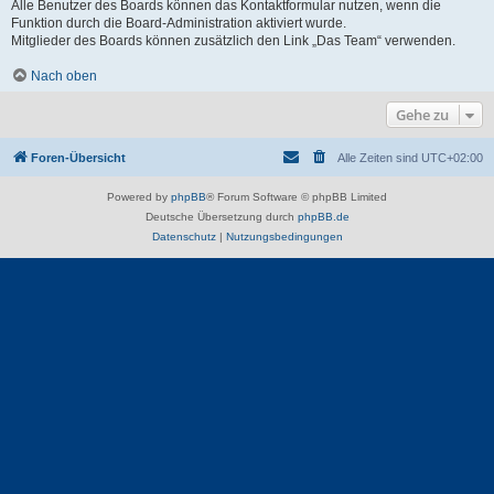
Alle Benutzer des Boards können das Kontaktformular nutzen, wenn die
Funktion durch die Board-Administration aktiviert wurde.
Mitglieder des Boards können zusätzlich den Link „Das Team“ verwenden.
Nach oben
Gehe zu
Foren-Übersicht
Alle Zeiten sind
UTC+02:00
Powered by
phpBB
® Forum Software © phpBB Limited
Deutsche Übersetzung durch
phpBB.de
Datenschutz
|
Nutzungsbedingungen