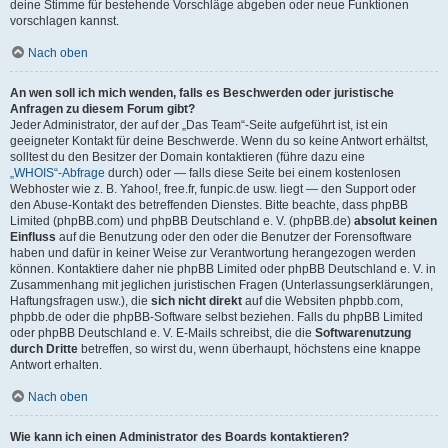
deine Stimme für bestehende Vorschläge abgeben oder neue Funktionen
vorschlagen kannst.
Nach oben
An wen soll ich mich wenden, falls es Beschwerden oder juristische
Anfragen zu diesem Forum gibt?
Jeder Administrator, der auf der „Das Team“-Seite aufgeführt ist, ist ein
geeigneter Kontakt für deine Beschwerde. Wenn du so keine Antwort erhältst,
solltest du den Besitzer der Domain kontaktieren (führe dazu eine
„WHOIS“-Abfrage
durch) oder — falls diese Seite bei einem kostenlosen
Webhoster wie z. B. Yahoo!, free.fr, funpic.de usw. liegt — den Support oder
den Abuse-Kontakt des betreffenden Dienstes. Bitte beachte, dass phpBB
Limited (phpBB.com) und phpBB Deutschland e. V. (phpBB.de)
absolut keinen
Einfluss
auf die Benutzung oder den oder die Benutzer der Forensoftware
haben und dafür in keiner Weise zur Verantwortung herangezogen werden
können. Kontaktiere daher nie phpBB Limited oder phpBB Deutschland e. V. in
Zusammenhang mit jeglichen juristischen Fragen (Unterlassungserklärungen,
Haftungsfragen usw.), die
sich nicht direkt
auf die Websiten phpbb.com,
phpbb.de oder die phpBB-Software selbst beziehen. Falls du phpBB Limited
oder phpBB Deutschland e. V. E-Mails schreibst, die die
Softwarenutzung
durch Dritte
betreffen, so wirst du, wenn überhaupt, höchstens eine knappe
Antwort erhalten.
Nach oben
Wie kann ich einen Administrator des Boards kontaktieren?