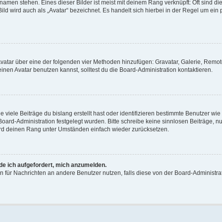
amen stehen. Eines dieser Bilder ist meist mit deinem Rang verknüpft: Oft sind di
ld wird auch als „Avatar“ bezeichnet. Es handelt sich hierbei in der Regel um ein
 Avatar über eine der folgenden vier Methoden hinzufügen: Gravatar, Galerie, Rem
en Avatar benutzen kannst, solltest du die Board-Administration kontaktieren.
viele Beiträge du bislang erstellt hast oder identifizieren bestimmte Benutzer w
 Board-Administration festgelegt wurden. Bitte schreibe keine sinnlosen Beiträge
wird deinen Rang unter Umständen einfach wieder zurücksetzen.
rde ich aufgefordert, mich anzumelden.
ion für Nachrichten an andere Benutzer nutzen, falls diese von der Board-Administ