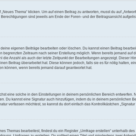
„Neues Thema“ klicken. Um auf einen Beitrag zu antworten, musst du auf „Antworte
e Berechtigungen sind jeweils am Ende der Foren- und der Beitragsansicht aufgeliste
r deine eigenen Beiträge bearbeiten oder löschen. Du kannst einen Beitrag bearbe
inen begrenzten Zeitraum nach seiner Erstellung möglich. Wenn bereits jemand auf de
 die Anzahl als auch der letzte Zeitpunkt der Bearbeitungen angezeigt. Dieser Hi
en Beitrag überarbeitet hat. Diese können jedoch, falls sie es für nötig halten, ei
hen können, wenn bereits jemand darauf geantwortet hat.
st eine solche in den Einstellungen in deinem persönlichen Bereich entwerfen. Na
eren. Du kannst eine Signatur auch hinzufügen, indem du in deinem persönlichen 
atur verfassen möchtest, so kannst du dort einfach das Kontrollkästchen „Signatu
s Themas bearbeitest, findest du ein Register „Umfrage erstellen“ unterhalb des F
htigung, Umfragen zu erstellen. Du solltest einen Titel und mindestens zwei Antwo