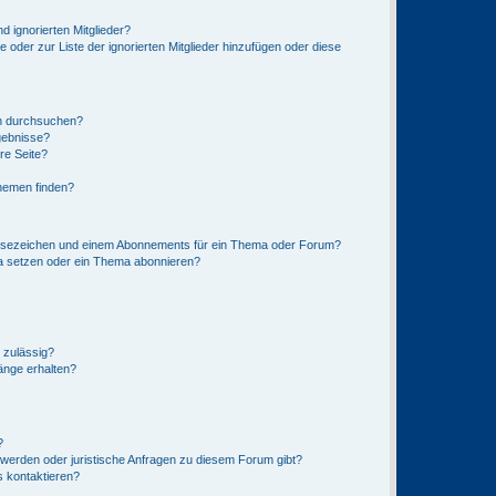
d ignorierten Mitglieder?
e oder zur Liste der ignorierten Mitglieder hinzufügen oder diese
en durchsuchen?
gebnisse?
re Seite?
hemen finden?
esezeichen und einem Abonnements für ein Thema oder Forum?
a setzen oder ein Thema abonnieren?
 zulässig?
hänge erhalten?
?
hwerden oder juristische Anfragen zu diesem Forum gibt?
s kontaktieren?