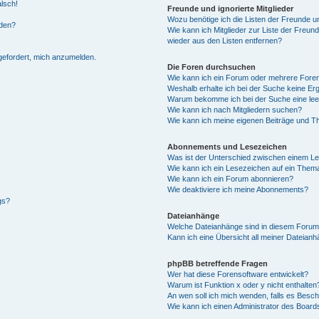
alsch!
Freunde und ignorierte Mitglieder
Wozu benötige ich die Listen der Freunde un
rden?
Wie kann ich Mitglieder zur Liste der Freund
wieder aus den Listen entfernen?
fgefordert, mich anzumelden.
Die Foren durchsuchen
Wie kann ich ein Forum oder mehrere For
Weshalb erhalte ich bei der Suche keine Er
Warum bekomme ich bei der Suche eine lee
Wie kann ich nach Mitgliedern suchen?
Wie kann ich meine eigenen Beiträge und T
Abonnements und Lesezeichen
Was ist der Unterschied zwischen einem L
Wie kann ich ein Lesezeichen auf ein Them
Wie kann ich ein Forum abonnieren?
Wie deaktiviere ich meine Abonnements?
gs?
Dateianhänge
Welche Dateianhänge sind in diesem Forum
Kann ich eine Übersicht all meiner Dateian
phpBB betreffende Fragen
Wer hat diese Forensoftware entwickelt?
Warum ist Funktion x oder y nicht enthalten
An wen soll ich mich wenden, falls es Besc
Wie kann ich einen Administrator des Board