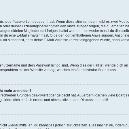
 richtige Passwort eingegeben hast. Wenn diese stimmen, dann gibt es zwei Mögl
tern oder deiner Erziehungsberechtigten den Anweisungen folgen, die du erhalten ha
u angemeldeten Mitglieder erst freigeschaltet werden – entweder musst du dies selbs
. Wenn du eine E-Mail erhalten hast, folge den dort enthaltenen Anweisungen. Ansons
 dir sicher bist, dass deine E-Mail-Adresse korrekt eingegeben wurde, dann kontak
Benutzername und dein Passwort richtig sind. Wenn dies der Fall ist, wende dich a
ionsproblem mit der Website vorliegt, welches ein Administrator lösen muss.
icht mehr anmelden?!
erschieden Gründen deaktiviert oder gelöscht hat. Außerdem löschen viele Boards r
triere dich einfach erneut und nimm aktiv an den Diskussionen teil!
 nicht wieder mitteilen, du kannst es jedoch zurücksetzen. Dies machst du, indem 