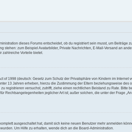
istration dieses Forums entscheidet, ob du registriert sein musst, um Beiträge zu s
ung stehen: zum Beispiel Avatarbilder, Private Nachrichten, E-Mail-Versand an ander
 zahlreiche Vorteile bietet.
t of 1998 (deutsch: Gesetz zum Schutz der Privatsphäre von Kindern im Internet vo
unter 13 Jahren erheben, hierzu die Zustimmung der Eltern beziehungsweise des o
h zu registrieren versuchst, zutrifft, ziehe einen rechtlichen Beistand zu Rate. Bit
für Rechtsangelegenheiten jeglicher Art ist; außer solchen, die unter der Frage „
.
g komplett ausgeschaltet hat, damit sich keine neuen Benutzer mehr anmelden könn
 wurden. Um Hilfe zu erhalten, wende dich an die Board-Administration.