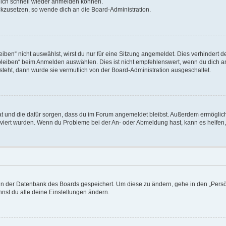
 dich schnell wieder anmelden können.
ückzusetzen, so wende dich an die Board-Administration.
en“ nicht auswählst, wirst du nur für eine Sitzung angemeldet. Dies verhindert 
leiben“ beim Anmelden auswählen. Dies ist nicht empfehlenswert, wenn du dich an
 steht, dann wurde sie vermutlich von der Board-Administration ausgeschaltet.
 hat und die dafür sorgen, dass du im Forum angemeldet bleibst. Außerdem ermögli
tiviert wurden. Wenn du Probleme bei der An- oder Abmeldung hast, kann es helfen
n in der Datenbank des Boards gespeichert. Um diese zu ändern, gehe in den „Persö
nst du alle deine Einstellungen ändern.