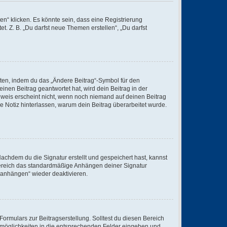
n“ klicken. Es könnte sein, dass eine Registrierung
t. Z. B. „Du darfst neue Themen erstellen“, „Du darfst
iten, indem du das „Ändere Beitrag“-Symbol für den
inen Beitrag geantwortet hat, wird dein Beitrag in der
nweis erscheint nicht, wenn noch niemand auf deinen Beitrag
ne Notiz hinterlassen, warum dein Beitrag überarbeitet wurde.
chdem du die Signatur erstellt und gespeichert hast, kannst
Bereich das standardmäßige Anhängen deiner Signatur
r anhängen“ wieder deaktivieren.
ormulars zur Beitragserstellung. Solltest du diesen Bereich
rtmöglichkeiten in die entsprechenden Felder eingeben und