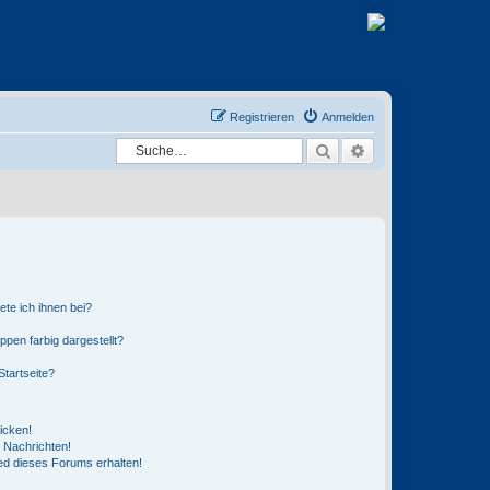
Registrieren
Anmelden
Suche
Erweiterte Suche
ete ich ihnen bei?
en farbig dargestellt?
tartseite?
icken!
 Nachrichten!
ed dieses Forums erhalten!