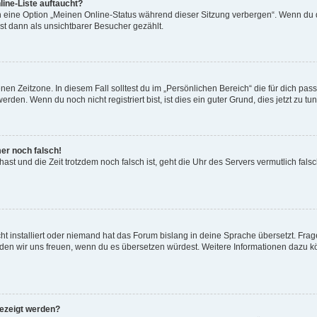
ine-Liste auftaucht?
n eine Option „Meinen Online-Status während dieser Sitzung verbergen“. Wenn du d
st dann als unsichtbarer Besucher gezählt.
en Zeitzone. In diesem Fall solltest du im „Persönlichen Bereich“ die für dich passe
den. Wenn du noch nicht registriert bist, ist dies ein guter Grund, dies jetzt zu tun
mer noch falsch!
t hast und die Zeit trotzdem noch falsch ist, geht die Uhr des Servers vermutlich fal
t installiert oder niemand hat das Forum bislang in deine Sprache übersetzt. Frag
, würden wir uns freuen, wenn du es übersetzen würdest. Weitere Informationen dazu
gezeigt werden?