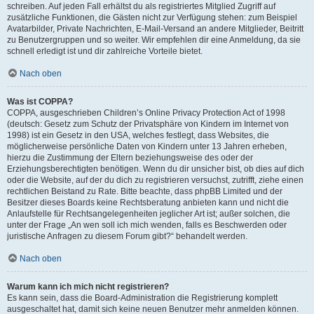
schreiben. Auf jeden Fall erhältst du als registriertes Mitglied Zugriff auf
zusätzliche Funktionen, die Gästen nicht zur Verfügung stehen: zum Beispiel
Avatarbilder, Private Nachrichten, E-Mail-Versand an andere Mitglieder, Beitritt
zu Benutzergruppen und so weiter. Wir empfehlen dir eine Anmeldung, da sie
schnell erledigt ist und dir zahlreiche Vorteile bietet.
Nach oben
Was ist COPPA?
COPPA, ausgeschrieben Children’s Online Privacy Protection Act of 1998
(deutsch: Gesetz zum Schutz der Privatsphäre von Kindern im Internet von
1998) ist ein Gesetz in den USA, welches festlegt, dass Websites, die
möglicherweise persönliche Daten von Kindern unter 13 Jahren erheben,
hierzu die Zustimmung der Eltern beziehungsweise des oder der
Erziehungsberechtigten benötigen. Wenn du dir unsicher bist, ob dies auf dich
oder die Website, auf der du dich zu registrieren versuchst, zutrifft, ziehe einen
rechtlichen Beistand zu Rate. Bitte beachte, dass phpBB Limited und der
Besitzer dieses Boards keine Rechtsberatung anbieten kann und nicht die
Anlaufstelle für Rechtsangelegenheiten jeglicher Art ist; außer solchen, die
unter der Frage „An wen soll ich mich wenden, falls es Beschwerden oder
juristische Anfragen zu diesem Forum gibt?“ behandelt werden.
Nach oben
Warum kann ich mich nicht registrieren?
Es kann sein, dass die Board-Administration die Registrierung komplett
ausgeschaltet hat, damit sich keine neuen Benutzer mehr anmelden können.