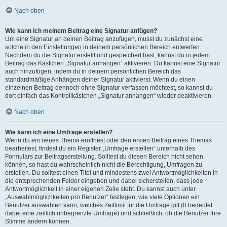
Nach oben
Wie kann ich meinem Beitrag eine Signatur anfügen?
Um eine Signatur an deinen Beitrag anzufügen, musst du zunächst eine
solche in den Einstellungen in deinem persönlichen Bereich entwerfen.
Nachdem du die Signatur erstellt und gespeichert hast, kannst du in jedem
Beitrag das Kästchen „Signatur anhängen“ aktivieren. Du kannst eine Signatur
auch hinzufügen, indem du in deinem persönlichen Bereich das
standardmäßige Anhängen deiner Signatur aktivierst. Wenn du einen
einzelnen Beitrag dennoch ohne Signatur verfassen möchtest, so kannst du
dort einfach das Kontrollkästchen „Signatur anhängen“ wieder deaktivieren.
Nach oben
Wie kann ich eine Umfrage erstellen?
Wenn du ein neues Thema eröffnest oder den ersten Beitrag eines Themas
bearbeitest, findest du ein Register „Umfrage erstellen“ unterhalb des
Formulars zur Beitragserstellung. Solltest du diesen Bereich nicht sehen
können, so hast du wahrscheinlich nicht die Berechtigung, Umfragen zu
erstellen. Du solltest einen Titel und mindestens zwei Antwortmöglichkeiten in
die entsprechenden Felder eingeben und dabei sicherstellen, dass jede
Antwortmöglichkeit in einer eigenen Zeile steht. Du kannst auch unter
„Auswahlmöglichkeiten pro Benutzer“ festlegen, wie viele Optionen ein
Benutzer auswählen kann, welches Zeitlimit für die Umfrage gilt (0 bedeutet
dabei eine zeitlich unbegrenzte Umfrage) und schließlich, ob die Benutzer ihre
Stimme ändern können.