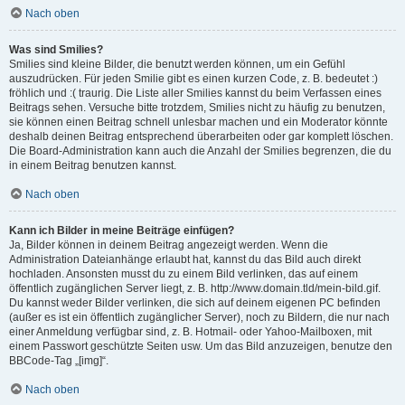
Nach oben
Was sind Smilies?
Smilies sind kleine Bilder, die benutzt werden können, um ein Gefühl
auszudrücken. Für jeden Smilie gibt es einen kurzen Code, z. B. bedeutet :)
fröhlich und :( traurig. Die Liste aller Smilies kannst du beim Verfassen eines
Beitrags sehen. Versuche bitte trotzdem, Smilies nicht zu häufig zu benutzen,
sie können einen Beitrag schnell unlesbar machen und ein Moderator könnte
deshalb deinen Beitrag entsprechend überarbeiten oder gar komplett löschen.
Die Board-Administration kann auch die Anzahl der Smilies begrenzen, die du
in einem Beitrag benutzen kannst.
Nach oben
Kann ich Bilder in meine Beiträge einfügen?
Ja, Bilder können in deinem Beitrag angezeigt werden. Wenn die
Administration Dateianhänge erlaubt hat, kannst du das Bild auch direkt
hochladen. Ansonsten musst du zu einem Bild verlinken, das auf einem
öffentlich zugänglichen Server liegt, z. B. http://www.domain.tld/mein-bild.gif.
Du kannst weder Bilder verlinken, die sich auf deinem eigenen PC befinden
(außer es ist ein öffentlich zugänglicher Server), noch zu Bildern, die nur nach
einer Anmeldung verfügbar sind, z. B. Hotmail- oder Yahoo-Mailboxen, mit
einem Passwort geschützte Seiten usw. Um das Bild anzuzeigen, benutze den
BBCode-Tag „[img]“.
Nach oben