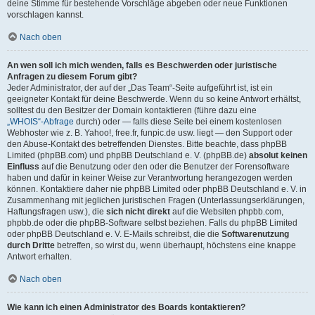
deine Stimme für bestehende Vorschläge abgeben oder neue Funktionen
vorschlagen kannst.
Nach oben
An wen soll ich mich wenden, falls es Beschwerden oder juristische
Anfragen zu diesem Forum gibt?
Jeder Administrator, der auf der „Das Team“-Seite aufgeführt ist, ist ein
geeigneter Kontakt für deine Beschwerde. Wenn du so keine Antwort erhältst,
solltest du den Besitzer der Domain kontaktieren (führe dazu eine
„WHOIS“-Abfrage
durch) oder — falls diese Seite bei einem kostenlosen
Webhoster wie z. B. Yahoo!, free.fr, funpic.de usw. liegt — den Support oder
den Abuse-Kontakt des betreffenden Dienstes. Bitte beachte, dass phpBB
Limited (phpBB.com) und phpBB Deutschland e. V. (phpBB.de)
absolut keinen
Einfluss
auf die Benutzung oder den oder die Benutzer der Forensoftware
haben und dafür in keiner Weise zur Verantwortung herangezogen werden
können. Kontaktiere daher nie phpBB Limited oder phpBB Deutschland e. V. in
Zusammenhang mit jeglichen juristischen Fragen (Unterlassungserklärungen,
Haftungsfragen usw.), die
sich nicht direkt
auf die Websiten phpbb.com,
phpbb.de oder die phpBB-Software selbst beziehen. Falls du phpBB Limited
oder phpBB Deutschland e. V. E-Mails schreibst, die die
Softwarenutzung
durch Dritte
betreffen, so wirst du, wenn überhaupt, höchstens eine knappe
Antwort erhalten.
Nach oben
Wie kann ich einen Administrator des Boards kontaktieren?