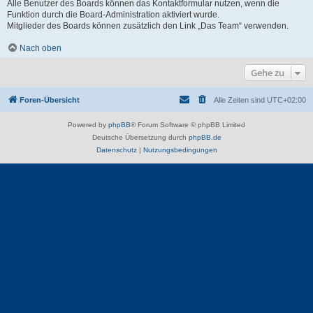
Alle Benutzer des Boards können das Kontaktformular nutzen, wenn die
Funktion durch die Board-Administration aktiviert wurde.
Mitglieder des Boards können zusätzlich den Link „Das Team“ verwenden.
Nach oben
Gehe zu
Foren-Übersicht
Alle Zeiten sind
UTC+02:00
Powered by
phpBB
® Forum Software © phpBB Limited
Deutsche Übersetzung durch
phpBB.de
Datenschutz
|
Nutzungsbedingungen