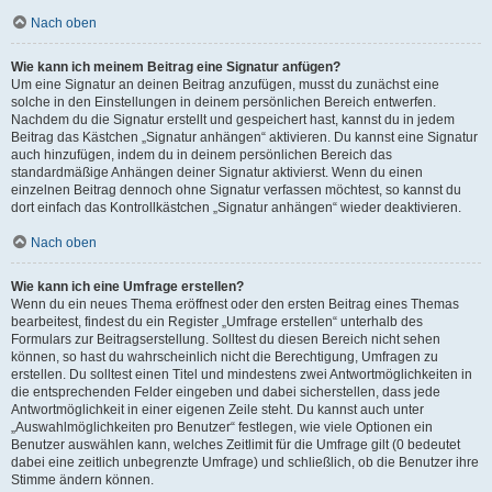
Nach oben
Wie kann ich meinem Beitrag eine Signatur anfügen?
Um eine Signatur an deinen Beitrag anzufügen, musst du zunächst eine
solche in den Einstellungen in deinem persönlichen Bereich entwerfen.
Nachdem du die Signatur erstellt und gespeichert hast, kannst du in jedem
Beitrag das Kästchen „Signatur anhängen“ aktivieren. Du kannst eine Signatur
auch hinzufügen, indem du in deinem persönlichen Bereich das
standardmäßige Anhängen deiner Signatur aktivierst. Wenn du einen
einzelnen Beitrag dennoch ohne Signatur verfassen möchtest, so kannst du
dort einfach das Kontrollkästchen „Signatur anhängen“ wieder deaktivieren.
Nach oben
Wie kann ich eine Umfrage erstellen?
Wenn du ein neues Thema eröffnest oder den ersten Beitrag eines Themas
bearbeitest, findest du ein Register „Umfrage erstellen“ unterhalb des
Formulars zur Beitragserstellung. Solltest du diesen Bereich nicht sehen
können, so hast du wahrscheinlich nicht die Berechtigung, Umfragen zu
erstellen. Du solltest einen Titel und mindestens zwei Antwortmöglichkeiten in
die entsprechenden Felder eingeben und dabei sicherstellen, dass jede
Antwortmöglichkeit in einer eigenen Zeile steht. Du kannst auch unter
„Auswahlmöglichkeiten pro Benutzer“ festlegen, wie viele Optionen ein
Benutzer auswählen kann, welches Zeitlimit für die Umfrage gilt (0 bedeutet
dabei eine zeitlich unbegrenzte Umfrage) und schließlich, ob die Benutzer ihre
Stimme ändern können.