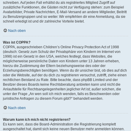
schreiben. Auf jeden Fall erhältst du als registriertes Mitglied Zugriff auf
zusätzliche Funktionen, die Gästen nicht zur Verfügung stehen: zum Beispiel
Avatarbilder, Private Nachrichten, E-Mail-Versand an andere Mitglieder, Beitritt
zu Benutzergruppen und so weiter. Wir empfehlen dir eine Anmeldung, da sie
schnell erledigt ist und dir zahlreiche Vorteile bietet.
Nach oben
Was ist COPPA?
COPPA, ausgeschrieben Children’s Online Privacy Protection Act of 1998
(deutsch: Gesetz zum Schutz der Privatsphäre von Kindern im Internet von
1998) ist ein Gesetz in den USA, welches festlegt, dass Websites, die
möglicherweise persönliche Daten von Kindern unter 13 Jahren erheben,
hierzu die Zustimmung der Eltern beziehungsweise des oder der
Erziehungsberechtigten benötigen. Wenn du dir unsicher bist, ob dies auf dich
oder die Website, auf der du dich zu registrieren versuchst, zutrifft, ziehe einen
rechtlichen Beistand zu Rate. Bitte beachte, dass phpBB Limited und der
Besitzer dieses Boards keine Rechtsberatung anbieten kann und nicht die
Anlaufstelle für Rechtsangelegenheiten jeglicher Art ist; außer solchen, die
unter der Frage „An wen soll ich mich wenden, falls es Beschwerden oder
juristische Anfragen zu diesem Forum gibt?“ behandelt werden.
Nach oben
Warum kann ich mich nicht registrieren?
Es kann sein, dass die Board-Administration die Registrierung komplett
ausgeschaltet hat, damit sich keine neuen Benutzer mehr anmelden können.