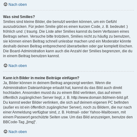
Nach oben
Was sind Smilies?
Smilies sind kleine Bilder, die benutzt werden können, um ein Gefühl
auszudrücken. Für jeden Smilie gibt es einen kurzen Code, z. B. bedeutet :)
fröhlich und :( traurig. Die Liste aller Smilies kannst du beim Verfassen eines
Beitrags sehen. Versuche bitte trotzdem, Smilies nicht zu häufig zu benutzen,
sie können einen Beitrag schnell unlesbar machen und ein Moderator könnte
deshalb deinen Beitrag entsprechend überarbeiten oder gar komplett löschen.
Die Board-Administration kann auch die Anzahl der Smilies begrenzen, die du
in einem Beitrag benutzen kannst.
Nach oben
Kann ich Bilder in meine Beiträge einfügen?
Ja, Bilder können in deinem Beitrag angezeigt werden. Wenn die
Administration Dateianhänge erlaubt hat, kannst du das Bild auch direkt
hochladen. Ansonsten musst du zu einem Bild verlinken, das auf einem
öffentlich zugänglichen Server liegt, z. B. http://www.domain.tld/mein-bild.gif.
Du kannst weder Bilder verlinken, die sich auf deinem eigenen PC befinden
(außer es ist ein öffentlich zugänglicher Server), noch zu Bildern, die nur nach
einer Anmeldung verfügbar sind, z. B. Hotmail- oder Yahoo-Mailboxen, mit
einem Passwort geschützte Seiten usw. Um das Bild anzuzeigen, benutze den
BBCode-Tag „[img]“.
Nach oben