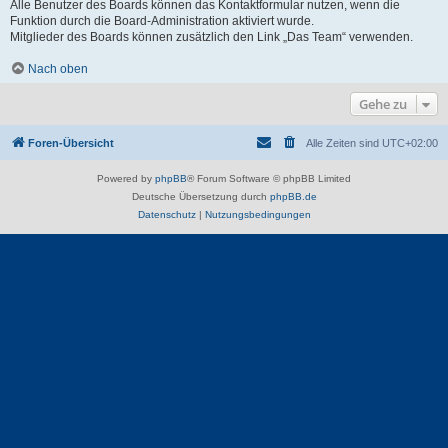
Alle Benutzer des Boards können das Kontaktformular nutzen, wenn die
Funktion durch die Board-Administration aktiviert wurde.
Mitglieder des Boards können zusätzlich den Link „Das Team“ verwenden.
Nach oben
Gehe zu
Foren-Übersicht
Alle Zeiten sind
UTC+02:00
Powered by
phpBB
® Forum Software © phpBB Limited
Deutsche Übersetzung durch
phpBB.de
Datenschutz
|
Nutzungsbedingungen