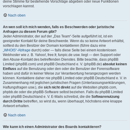
deine Stimme für bestehende Vorschläge abgeben oder neue Funktionen
vorschlagen kannst.
Nach oben
An wen soll ich mich wenden, falls es Beschwerden oder juristische
Anfragen zu diesem Forum gibt?
Jeder Administrator, der auf der „Das Team“-Seite aufgeführt ist, ist ein
geeigneter Kontakt für deine Beschwerde. Wenn du so keine Antwort erhältst,
solltest du den Besitzer der Domain kontaktieren (führe dazu eine
„WHOIS“-Abfrage
durch) oder — falls diese Seite bei einem kostenlosen
Webhoster wie z. B. Yahoo!, free.fr, funpic.de usw. liegt — den Support oder
den Abuse-Kontakt des betreffenden Dienstes. Bitte beachte, dass phpBB
Limited (phpBB.com) und phpBB Deutschland e. V. (phpBB.de)
absolut keinen
Einfluss
auf die Benutzung oder den oder die Benutzer der Forensoftware
haben und dafür in keiner Weise zur Verantwortung herangezogen werden
können. Kontaktiere daher nie phpBB Limited oder phpBB Deutschland e. V. in
Zusammenhang mit jeglichen juristischen Fragen (Unterlassungserklärungen,
Haftungsfragen usw.), die
sich nicht direkt
auf die Websiten phpbb.com,
phpbb.de oder die phpBB-Software selbst beziehen. Falls du phpBB Limited
oder phpBB Deutschland e. V. E-Mails schreibst, die die
Softwarenutzung
durch Dritte
betreffen, so wirst du, wenn überhaupt, höchstens eine knappe
Antwort erhalten.
Nach oben
Wie kann ich einen Administrator des Boards kontaktieren?