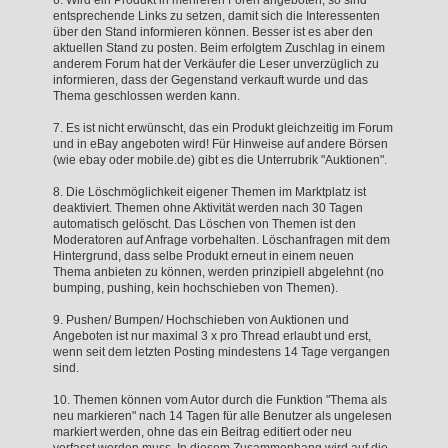
entsprechende Links zu setzen, damit sich die Interessenten
über den Stand informieren können. Besser ist es aber den
aktuellen Stand zu posten. Beim erfolgtem Zuschlag in einem
anderem Forum hat der Verkäufer die Leser unverzüglich zu
informieren, dass der Gegenstand verkauft wurde und das
Thema geschlossen werden kann.
7. Es ist nicht erwünscht, das ein Produkt gleichzeitig im Forum
und in eBay angeboten wird! Für Hinweise auf andere Börsen
(wie ebay oder mobile.de) gibt es die Unterrubrik "Auktionen".
8. Die Löschmöglichkeit eigener Themen im Marktplatz ist
deaktiviert. Themen ohne Aktivität werden nach 30 Tagen
automatisch gelöscht. Das Löschen von Themen ist den
Moderatoren auf Anfrage vorbehalten. Löschanfragen mit dem
Hintergrund, dass selbe Produkt erneut in einem neuen
Thema anbieten zu können, werden prinzipiell abgelehnt (no
bumping, pushing, kein hochschieben von Themen).
9. Pushen/ Bumpen/ Hochschieben von Auktionen und
Angeboten ist nur maximal 3 x pro Thread erlaubt und erst,
wenn seit dem letzten Posting mindestens 14 Tage vergangen
sind.
10. Themen können vom Autor durch die Funktion "Thema als
neu markieren" nach 14 Tagen für alle Benutzer als ungelesen
markiert werden, ohne das ein Beitrag editiert oder neu
verfasst werden muss. In diesem Zusammenhang wird auf die