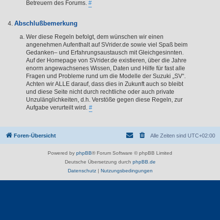
Betreuern des Forums.
#
Abschlußbemerkung
Wer diese Regeln befolgt, dem wünschen wir einen
angenehmen Aufenthalt auf SVrider.de sowie viel Spaß beim
Gedanken– und Erfahrungsaustausch mit Gleichgesinnten.
Auf der Homepage von SVrider.de existieren, über die Jahre
enorm angewachsenes Wissen, Daten und Hilfe für fast alle
Fragen und Probleme rund um die Modelle der Suzuki „SV“.
Achten wir ALLE darauf, dass dies in Zukunft auch so bleibt
und diese Seite nicht durch rechtliche oder auch private
Unzulänglichkeiten, d.h. Verstöße gegen diese Regeln, zur
Aufgabe verurteilt wird.
#
Foren-Übersicht
Alle Zeiten sind
UTC+02:00
Powered by
phpBB
® Forum Software © phpBB Limited
Deutsche Übersetzung durch
phpBB.de
Datenschutz
|
Nutzungsbedingungen