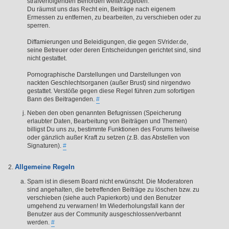
strafverfolgenden Behörden weiterzugeben.
Du räumst uns das Recht ein, Beiträge nach eigenem
Ermessen zu entfernen, zu bearbeiten, zu verschieben oder zu
sperren.
Diffamierungen und Beleidigungen, die gegen SVrider.de,
seine Betreuer oder deren Entscheidungen gerichtet sind, sind
nicht gestattet.
Pornographische Darstellungen und Darstellungen von
nackten Geschlechtsorganen (außer Brust) sind nirgendwo
gestattet. Verstöße gegen diese Regel führen zum sofortigen
Bann des Beitragenden.
#
Neben den oben genannten Befugnissen (Speicherung
erlaubter Daten, Bearbeitung von Beiträgen und Themen)
billigst Du uns zu, bestimmte Funktionen des Forums teilweise
oder gänzlich außer Kraft zu setzen (z.B. das Abstellen von
Signaturen).
#
Allgemeine Regeln
Spam ist in diesem Board nicht erwünscht. Die Moderatoren
sind angehalten, die betreffenden Beiträge zu löschen bzw. zu
verschieben (siehe auch Papierkorb) und den Benutzer
umgehend zu verwarnen! Im Wiederholungsfall kann der
Benutzer aus der Community ausgeschlossen/verbannt
werden.
#