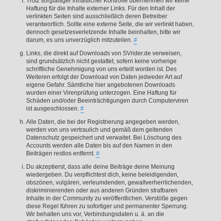
Trotz sorgfältiger inhaltlicher Kontrolle übernehmen wir keine
Haftung für die Inhalte externer Links. Für den Inhalt der
verlinkten Seiten sind ausschließlich deren Betreiber
verantwortlich. Sollte eine externe Seite, die wir verlinkt haben,
dennoch gesetzesverletzende Inhalte beinhalten, bitte wir
darum, es uns unverzüglich mitzuteilen.
#
Links, die direkt auf Downloads von SVrider.de verweisen,
sind grundsätzlich nicht gestattet, sofern keine vorherige
schriftliche Genehmigung von uns erteilt worden ist. Des
Weiteren erfolgt der Download von Daten jedweder Art auf
eigene Gefahr. Sämtliche hier angebotenen Downloads
wurden einer Virenprüfung unterzogen. Eine Haftung für
Schäden und/oder Beeinträchtigungen durch Computerviren
ist ausgeschlossen.
#
Alle Daten, die bei der Registrierung angegeben werden,
werden von uns vertraulich und gemäß dem geltenden
Datenschutz gespeichert und verwaltet. Bei Löschung des
Accounts werden alle Daten bis auf den Namen in den
Beiträgen restlos entfernt.
#
Du akzeptierst, dass alle deine Beiträge deine Meinung
wiedergeben. Du verpflichtest dich, keine beleidigenden,
obszönen, vulgären, verleumdenden, gewaltverherrlichenden,
diskriminierenden oder aus anderen Gründen strafbaren
Inhalte in der Community zu veröffentlichen. Verstöße gegen
diese Regel führen zu sofortiger und permanenter Sperrung.
Wir behalten uns vor, Verbindungsdaten u. ä. an die