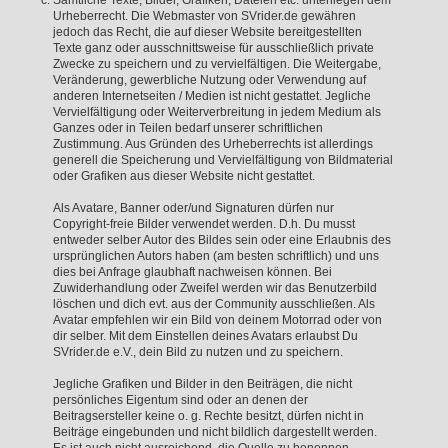
Sämtliche Texte, Bilder, Grafiken, Dateien etc. unterliegen dem
Urheberrecht. Die Webmaster von SVrider.de gewähren
jedoch das Recht, die auf dieser Website bereitgestellten
Texte ganz oder ausschnittsweise für ausschließlich private
Zwecke zu speichern und zu vervielfältigen. Die Weitergabe,
Veränderung, gewerbliche Nutzung oder Verwendung auf
anderen Internetseiten / Medien ist nicht gestattet. Jegliche
Vervielfältigung oder Weiterverbreitung in jedem Medium als
Ganzes oder in Teilen bedarf unserer schriftlichen
Zustimmung. Aus Gründen des Urheberrechts ist allerdings
generell die Speicherung und Vervielfältigung von Bildmaterial
oder Grafiken aus dieser Website nicht gestattet.
Als Avatare, Banner oder/und Signaturen dürfen nur
Copyright-freie Bilder verwendet werden. D.h. Du musst
entweder selber Autor des Bildes sein oder eine Erlaubnis des
ursprünglichen Autors haben (am besten schriftlich) und uns
dies bei Anfrage glaubhaft nachweisen können. Bei
Zuwiderhandlung oder Zweifel werden wir das Benutzerbild
löschen und dich evt. aus der Community ausschließen. Als
Avatar empfehlen wir ein Bild von deinem Motorrad oder von
dir selber. Mit dem Einstellen deines Avatars erlaubst Du
SVrider.de e.V., dein Bild zu nutzen und zu speichern.
Jegliche Grafiken und Bilder in den Beiträgen, die nicht
persönliches Eigentum sind oder an denen der
Beitragsersteller keine o. g. Rechte besitzt, dürfen nicht in
Beiträge eingebunden und nicht bildlich dargestellt werden.