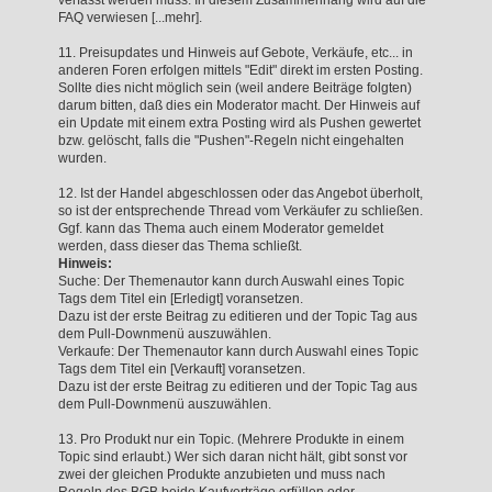
FAQ verwiesen [...mehr].
11. Preisupdates und Hinweis auf Gebote, Verkäufe, etc... in
anderen Foren erfolgen mittels "Edit" direkt im ersten Posting.
Sollte dies nicht möglich sein (weil andere Beiträge folgten)
darum bitten, daß dies ein Moderator macht. Der Hinweis auf
ein Update mit einem extra Posting wird als Pushen gewertet
bzw. gelöscht, falls die "Pushen"-Regeln nicht eingehalten
wurden.
12. Ist der Handel abgeschlossen oder das Angebot überholt,
so ist der entsprechende Thread vom Verkäufer zu schließen.
Ggf. kann das Thema auch einem Moderator gemeldet
werden, dass dieser das Thema schließt.
Hinweis:
Suche: Der Themenautor kann durch Auswahl eines Topic
Tags dem Titel ein [Erledigt] voransetzen.
Dazu ist der erste Beitrag zu editieren und der Topic Tag aus
dem Pull-Downmenü auszuwählen.
Verkaufe: Der Themenautor kann durch Auswahl eines Topic
Tags dem Titel ein [Verkauft] voransetzen.
Dazu ist der erste Beitrag zu editieren und der Topic Tag aus
dem Pull-Downmenü auszuwählen.
13. Pro Produkt nur ein Topic. (Mehrere Produkte in einem
Topic sind erlaubt.) Wer sich daran nicht hält, gibt sonst vor
zwei der gleichen Produkte anzubieten und muss nach
Regeln des BGB beide Kaufverträge erfüllen oder