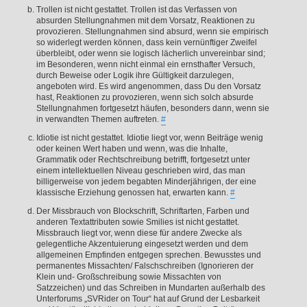
Trollen ist nicht gestattet. Trollen ist das Verfassen von
absurden Stellungnahmen mit dem Vorsatz, Reaktionen zu
provozieren. Stellungnahmen sind absurd, wenn sie empirisch
so widerlegt werden können, dass kein vernünftiger Zweifel
überbleibt, oder wenn sie logisch lächerlich unvereinbar sind;
im Besonderen, wenn nicht einmal ein ernsthafter Versuch,
durch Beweise oder Logik ihre Gültigkeit darzulegen,
angeboten wird. Es wird angenommen, dass Du den Vorsatz
hast, Reaktionen zu provozieren, wenn sich solch absurde
Stellungnahmen fortgesetzt häufen, besonders dann, wenn sie
in verwandten Themen auftreten.
#
Idiotie ist nicht gestattet. Idiotie liegt vor, wenn Beiträge wenig
oder keinen Wert haben und wenn, was die Inhalte,
Grammatik oder Rechtschreibung betrifft, fortgesetzt unter
einem intellektuellen Niveau geschrieben wird, das man
billigerweise von jedem begabten Minderjährigen, der eine
klassische Erziehung genossen hat, erwarten kann.
#
Der Missbrauch von Blockschrift, Schriftarten, Farben und
anderen Textattributen sowie Smilies ist nicht gestattet.
Missbrauch liegt vor, wenn diese für andere Zwecke als
gelegentliche Akzentuierung eingesetzt werden und dem
allgemeinen Empfinden entgegen sprechen. Bewusstes und
permanentes Missachten/ Falschschreiben (Ignorieren der
Klein und- Großschreibung sowie Missachten von
Satzzeichen) und das Schreiben in Mundarten außerhalb des
Unterforums „SVRider on Tour“ hat auf Grund der Lesbarkeit