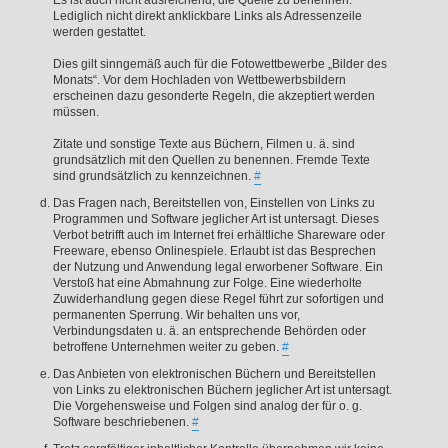
Es ist auch nicht ausreichend, die Quelle zu benennen.
Lediglich nicht direkt anklickbare Links als Adressenzeile
werden gestattet.
Dies gilt sinngemäß auch für die Fotowettbewerbe „Bilder des
Monats“. Vor dem Hochladen von Wettbewerbsbildern
erscheinen dazu gesonderte Regeln, die akzeptiert werden
müssen.
Zitate und sonstige Texte aus Büchern, Filmen u. ä. sind
grundsätzlich mit den Quellen zu benennen. Fremde Texte
sind grundsätzlich zu kennzeichnen.
#
Das Fragen nach, Bereitstellen von, Einstellen von Links zu
Programmen und Software jeglicher Art ist untersagt. Dieses
Verbot betrifft auch im Internet frei erhältliche Shareware oder
Freeware, ebenso Onlinespiele. Erlaubt ist das Besprechen
der Nutzung und Anwendung legal erworbener Software. Ein
Verstoß hat eine Abmahnung zur Folge. Eine wiederholte
Zuwiderhandlung gegen diese Regel führt zur sofortigen und
permanenten Sperrung. Wir behalten uns vor,
Verbindungsdaten u. ä. an entsprechende Behörden oder
betroffene Unternehmen weiter zu geben.
#
Das Anbieten von elektronischen Büchern und Bereitstellen
von Links zu elektronischen Büchern jeglicher Art ist untersagt.
Die Vorgehensweise und Folgen sind analog der für o. g.
Software beschriebenen.
#