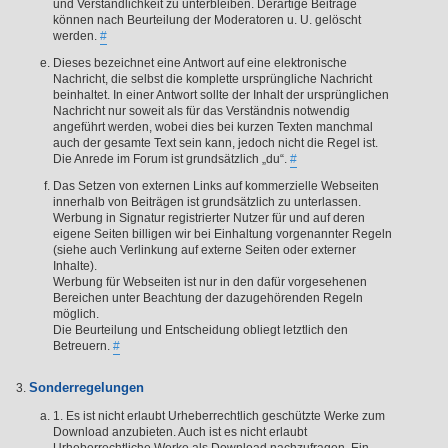
und Verständlichkeit zu unterbleiben. Derartige Beiträge
können nach Beurteilung der Moderatoren u. U. gelöscht
werden.
#
Dieses bezeichnet eine Antwort auf eine elektronische
Nachricht, die selbst die komplette ursprüngliche Nachricht
beinhaltet. In einer Antwort sollte der Inhalt der ursprünglichen
Nachricht nur soweit als für das Verständnis notwendig
angeführt werden, wobei dies bei kurzen Texten manchmal
auch der gesamte Text sein kann, jedoch nicht die Regel ist.
Die Anrede im Forum ist grundsätzlich „du“.
#
Das Setzen von externen Links auf kommerzielle Webseiten
innerhalb von Beiträgen ist grundsätzlich zu unterlassen.
Werbung in Signatur registrierter Nutzer für und auf deren
eigene Seiten billigen wir bei Einhaltung vorgenannter Regeln
(siehe auch Verlinkung auf externe Seiten oder externer
Inhalte).
Werbung für Webseiten ist nur in den dafür vorgesehenen
Bereichen unter Beachtung der dazugehörenden Regeln
möglich.
Die Beurteilung und Entscheidung obliegt letztlich den
Betreuern.
#
Sonderregelungen
1. Es ist nicht erlaubt Urheberrechtlich geschützte Werke zum
Download anzubieten. Auch ist es nicht erlaubt
Urheberrechtliche Werke als Download nachzufragen. Ein