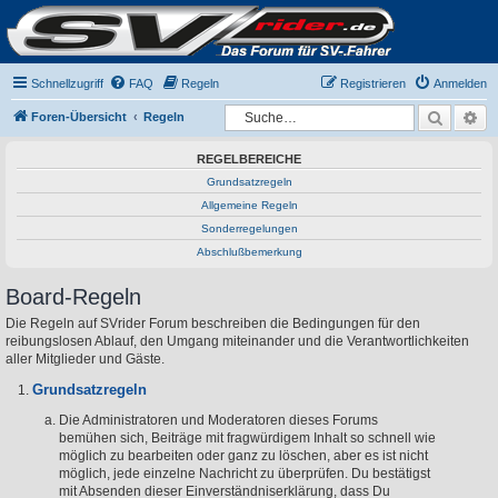
Schnellzugriff
FAQ
Regeln
Registrieren
Anmelden
Suche
Er
Foren-Übersicht
Regeln
REGELBEREICHE
Grundsatzregeln
Allgemeine Regeln
Sonderregelungen
Abschlußbemerkung
Board-Regeln
Die Regeln auf SVrider Forum beschreiben die Bedingungen für den
reibungslosen Ablauf, den Umgang miteinander und die Verantwortlichkeiten
aller Mitglieder und Gäste.
Grundsatzregeln
Die Administratoren und Moderatoren dieses Forums
bemühen sich, Beiträge mit fragwürdigem Inhalt so schnell wie
möglich zu bearbeiten oder ganz zu löschen, aber es ist nicht
möglich, jede einzelne Nachricht zu überprüfen. Du bestätigst
mit Absenden dieser Einverständniserklärung, dass Du