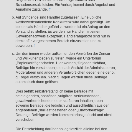
Schadensersatz leisten. Ein Vertrag kommt durch Angebot und
Annahme zustande.
#
Auf SVrider.de sind Händler zugelassen. Eine übliche
wettbewerbsorientierte Konkurrenz wird dabei gebilligt. Um
bei uns als Händler geführt zu werden ist ein Antrag an den
Vorstand zu stellen. Es werden nur Händler mit einem
Gewerbenachweis akzeptiert. Händlerangebote sind nur in
dem dafür vorgesehenen Bereich einzustellen und zu
bewerben.
#
Um den immer wieder aufkeimenden Vorwürfen der Zensur
und Willkür entgegen zu treten, wurde ein Unterforum
„Papierkorb“ geschaffen. Hier werden, für jeden sichtbar,
Beiträge hin verschoben, die nach Ansicht der Administratoren,
Moderatoren und anderen Verantwortlichen gegen eine der o.
g. Regel verstoßen. Nach 5 Tagen werden diese Beiträge
automatisch dann gelöscht.
Dies betrifft selbstverständlich keine Beiträge mit
beleidigenden, obszönen, vulgären, verleumdenden,
gewaltverherrlichenden oder strafbaren Inhalten, eben
sowenig Beiträge, die lediglich und ausschließlich aus den
angebotenen „smilies“ bestehen oder „Einwortbeiträge“.
Derartige Beiträge werden kommentarlos gelöscht und nicht
verschoben.
Die Entscheidung darüber obliegt letztlich alleine bei den