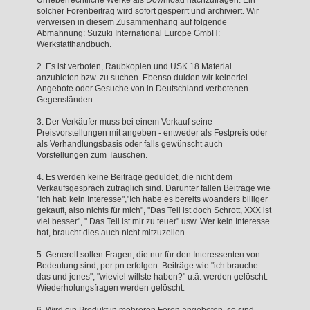
solcher Forenbeitrag wird sofort gesperrt und archiviert. Wir
verweisen in diesem Zusammenhang auf folgende
Abmahnung: Suzuki International Europe GmbH:
Werkstatthandbuch.
2. Es ist verboten, Raubkopien und USK 18 Material
anzubieten bzw. zu suchen. Ebenso dulden wir keinerlei
Angebote oder Gesuche von in Deutschland verbotenen
Gegenständen.
3. Der Verkäufer muss bei einem Verkauf seine
Preisvorstellungen mit angeben - entweder als Festpreis oder
als Verhandlungsbasis oder falls gewünscht auch
Vorstellungen zum Tauschen.
4. Es werden keine Beiträge geduldet, die nicht dem
Verkaufsgespräch zuträglich sind. Darunter fallen Beiträge wie
"Ich hab kein Interesse","Ich habe es bereits woanders billiger
gekauft, also nichts für mich", "Das Teil ist doch Schrott, XXX ist
viel besser", " Das Teil ist mir zu teuer" usw. Wer kein Interesse
hat, braucht dies auch nicht mitzuzeilen.
5. Generell sollen Fragen, die nur für den Interessenten von
Bedeutung sind, per pn erfolgen. Beiträge wie "ich brauche
das und jenes", "wieviel willste haben?" u.ä. werden gelöscht.
Wiederholungsfragen werden gelöscht.
6. Wird ein Produkt in mehreren Foren angeboten, so sind