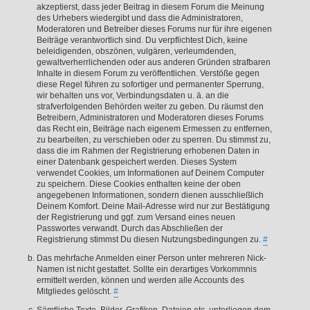
akzeptierst, dass jeder Beitrag in diesem Forum die Meinung
des Urhebers wiedergibt und dass die Administratoren,
Moderatoren und Betreiber dieses Forums nur für ihre eigenen
Beiträge verantwortlich sind. Du verpflichtest Dich, keine
beleidigenden, obszönen, vulgären, verleumdenden,
gewaltverherrlichenden oder aus anderen Gründen strafbaren
Inhalte in diesem Forum zu veröffentlichen. Verstöße gegen
diese Regel führen zu sofortiger und permanenter Sperrung,
wir behalten uns vor, Verbindungsdaten u. ä. an die
strafverfolgenden Behörden weiter zu geben. Du räumst den
Betreibern, Administratoren und Moderatoren dieses Forums
das Recht ein, Beiträge nach eigenem Ermessen zu entfernen,
zu bearbeiten, zu verschieben oder zu sperren. Du stimmst zu,
dass die im Rahmen der Registrierung erhobenen Daten in
einer Datenbank gespeichert werden. Dieses System
verwendet Cookies, um Informationen auf Deinem Computer
zu speichern. Diese Cookies enthalten keine der oben
angegebenen Informationen, sondern dienen ausschließlich
Deinem Komfort. Deine Mail-Adresse wird nur zur Bestätigung
der Registrierung und ggf. zum Versand eines neuen
Passwortes verwandt. Durch das Abschließen der
Registrierung stimmst Du diesen Nutzungsbedingungen zu.
#
Das mehrfache Anmelden einer Person unter mehreren Nick-
Namen ist nicht gestattet. Sollte ein derartiges Vorkommnis
ermittelt werden, können und werden alle Accounts des
Mitgliedes gelöscht.
#