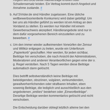
Schadensersatz leisten. Ein Vertrag kommt durch Angebot und
Annahme zustande.
#
Auf SVrider.de sind Händler zugelassen. Eine übliche
wettbewerbsorientierte Konkurrenz wird dabei gebilligt. Um
bei uns als Händler geführt zu werden ist ein Antrag an den
Vorstand zu stellen. Es werden nur Händler mit einem
Gewerbenachweis akzeptiert. Händlerangebote sind nur in
dem dafür vorgesehenen Bereich einzustellen und zu
bewerben.
#
Um den immer wieder aufkeimenden Vorwürfen der Zensur
und Willkür entgegen zu treten, wurde ein Unterforum
„Papierkorb“ geschaffen. Hier werden, für jeden sichtbar,
Beiträge hin verschoben, die nach Ansicht der Administratoren,
Moderatoren und anderen Verantwortlichen gegen eine der o.
g. Regel verstoßen. Nach 5 Tagen werden diese Beiträge
automatisch dann gelöscht.
Dies betrifft selbstverständlich keine Beiträge mit
beleidigenden, obszönen, vulgären, verleumdenden,
gewaltverherrlichenden oder strafbaren Inhalten, eben
sowenig Beiträge, die lediglich und ausschließlich aus den
angebotenen „smilies“ bestehen oder „Einwortbeiträge“.
Derartige Beiträge werden kommentarlos gelöscht und nicht
verschoben.
Die Entscheidung darüber obliegt letztlich alleine bei den