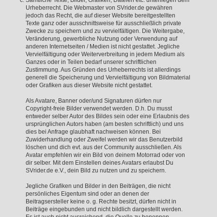
Sämtliche Texte, Bilder, Grafiken, Dateien etc. unterliegen dem
Urheberrecht. Die Webmaster von SVrider.de gewähren
jedoch das Recht, die auf dieser Website bereitgestellten
Texte ganz oder ausschnittsweise für ausschließlich private
Zwecke zu speichern und zu vervielfältigen. Die Weitergabe,
Veränderung, gewerbliche Nutzung oder Verwendung auf
anderen Internetseiten / Medien ist nicht gestattet. Jegliche
Vervielfältigung oder Weiterverbreitung in jedem Medium als
Ganzes oder in Teilen bedarf unserer schriftlichen
Zustimmung. Aus Gründen des Urheberrechts ist allerdings
generell die Speicherung und Vervielfältigung von Bildmaterial
oder Grafiken aus dieser Website nicht gestattet.
Als Avatare, Banner oder/und Signaturen dürfen nur
Copyright-freie Bilder verwendet werden. D.h. Du musst
entweder selber Autor des Bildes sein oder eine Erlaubnis des
ursprünglichen Autors haben (am besten schriftlich) und uns
dies bei Anfrage glaubhaft nachweisen können. Bei
Zuwiderhandlung oder Zweifel werden wir das Benutzerbild
löschen und dich evt. aus der Community ausschließen. Als
Avatar empfehlen wir ein Bild von deinem Motorrad oder von
dir selber. Mit dem Einstellen deines Avatars erlaubst Du
SVrider.de e.V., dein Bild zu nutzen und zu speichern.
Jegliche Grafiken und Bilder in den Beiträgen, die nicht
persönliches Eigentum sind oder an denen der
Beitragsersteller keine o. g. Rechte besitzt, dürfen nicht in
Beiträge eingebunden und nicht bildlich dargestellt werden.