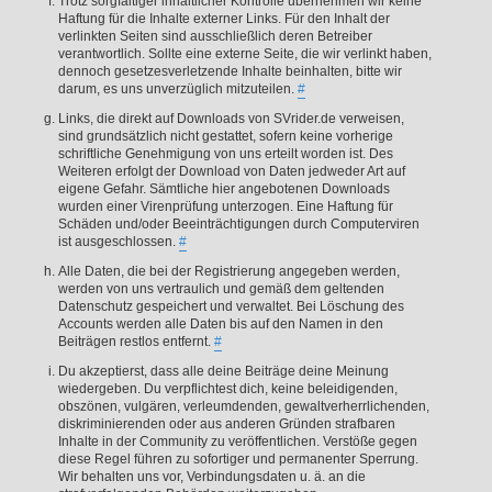
Trotz sorgfältiger inhaltlicher Kontrolle übernehmen wir keine
Haftung für die Inhalte externer Links. Für den Inhalt der
verlinkten Seiten sind ausschließlich deren Betreiber
verantwortlich. Sollte eine externe Seite, die wir verlinkt haben,
dennoch gesetzesverletzende Inhalte beinhalten, bitte wir
darum, es uns unverzüglich mitzuteilen.
#
Links, die direkt auf Downloads von SVrider.de verweisen,
sind grundsätzlich nicht gestattet, sofern keine vorherige
schriftliche Genehmigung von uns erteilt worden ist. Des
Weiteren erfolgt der Download von Daten jedweder Art auf
eigene Gefahr. Sämtliche hier angebotenen Downloads
wurden einer Virenprüfung unterzogen. Eine Haftung für
Schäden und/oder Beeinträchtigungen durch Computerviren
ist ausgeschlossen.
#
Alle Daten, die bei der Registrierung angegeben werden,
werden von uns vertraulich und gemäß dem geltenden
Datenschutz gespeichert und verwaltet. Bei Löschung des
Accounts werden alle Daten bis auf den Namen in den
Beiträgen restlos entfernt.
#
Du akzeptierst, dass alle deine Beiträge deine Meinung
wiedergeben. Du verpflichtest dich, keine beleidigenden,
obszönen, vulgären, verleumdenden, gewaltverherrlichenden,
diskriminierenden oder aus anderen Gründen strafbaren
Inhalte in der Community zu veröffentlichen. Verstöße gegen
diese Regel führen zu sofortiger und permanenter Sperrung.
Wir behalten uns vor, Verbindungsdaten u. ä. an die