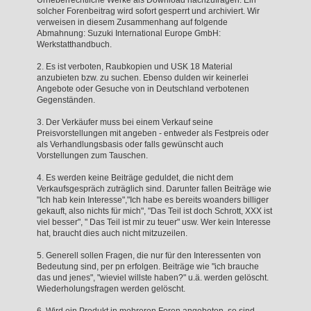
solcher Forenbeitrag wird sofort gesperrt und archiviert. Wir
verweisen in diesem Zusammenhang auf folgende
Abmahnung: Suzuki International Europe GmbH:
Werkstatthandbuch.
2. Es ist verboten, Raubkopien und USK 18 Material
anzubieten bzw. zu suchen. Ebenso dulden wir keinerlei
Angebote oder Gesuche von in Deutschland verbotenen
Gegenständen.
3. Der Verkäufer muss bei einem Verkauf seine
Preisvorstellungen mit angeben - entweder als Festpreis oder
als Verhandlungsbasis oder falls gewünscht auch
Vorstellungen zum Tauschen.
4. Es werden keine Beiträge geduldet, die nicht dem
Verkaufsgespräch zuträglich sind. Darunter fallen Beiträge wie
"Ich hab kein Interesse","Ich habe es bereits woanders billiger
gekauft, also nichts für mich", "Das Teil ist doch Schrott, XXX ist
viel besser", " Das Teil ist mir zu teuer" usw. Wer kein Interesse
hat, braucht dies auch nicht mitzuzeilen.
5. Generell sollen Fragen, die nur für den Interessenten von
Bedeutung sind, per pn erfolgen. Beiträge wie "ich brauche
das und jenes", "wieviel willste haben?" u.ä. werden gelöscht.
Wiederholungsfragen werden gelöscht.
6. Wird ein Produkt in mehreren Foren angeboten, so sind