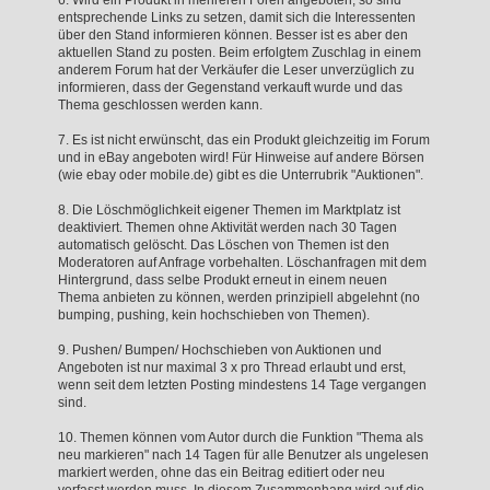
entsprechende Links zu setzen, damit sich die Interessenten
über den Stand informieren können. Besser ist es aber den
aktuellen Stand zu posten. Beim erfolgtem Zuschlag in einem
anderem Forum hat der Verkäufer die Leser unverzüglich zu
informieren, dass der Gegenstand verkauft wurde und das
Thema geschlossen werden kann.
7. Es ist nicht erwünscht, das ein Produkt gleichzeitig im Forum
und in eBay angeboten wird! Für Hinweise auf andere Börsen
(wie ebay oder mobile.de) gibt es die Unterrubrik "Auktionen".
8. Die Löschmöglichkeit eigener Themen im Marktplatz ist
deaktiviert. Themen ohne Aktivität werden nach 30 Tagen
automatisch gelöscht. Das Löschen von Themen ist den
Moderatoren auf Anfrage vorbehalten. Löschanfragen mit dem
Hintergrund, dass selbe Produkt erneut in einem neuen
Thema anbieten zu können, werden prinzipiell abgelehnt (no
bumping, pushing, kein hochschieben von Themen).
9. Pushen/ Bumpen/ Hochschieben von Auktionen und
Angeboten ist nur maximal 3 x pro Thread erlaubt und erst,
wenn seit dem letzten Posting mindestens 14 Tage vergangen
sind.
10. Themen können vom Autor durch die Funktion "Thema als
neu markieren" nach 14 Tagen für alle Benutzer als ungelesen
markiert werden, ohne das ein Beitrag editiert oder neu
verfasst werden muss. In diesem Zusammenhang wird auf die