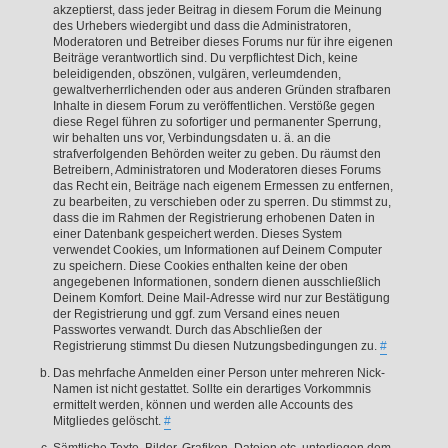
akzeptierst, dass jeder Beitrag in diesem Forum die Meinung
des Urhebers wiedergibt und dass die Administratoren,
Moderatoren und Betreiber dieses Forums nur für ihre eigenen
Beiträge verantwortlich sind. Du verpflichtest Dich, keine
beleidigenden, obszönen, vulgären, verleumdenden,
gewaltverherrlichenden oder aus anderen Gründen strafbaren
Inhalte in diesem Forum zu veröffentlichen. Verstöße gegen
diese Regel führen zu sofortiger und permanenter Sperrung,
wir behalten uns vor, Verbindungsdaten u. ä. an die
strafverfolgenden Behörden weiter zu geben. Du räumst den
Betreibern, Administratoren und Moderatoren dieses Forums
das Recht ein, Beiträge nach eigenem Ermessen zu entfernen,
zu bearbeiten, zu verschieben oder zu sperren. Du stimmst zu,
dass die im Rahmen der Registrierung erhobenen Daten in
einer Datenbank gespeichert werden. Dieses System
verwendet Cookies, um Informationen auf Deinem Computer
zu speichern. Diese Cookies enthalten keine der oben
angegebenen Informationen, sondern dienen ausschließlich
Deinem Komfort. Deine Mail-Adresse wird nur zur Bestätigung
der Registrierung und ggf. zum Versand eines neuen
Passwortes verwandt. Durch das Abschließen der
Registrierung stimmst Du diesen Nutzungsbedingungen zu.
#
Das mehrfache Anmelden einer Person unter mehreren Nick-
Namen ist nicht gestattet. Sollte ein derartiges Vorkommnis
ermittelt werden, können und werden alle Accounts des
Mitgliedes gelöscht.
#