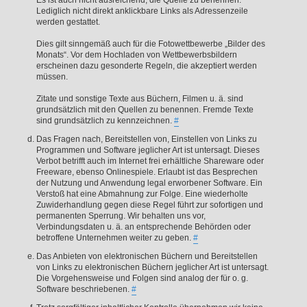
Es ist auch nicht ausreichend, die Quelle zu benennen.
Lediglich nicht direkt anklickbare Links als Adressenzeile
werden gestattet.
Dies gilt sinngemäß auch für die Fotowettbewerbe „Bilder des
Monats“. Vor dem Hochladen von Wettbewerbsbildern
erscheinen dazu gesonderte Regeln, die akzeptiert werden
müssen.
Zitate und sonstige Texte aus Büchern, Filmen u. ä. sind
grundsätzlich mit den Quellen zu benennen. Fremde Texte
sind grundsätzlich zu kennzeichnen.
#
Das Fragen nach, Bereitstellen von, Einstellen von Links zu
Programmen und Software jeglicher Art ist untersagt. Dieses
Verbot betrifft auch im Internet frei erhältliche Shareware oder
Freeware, ebenso Onlinespiele. Erlaubt ist das Besprechen
der Nutzung und Anwendung legal erworbener Software. Ein
Verstoß hat eine Abmahnung zur Folge. Eine wiederholte
Zuwiderhandlung gegen diese Regel führt zur sofortigen und
permanenten Sperrung. Wir behalten uns vor,
Verbindungsdaten u. ä. an entsprechende Behörden oder
betroffene Unternehmen weiter zu geben.
#
Das Anbieten von elektronischen Büchern und Bereitstellen
von Links zu elektronischen Büchern jeglicher Art ist untersagt.
Die Vorgehensweise und Folgen sind analog der für o. g.
Software beschriebenen.
#