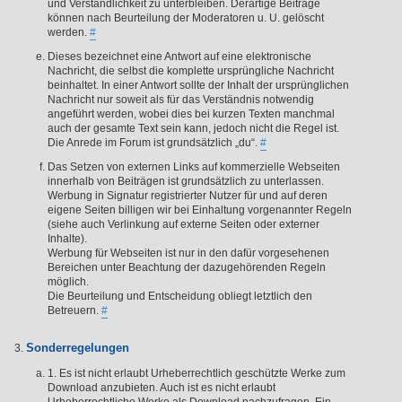
und Verständlichkeit zu unterbleiben. Derartige Beiträge
können nach Beurteilung der Moderatoren u. U. gelöscht
werden.
#
Dieses bezeichnet eine Antwort auf eine elektronische
Nachricht, die selbst die komplette ursprüngliche Nachricht
beinhaltet. In einer Antwort sollte der Inhalt der ursprünglichen
Nachricht nur soweit als für das Verständnis notwendig
angeführt werden, wobei dies bei kurzen Texten manchmal
auch der gesamte Text sein kann, jedoch nicht die Regel ist.
Die Anrede im Forum ist grundsätzlich „du“.
#
Das Setzen von externen Links auf kommerzielle Webseiten
innerhalb von Beiträgen ist grundsätzlich zu unterlassen.
Werbung in Signatur registrierter Nutzer für und auf deren
eigene Seiten billigen wir bei Einhaltung vorgenannter Regeln
(siehe auch Verlinkung auf externe Seiten oder externer
Inhalte).
Werbung für Webseiten ist nur in den dafür vorgesehenen
Bereichen unter Beachtung der dazugehörenden Regeln
möglich.
Die Beurteilung und Entscheidung obliegt letztlich den
Betreuern.
#
Sonderregelungen
1. Es ist nicht erlaubt Urheberrechtlich geschützte Werke zum
Download anzubieten. Auch ist es nicht erlaubt
Urheberrechtliche Werke als Download nachzufragen. Ein