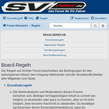
Schnellzugriff
FAQ
Regeln
Registrieren
Anmelden
Suche
Er
Foren-Übersicht
Regeln
REGELBEREICHE
Grundsatzregeln
Allgemeine Regeln
Sonderregelungen
Abschlußbemerkung
Board-Regeln
Die Regeln auf SVrider Forum beschreiben die Bedingungen für den
reibungslosen Ablauf, den Umgang miteinander und die Verantwortlichkeiten
aller Mitglieder und Gäste.
Grundsatzregeln
Die Administratoren und Moderatoren dieses Forums
bemühen sich, Beiträge mit fragwürdigem Inhalt so schnell wie
möglich zu bearbeiten oder ganz zu löschen, aber es ist nicht
möglich, jede einzelne Nachricht zu überprüfen. Du bestätigst
mit Absenden dieser Einverständniserklärung, dass Du