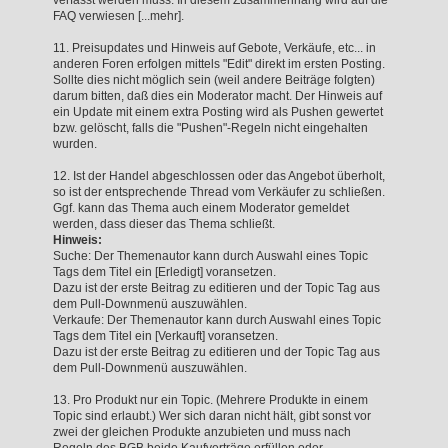
FAQ verwiesen [...mehr].
11. Preisupdates und Hinweis auf Gebote, Verkäufe, etc... in
anderen Foren erfolgen mittels "Edit" direkt im ersten Posting.
Sollte dies nicht möglich sein (weil andere Beiträge folgten)
darum bitten, daß dies ein Moderator macht. Der Hinweis auf
ein Update mit einem extra Posting wird als Pushen gewertet
bzw. gelöscht, falls die "Pushen"-Regeln nicht eingehalten
wurden.
12. Ist der Handel abgeschlossen oder das Angebot überholt,
so ist der entsprechende Thread vom Verkäufer zu schließen.
Ggf. kann das Thema auch einem Moderator gemeldet
werden, dass dieser das Thema schließt.
Hinweis:
Suche: Der Themenautor kann durch Auswahl eines Topic
Tags dem Titel ein [Erledigt] voransetzen.
Dazu ist der erste Beitrag zu editieren und der Topic Tag aus
dem Pull-Downmenü auszuwählen.
Verkaufe: Der Themenautor kann durch Auswahl eines Topic
Tags dem Titel ein [Verkauft] voransetzen.
Dazu ist der erste Beitrag zu editieren und der Topic Tag aus
dem Pull-Downmenü auszuwählen.
13. Pro Produkt nur ein Topic. (Mehrere Produkte in einem
Topic sind erlaubt.) Wer sich daran nicht hält, gibt sonst vor
zwei der gleichen Produkte anzubieten und muss nach
Regeln des BGB beide Kaufverträge erfüllen oder