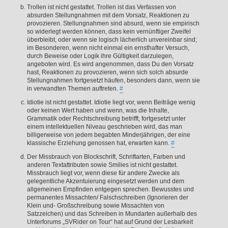
Trollen ist nicht gestattet. Trollen ist das Verfassen von
absurden Stellungnahmen mit dem Vorsatz, Reaktionen zu
provozieren. Stellungnahmen sind absurd, wenn sie empirisch
so widerlegt werden können, dass kein vernünftiger Zweifel
überbleibt, oder wenn sie logisch lächerlich unvereinbar sind;
im Besonderen, wenn nicht einmal ein ernsthafter Versuch,
durch Beweise oder Logik ihre Gültigkeit darzulegen,
angeboten wird. Es wird angenommen, dass Du den Vorsatz
hast, Reaktionen zu provozieren, wenn sich solch absurde
Stellungnahmen fortgesetzt häufen, besonders dann, wenn sie
in verwandten Themen auftreten.
#
Idiotie ist nicht gestattet. Idiotie liegt vor, wenn Beiträge wenig
oder keinen Wert haben und wenn, was die Inhalte,
Grammatik oder Rechtschreibung betrifft, fortgesetzt unter
einem intellektuellen Niveau geschrieben wird, das man
billigerweise von jedem begabten Minderjährigen, der eine
klassische Erziehung genossen hat, erwarten kann.
#
Der Missbrauch von Blockschrift, Schriftarten, Farben und
anderen Textattributen sowie Smilies ist nicht gestattet.
Missbrauch liegt vor, wenn diese für andere Zwecke als
gelegentliche Akzentuierung eingesetzt werden und dem
allgemeinen Empfinden entgegen sprechen. Bewusstes und
permanentes Missachten/ Falschschreiben (Ignorieren der
Klein und- Großschreibung sowie Missachten von
Satzzeichen) und das Schreiben in Mundarten außerhalb des
Unterforums „SVRider on Tour“ hat auf Grund der Lesbarkeit