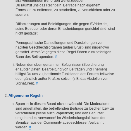
strafverfolgenden Behörden weiterzugeben.
Du räumst uns das Recht ein, Beiträge nach eigenem
Ermessen zu entfernen, zu bearbeiten, zu verschieben oder zu
sperren.
Diffamierungen und Beleidigungen, die gegen SVrider.de,
seine Betreuer oder deren Entscheidungen gerichtet sind, sind
nicht gestattet.
Pornographische Darstellungen und Darstellungen von
nackten Geschlechtsorganen (außer Brust) sind nirgendwo
gestattet. Verstöße gegen diese Regel führen zum sofortigen
Bann des Beitragenden.
#
Neben den oben genannten Befugnissen (Speicherung
erlaubter Daten, Bearbeitung von Beiträgen und Themen)
billigst Du uns zu, bestimmte Funktionen des Forums teilweise
oder gänzlich außer Kraft zu setzen (z.B. das Abstellen von
Signaturen).
#
Allgemeine Regeln
Spam ist in diesem Board nicht erwünscht. Die Moderatoren
sind angehalten, die betreffenden Beiträge zu löschen bzw. zu
verschieben (siehe auch Papierkorb) und den Benutzer
umgehend zu verwarnen! Im Wiederholungsfall kann der
Benutzer aus der Community ausgeschlossen/verbannt
werden.
#