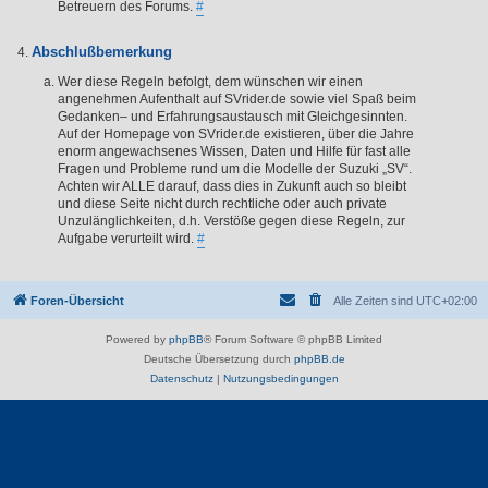
Betreuern des Forums.
#
Abschlußbemerkung
Wer diese Regeln befolgt, dem wünschen wir einen
angenehmen Aufenthalt auf SVrider.de sowie viel Spaß beim
Gedanken– und Erfahrungsaustausch mit Gleichgesinnten.
Auf der Homepage von SVrider.de existieren, über die Jahre
enorm angewachsenes Wissen, Daten und Hilfe für fast alle
Fragen und Probleme rund um die Modelle der Suzuki „SV“.
Achten wir ALLE darauf, dass dies in Zukunft auch so bleibt
und diese Seite nicht durch rechtliche oder auch private
Unzulänglichkeiten, d.h. Verstöße gegen diese Regeln, zur
Aufgabe verurteilt wird.
#
Foren-Übersicht
Alle Zeiten sind
UTC+02:00
Powered by
phpBB
® Forum Software © phpBB Limited
Deutsche Übersetzung durch
phpBB.de
Datenschutz
|
Nutzungsbedingungen