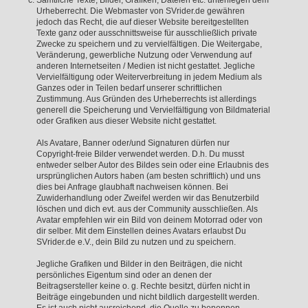
Sämtliche Texte, Bilder, Grafiken, Dateien etc. unterliegen dem
Urheberrecht. Die Webmaster von SVrider.de gewähren
jedoch das Recht, die auf dieser Website bereitgestellten
Texte ganz oder ausschnittsweise für ausschließlich private
Zwecke zu speichern und zu vervielfältigen. Die Weitergabe,
Veränderung, gewerbliche Nutzung oder Verwendung auf
anderen Internetseiten / Medien ist nicht gestattet. Jegliche
Vervielfältigung oder Weiterverbreitung in jedem Medium als
Ganzes oder in Teilen bedarf unserer schriftlichen
Zustimmung. Aus Gründen des Urheberrechts ist allerdings
generell die Speicherung und Vervielfältigung von Bildmaterial
oder Grafiken aus dieser Website nicht gestattet.
Als Avatare, Banner oder/und Signaturen dürfen nur
Copyright-freie Bilder verwendet werden. D.h. Du musst
entweder selber Autor des Bildes sein oder eine Erlaubnis des
ursprünglichen Autors haben (am besten schriftlich) und uns
dies bei Anfrage glaubhaft nachweisen können. Bei
Zuwiderhandlung oder Zweifel werden wir das Benutzerbild
löschen und dich evt. aus der Community ausschließen. Als
Avatar empfehlen wir ein Bild von deinem Motorrad oder von
dir selber. Mit dem Einstellen deines Avatars erlaubst Du
SVrider.de e.V., dein Bild zu nutzen und zu speichern.
Jegliche Grafiken und Bilder in den Beiträgen, die nicht
persönliches Eigentum sind oder an denen der
Beitragsersteller keine o. g. Rechte besitzt, dürfen nicht in
Beiträge eingebunden und nicht bildlich dargestellt werden.