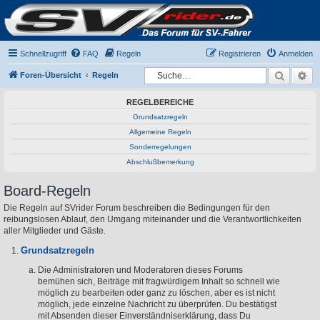
Schnellzugriff
FAQ
Regeln
Registrieren
Anmelden
Suche
Er
Foren-Übersicht
Regeln
REGELBEREICHE
Grundsatzregeln
Allgemeine Regeln
Sonderregelungen
Abschlußbemerkung
Board-Regeln
Die Regeln auf SVrider Forum beschreiben die Bedingungen für den
reibungslosen Ablauf, den Umgang miteinander und die Verantwortlichkeiten
aller Mitglieder und Gäste.
Grundsatzregeln
Die Administratoren und Moderatoren dieses Forums
bemühen sich, Beiträge mit fragwürdigem Inhalt so schnell wie
möglich zu bearbeiten oder ganz zu löschen, aber es ist nicht
möglich, jede einzelne Nachricht zu überprüfen. Du bestätigst
mit Absenden dieser Einverständniserklärung, dass Du