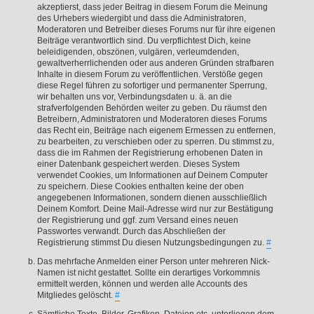
akzeptierst, dass jeder Beitrag in diesem Forum die Meinung
des Urhebers wiedergibt und dass die Administratoren,
Moderatoren und Betreiber dieses Forums nur für ihre eigenen
Beiträge verantwortlich sind. Du verpflichtest Dich, keine
beleidigenden, obszönen, vulgären, verleumdenden,
gewaltverherrlichenden oder aus anderen Gründen strafbaren
Inhalte in diesem Forum zu veröffentlichen. Verstöße gegen
diese Regel führen zu sofortiger und permanenter Sperrung,
wir behalten uns vor, Verbindungsdaten u. ä. an die
strafverfolgenden Behörden weiter zu geben. Du räumst den
Betreibern, Administratoren und Moderatoren dieses Forums
das Recht ein, Beiträge nach eigenem Ermessen zu entfernen,
zu bearbeiten, zu verschieben oder zu sperren. Du stimmst zu,
dass die im Rahmen der Registrierung erhobenen Daten in
einer Datenbank gespeichert werden. Dieses System
verwendet Cookies, um Informationen auf Deinem Computer
zu speichern. Diese Cookies enthalten keine der oben
angegebenen Informationen, sondern dienen ausschließlich
Deinem Komfort. Deine Mail-Adresse wird nur zur Bestätigung
der Registrierung und ggf. zum Versand eines neuen
Passwortes verwandt. Durch das Abschließen der
Registrierung stimmst Du diesen Nutzungsbedingungen zu.
#
Das mehrfache Anmelden einer Person unter mehreren Nick-
Namen ist nicht gestattet. Sollte ein derartiges Vorkommnis
ermittelt werden, können und werden alle Accounts des
Mitgliedes gelöscht.
#