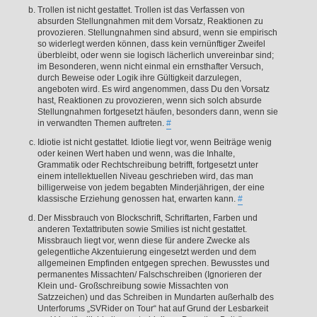
Trollen ist nicht gestattet. Trollen ist das Verfassen von
absurden Stellungnahmen mit dem Vorsatz, Reaktionen zu
provozieren. Stellungnahmen sind absurd, wenn sie empirisch
so widerlegt werden können, dass kein vernünftiger Zweifel
überbleibt, oder wenn sie logisch lächerlich unvereinbar sind;
im Besonderen, wenn nicht einmal ein ernsthafter Versuch,
durch Beweise oder Logik ihre Gültigkeit darzulegen,
angeboten wird. Es wird angenommen, dass Du den Vorsatz
hast, Reaktionen zu provozieren, wenn sich solch absurde
Stellungnahmen fortgesetzt häufen, besonders dann, wenn sie
in verwandten Themen auftreten.
#
Idiotie ist nicht gestattet. Idiotie liegt vor, wenn Beiträge wenig
oder keinen Wert haben und wenn, was die Inhalte,
Grammatik oder Rechtschreibung betrifft, fortgesetzt unter
einem intellektuellen Niveau geschrieben wird, das man
billigerweise von jedem begabten Minderjährigen, der eine
klassische Erziehung genossen hat, erwarten kann.
#
Der Missbrauch von Blockschrift, Schriftarten, Farben und
anderen Textattributen sowie Smilies ist nicht gestattet.
Missbrauch liegt vor, wenn diese für andere Zwecke als
gelegentliche Akzentuierung eingesetzt werden und dem
allgemeinen Empfinden entgegen sprechen. Bewusstes und
permanentes Missachten/ Falschschreiben (Ignorieren der
Klein und- Großschreibung sowie Missachten von
Satzzeichen) und das Schreiben in Mundarten außerhalb des
Unterforums „SVRider on Tour“ hat auf Grund der Lesbarkeit