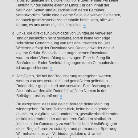
Trotz sorgfältiger inhaltlicher Kontrolle übernehmen wir keine
Haftung für die Inhalte externer Links. Für den Inhalt der
verlinkten Seiten sind ausschließlich deren Betreiber
verantwortlich. Sollte eine externe Seite, die wir verlinkt haben,
dennoch gesetzesverletzende Inhalte beinhalten, bitte wir
darum, es uns unverzüglich mitzuteilen.
#
Links, die direkt auf Downloads von SVrider.de verweisen,
sind grundsätzlich nicht gestattet, sofern keine vorherige
schriftliche Genehmigung von uns erteilt worden ist. Des
Weiteren erfolgt der Download von Daten jedweder Art auf
eigene Gefahr. Sämtliche hier angebotenen Downloads
wurden einer Virenprüfung unterzogen. Eine Haftung für
Schäden und/oder Beeinträchtigungen durch Computerviren
ist ausgeschlossen.
#
Alle Daten, die bei der Registrierung angegeben werden,
werden von uns vertraulich und gemäß dem geltenden
Datenschutz gespeichert und verwaltet. Bei Löschung des
Accounts werden alle Daten bis auf den Namen in den
Beiträgen restlos entfernt.
#
Du akzeptierst, dass alle deine Beiträge deine Meinung
wiedergeben. Du verpflichtest dich, keine beleidigenden,
obszönen, vulgären, verleumdenden, gewaltverherrlichenden,
diskriminierenden oder aus anderen Gründen strafbaren
Inhalte in der Community zu veröffentlichen. Verstöße gegen
diese Regel führen zu sofortiger und permanenter Sperrung.
Wir behalten uns vor, Verbindungsdaten u. ä. an die