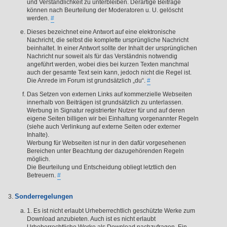
und Verständlichkeit zu unterbleiben. Derartige Beiträge
können nach Beurteilung der Moderatoren u. U. gelöscht
werden.
#
Dieses bezeichnet eine Antwort auf eine elektronische
Nachricht, die selbst die komplette ursprüngliche Nachricht
beinhaltet. In einer Antwort sollte der Inhalt der ursprünglichen
Nachricht nur soweit als für das Verständnis notwendig
angeführt werden, wobei dies bei kurzen Texten manchmal
auch der gesamte Text sein kann, jedoch nicht die Regel ist.
Die Anrede im Forum ist grundsätzlich „du“.
#
Das Setzen von externen Links auf kommerzielle Webseiten
innerhalb von Beiträgen ist grundsätzlich zu unterlassen.
Werbung in Signatur registrierter Nutzer für und auf deren
eigene Seiten billigen wir bei Einhaltung vorgenannter Regeln
(siehe auch Verlinkung auf externe Seiten oder externer
Inhalte).
Werbung für Webseiten ist nur in den dafür vorgesehenen
Bereichen unter Beachtung der dazugehörenden Regeln
möglich.
Die Beurteilung und Entscheidung obliegt letztlich den
Betreuern.
#
Sonderregelungen
1. Es ist nicht erlaubt Urheberrechtlich geschützte Werke zum
Download anzubieten. Auch ist es nicht erlaubt
Urheberrechtliche Werke als Download nachzufragen. Ein