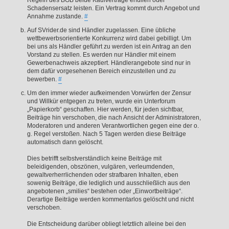
Schadensersatz leisten. Ein Vertrag kommt durch Angebot und
Annahme zustande.
#
Auf SVrider.de sind Händler zugelassen. Eine übliche
wettbewerbsorientierte Konkurrenz wird dabei gebilligt. Um
bei uns als Händler geführt zu werden ist ein Antrag an den
Vorstand zu stellen. Es werden nur Händler mit einem
Gewerbenachweis akzeptiert. Händlerangebote sind nur in
dem dafür vorgesehenen Bereich einzustellen und zu
bewerben.
#
Um den immer wieder aufkeimenden Vorwürfen der Zensur
und Willkür entgegen zu treten, wurde ein Unterforum
„Papierkorb“ geschaffen. Hier werden, für jeden sichtbar,
Beiträge hin verschoben, die nach Ansicht der Administratoren,
Moderatoren und anderen Verantwortlichen gegen eine der o.
g. Regel verstoßen. Nach 5 Tagen werden diese Beiträge
automatisch dann gelöscht.
Dies betrifft selbstverständlich keine Beiträge mit
beleidigenden, obszönen, vulgären, verleumdenden,
gewaltverherrlichenden oder strafbaren Inhalten, eben
sowenig Beiträge, die lediglich und ausschließlich aus den
angebotenen „smilies“ bestehen oder „Einwortbeiträge“.
Derartige Beiträge werden kommentarlos gelöscht und nicht
verschoben.
Die Entscheidung darüber obliegt letztlich alleine bei den