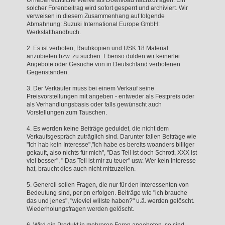
solcher Forenbeitrag wird sofort gesperrt und archiviert. Wir
verweisen in diesem Zusammenhang auf folgende
Abmahnung: Suzuki International Europe GmbH:
Werkstatthandbuch.
2. Es ist verboten, Raubkopien und USK 18 Material
anzubieten bzw. zu suchen. Ebenso dulden wir keinerlei
Angebote oder Gesuche von in Deutschland verbotenen
Gegenständen.
3. Der Verkäufer muss bei einem Verkauf seine
Preisvorstellungen mit angeben - entweder als Festpreis oder
als Verhandlungsbasis oder falls gewünscht auch
Vorstellungen zum Tauschen.
4. Es werden keine Beiträge geduldet, die nicht dem
Verkaufsgespräch zuträglich sind. Darunter fallen Beiträge wie
"Ich hab kein Interesse","Ich habe es bereits woanders billiger
gekauft, also nichts für mich", "Das Teil ist doch Schrott, XXX ist
viel besser", " Das Teil ist mir zu teuer" usw. Wer kein Interesse
hat, braucht dies auch nicht mitzuzeilen.
5. Generell sollen Fragen, die nur für den Interessenten von
Bedeutung sind, per pn erfolgen. Beiträge wie "ich brauche
das und jenes", "wieviel willste haben?" u.ä. werden gelöscht.
Wiederholungsfragen werden gelöscht.
6. Wird ein Produkt in mehreren Foren angeboten, so sind