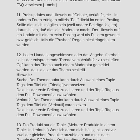
FAQ verwiesen [...mehr].
11. Preisupdates und Hinweis auf Gebote, Verkäufe, etc... in
anderen Foren erfolgen mittels "Edit" direkt im ersten Posting.
Sollte dies nicht möglich sein (weil andere Beiträge folgten)
darum bitten, daß dies ein Moderator macht. Der Hinweis auf
ein Update mit einem extra Posting wird als Pushen gewertet
bzw. gelöscht, falls die "Pushen"-Regeln nicht eingehalten
wurden.
12. Ist der Handel abgeschlossen oder das Angebot überholt,
so ist der entsprechende Thread vom Verkäufer zu schließen.
Ggf. kann das Thema auch einem Moderator gemeldet
werden, dass dieser das Thema schließt.
Hinweis:
Suche: Der Themenautor kann durch Auswahl eines Topic
Tags dem Titel ein [Erledigt] voransetzen.
Dazu ist der erste Beitrag zu editieren und der Topic Tag aus
dem Pull-Downmenü auszuwählen.
Verkaufe: Der Themenautor kann durch Auswahl eines Topic
Tags dem Titel ein [Verkauft] voransetzen.
Dazu ist der erste Beitrag zu editieren und der Topic Tag aus
dem Pull-Downmenü auszuwählen.
13. Pro Produkt nur ein Topic. (Mehrere Produkte in einem
Topic sind erlaubt.) Wer sich daran nicht hält, gibt sonst vor
zwei der gleichen Produkte anzubieten und muss nach
Regeln des BGB beide Kaufverträge erfüllen oder