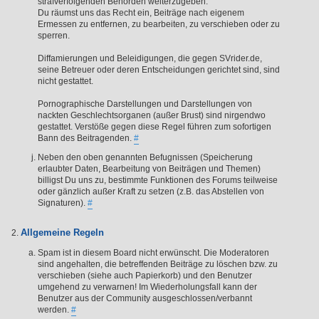
strafverfolgenden Behörden weiterzugeben.
Du räumst uns das Recht ein, Beiträge nach eigenem
Ermessen zu entfernen, zu bearbeiten, zu verschieben oder zu
sperren.
Diffamierungen und Beleidigungen, die gegen SVrider.de,
seine Betreuer oder deren Entscheidungen gerichtet sind, sind
nicht gestattet.
Pornographische Darstellungen und Darstellungen von
nackten Geschlechtsorganen (außer Brust) sind nirgendwo
gestattet. Verstöße gegen diese Regel führen zum sofortigen
Bann des Beitragenden.
#
Neben den oben genannten Befugnissen (Speicherung
erlaubter Daten, Bearbeitung von Beiträgen und Themen)
billigst Du uns zu, bestimmte Funktionen des Forums teilweise
oder gänzlich außer Kraft zu setzen (z.B. das Abstellen von
Signaturen).
#
Allgemeine Regeln
Spam ist in diesem Board nicht erwünscht. Die Moderatoren
sind angehalten, die betreffenden Beiträge zu löschen bzw. zu
verschieben (siehe auch Papierkorb) und den Benutzer
umgehend zu verwarnen! Im Wiederholungsfall kann der
Benutzer aus der Community ausgeschlossen/verbannt
werden.
#