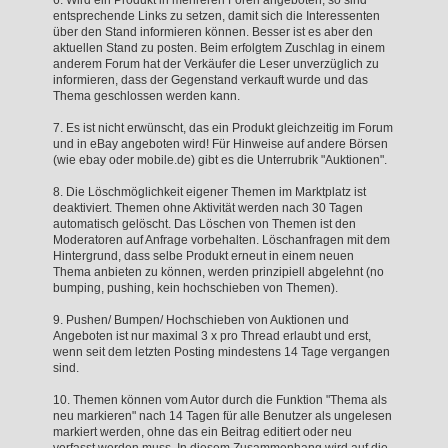
entsprechende Links zu setzen, damit sich die Interessenten
über den Stand informieren können. Besser ist es aber den
aktuellen Stand zu posten. Beim erfolgtem Zuschlag in einem
anderem Forum hat der Verkäufer die Leser unverzüglich zu
informieren, dass der Gegenstand verkauft wurde und das
Thema geschlossen werden kann.
7. Es ist nicht erwünscht, das ein Produkt gleichzeitig im Forum
und in eBay angeboten wird! Für Hinweise auf andere Börsen
(wie ebay oder mobile.de) gibt es die Unterrubrik "Auktionen".
8. Die Löschmöglichkeit eigener Themen im Marktplatz ist
deaktiviert. Themen ohne Aktivität werden nach 30 Tagen
automatisch gelöscht. Das Löschen von Themen ist den
Moderatoren auf Anfrage vorbehalten. Löschanfragen mit dem
Hintergrund, dass selbe Produkt erneut in einem neuen
Thema anbieten zu können, werden prinzipiell abgelehnt (no
bumping, pushing, kein hochschieben von Themen).
9. Pushen/ Bumpen/ Hochschieben von Auktionen und
Angeboten ist nur maximal 3 x pro Thread erlaubt und erst,
wenn seit dem letzten Posting mindestens 14 Tage vergangen
sind.
10. Themen können vom Autor durch die Funktion "Thema als
neu markieren" nach 14 Tagen für alle Benutzer als ungelesen
markiert werden, ohne das ein Beitrag editiert oder neu
verfasst werden muss. In diesem Zusammenhang wird auf die