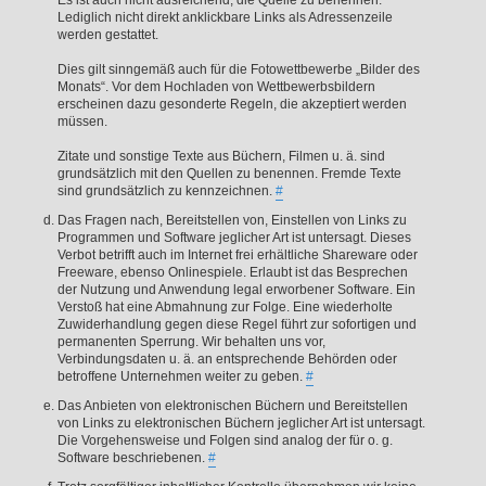
Es ist auch nicht ausreichend, die Quelle zu benennen.
Lediglich nicht direkt anklickbare Links als Adressenzeile
werden gestattet.
Dies gilt sinngemäß auch für die Fotowettbewerbe „Bilder des
Monats“. Vor dem Hochladen von Wettbewerbsbildern
erscheinen dazu gesonderte Regeln, die akzeptiert werden
müssen.
Zitate und sonstige Texte aus Büchern, Filmen u. ä. sind
grundsätzlich mit den Quellen zu benennen. Fremde Texte
sind grundsätzlich zu kennzeichnen.
#
Das Fragen nach, Bereitstellen von, Einstellen von Links zu
Programmen und Software jeglicher Art ist untersagt. Dieses
Verbot betrifft auch im Internet frei erhältliche Shareware oder
Freeware, ebenso Onlinespiele. Erlaubt ist das Besprechen
der Nutzung und Anwendung legal erworbener Software. Ein
Verstoß hat eine Abmahnung zur Folge. Eine wiederholte
Zuwiderhandlung gegen diese Regel führt zur sofortigen und
permanenten Sperrung. Wir behalten uns vor,
Verbindungsdaten u. ä. an entsprechende Behörden oder
betroffene Unternehmen weiter zu geben.
#
Das Anbieten von elektronischen Büchern und Bereitstellen
von Links zu elektronischen Büchern jeglicher Art ist untersagt.
Die Vorgehensweise und Folgen sind analog der für o. g.
Software beschriebenen.
#