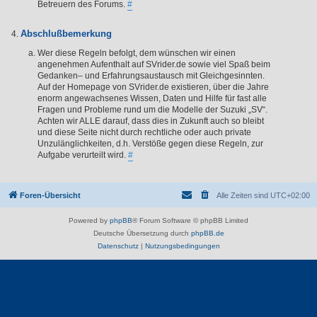
Betreuern des Forums.
#
Abschlußbemerkung
Wer diese Regeln befolgt, dem wünschen wir einen
angenehmen Aufenthalt auf SVrider.de sowie viel Spaß beim
Gedanken– und Erfahrungsaustausch mit Gleichgesinnten.
Auf der Homepage von SVrider.de existieren, über die Jahre
enorm angewachsenes Wissen, Daten und Hilfe für fast alle
Fragen und Probleme rund um die Modelle der Suzuki „SV“.
Achten wir ALLE darauf, dass dies in Zukunft auch so bleibt
und diese Seite nicht durch rechtliche oder auch private
Unzulänglichkeiten, d.h. Verstöße gegen diese Regeln, zur
Aufgabe verurteilt wird.
#
Foren-Übersicht
Alle Zeiten sind
UTC+02:00
Powered by
phpBB
® Forum Software © phpBB Limited
Deutsche Übersetzung durch
phpBB.de
Datenschutz
|
Nutzungsbedingungen