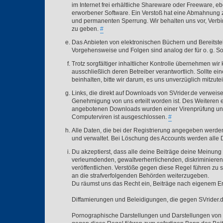
im Internet frei erhältliche Shareware oder Freeware, 
erworbener Software. Ein Verstoß hat eine Abmahnung z
und permanenten Sperrung. Wir behalten uns vor, Verb
zu geben.
#
Das Anbieten von elektronischen Büchern und Bereitstell
Vorgehensweise und Folgen sind analog der für o. g. S
Trotz sorgfältiger inhaltlicher Kontrolle übernehmen wir 
ausschließlich deren Betreiber verantwortlich. Sollte ei
beinhalten, bitte wir darum, es uns unverzüglich mitzute
Links, die direkt auf Downloads von SVrider.de verweisen,
Genehmigung von uns erteilt worden ist. Des Weiteren e
angebotenen Downloads wurden einer Virenprüfung unt
Computerviren ist ausgeschlossen.
#
Alle Daten, die bei der Registrierung angegeben werd
und verwaltet. Bei Löschung des Accounts werden alle D
Du akzeptierst, dass alle deine Beiträge deine Meinung
verleumdenden, gewaltverherrlichenden, diskriminiere
veröffentlichen. Verstöße gegen diese Regel führen zu 
an die strafverfolgenden Behörden weiterzugeben.
Du räumst uns das Recht ein, Beiträge nach eigenem Er
Diffamierungen und Beleidigungen, die gegen SVrider.de,
Pornographische Darstellungen und Darstellungen von n