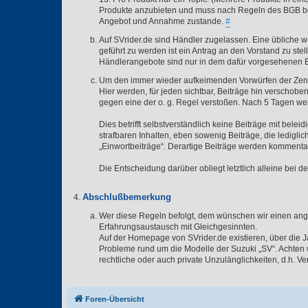
Produkte anzubieten und muss nach Regeln des BGB bei
Angebot und Annahme zustande.
#
Auf SVrider.de sind Händler zugelassen. Eine übliche we
geführt zu werden ist ein Antrag an den Vorstand zu st
Händlerangebote sind nur in dem dafür vorgesehenen B
Um den immer wieder aufkeimenden Vorwürfen der Zensur
Hier werden, für jeden sichtbar, Beiträge hin verschob
gegen eine der o. g. Regel verstoßen. Nach 5 Tagen we
Dies betrifft selbstverständlich keine Beiträge mit be
strafbaren Inhalten, eben sowenig Beiträge, die ledigl
„Einwortbeiträge“. Derartige Beiträge werden kommenta
Die Entscheidung darüber obliegt letztlich alleine bei 
Abschlußbemerkung
Wer diese Regeln befolgt, dem wünschen wir einen an
Erfahrungsaustausch mit Gleichgesinnten.
Auf der Homepage von SVrider.de existieren, über die 
Probleme rund um die Modelle der Suzuki „SV“. Achten wi
rechtliche oder auch private Unzulänglichkeiten, d.h. V
Foren-Übersicht