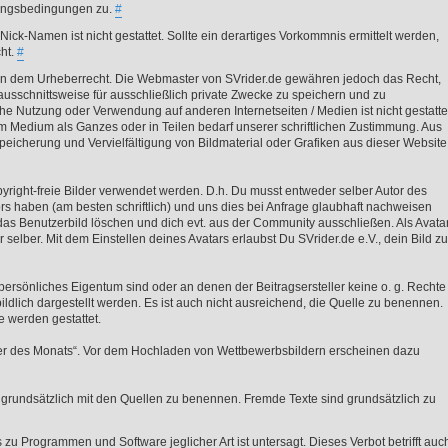
zungsbedingungen zu.
#
k-Namen ist nicht gestattet. Sollte ein derartiges Vorkommnis ermittelt werden,
ht.
#
iegen dem Urheberrecht. Die Webmaster von SVrider.de gewähren jedoch das Recht,
 ausschnittsweise für ausschließlich private Zwecke zu speichern und zu
he Nutzung oder Verwendung auf anderen Internetseiten / Medien ist nicht gestatte
em Medium als Ganzes oder in Teilen bedarf unserer schriftlichen Zustimmung. Aus
peicherung und Vervielfältigung von Bildmaterial oder Grafiken aus dieser Website
yright-freie Bilder verwendet werden. D.h. Du musst entweder selber Autor des
ors haben (am besten schriftlich) und uns dies bei Anfrage glaubhaft nachweisen
as Benutzerbild löschen und dich evt. aus der Community ausschließen. Als Avata
selber. Mit dem Einstellen deines Avatars erlaubst Du SVrider.de e.V., dein Bild zu
t persönliches Eigentum sind oder an denen der Beitragsersteller keine o. g. Rechte
bildlich dargestellt werden. Es ist auch nicht ausreichend, die Quelle zu benennen.
e werden gestattet.
lder des Monats“. Vor dem Hochladen von Wettbewerbsbildern erscheinen dazu
d grundsätzlich mit den Quellen zu benennen. Fremde Texte sind grundsätzlich zu
 zu Programmen und Software jeglicher Art ist untersagt. Dieses Verbot betrifft auc