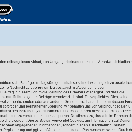
den reibungslosen Ablauf, den Umgang miteinander und die Verantwortlichkeiten a
ühen sich, Beiträge mit fragwürdigem Inhalt so schnell wie möglich zu bearbeite
inzelne Nachricht zu überprüfen. Du bestätigst mit Absenden dieser
er Beitrag in diesem Forum die Meinung des Urhebers wiedergibt und dass die
s nur für ihre eigenen Beiträge verantwortlich sind. Du verpflichtest Dich, keine
waltverherrlichenden oder aus anderen Gründen strafbaren Inhalte in diesem For
zu sofortiger und permanenter Sperrung, wir behalten uns vor, Verbindungsdaten u. 
 räumst den Betreibern, Administratoren und Moderatoren dieses Forums das Rech
bearbeiten, zu verschieben oder zu sperren. Du stimmst zu, dass die im Rahmen d
peichert werden. Dieses System verwendet Cookies, um Informationen auf Deine
 der oben angegebenen Informationen, sondern dienen ausschließlich Deinem
der Registrierung und ggf. zum Versand eines neuen Passwortes verwandt. Durch d