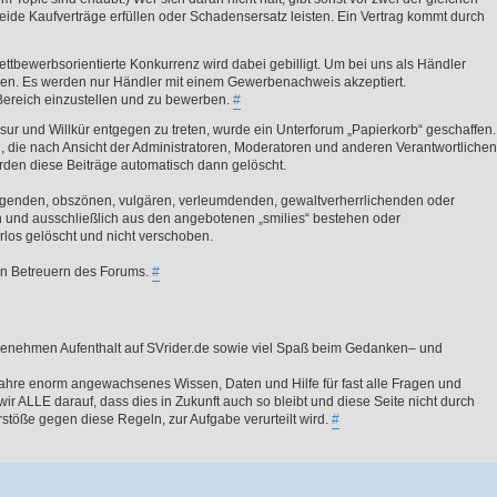
de Kaufverträge erfüllen oder Schadensersatz leisten. Ein Vertrag kommt durch
ttbewerbsorientierte Konkurrenz wird dabei gebilligt. Um bei uns als Händler
ellen. Es werden nur Händler mit einem Gewerbenachweis akzeptiert.
ereich einzustellen und zu bewerben.
#
 und Willkür entgegen zu treten, wurde ein Unterforum „Papierkorb“ geschaffen.
en, die nach Ansicht der Administratoren, Moderatoren und anderen Verantwortlichen
rden diese Beiträge automatisch dann gelöscht.
leidigenden, obszönen, vulgären, verleumdenden, gewaltverherrlichenden oder
ich und ausschließlich aus den angebotenen „smilies“ bestehen oder
rlos gelöscht und nicht verschoben.
den Betreuern des Forums.
#
genehmen Aufenthalt auf SVrider.de sowie viel Spaß beim Gedanken– und
Jahre enorm angewachsenes Wissen, Daten und Hilfe für fast alle Fragen und
r ALLE darauf, dass dies in Zukunft auch so bleibt und diese Seite nicht durch
erstöße gegen diese Regeln, zur Aufgabe verurteilt wird.
#