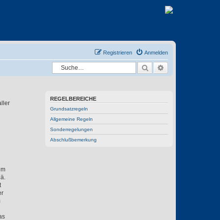
Registrieren
Anmelden
Suche
Erweiterte Suche
REGELBEREICHE
ller
Grundsatzregeln
Allgemeine Regeln
Sonderregelungen
n
Abschlußbemerkung
um
ä.
t
er
m
as