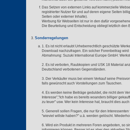
Das Setzen von externen Links auf kommerzielle Webseit
registrierter Nutzer für und auf deren eigene Seiten bil
Seiten oder externer Inhalte).
Werbung für Webseiten ist nur in den dafür vorgesehe
Die Beurteilung und Entscheidung obliegt letztlich den 
Sonderregelungen
1. Es ist nicht erlaubt Urheberrechtlich geschützte Wer
Download nachzufragen. Ein solcher Forenbeitrag wird 
Abmahnung: Suzuki International Europe GmbH: Werks
2. Es ist verboten, Raubkopien und USK 18 Material an
Deutschland verbotenen Gegenständen.
3. Der Verkäufer muss bei einem Verkauf seine Preisvor
falls gewünscht auch Vorstellungen zum Tauschen.
4. Es werden keine Beiträge geduldet, die nicht dem Ver
Interesse","Ich habe es bereits woanders billiger gekauft, 
zu teuer" usw. Wer kein Interesse hat, braucht dies auch 
5. Generell sollen Fragen, die nur für den Interessente
"wieviel willste haben?" u.ä. werden gelöscht. Wiederh
6. Wird ein Produkt in mehreren Foren angeboten, so si
informieren können. Besser ist es aber den aktuellen S