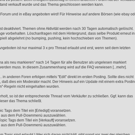
nstand verkauft wurde und das Thema geschlossen werden kann.
 im Forum und in eBay angeboten wird! Für Hinweise auf andere Börsen (wie ebay od
st deaktiviert. Themen ohne Aktivität werden nach 30 Tagen automatisch gelöscht.
e vorbehalten. Löschanfragen mit dem Hintergrund, dass selbe Produkt erneut in
iell abgelehnt (no bumping, pushing, kein hochschieben von Themen).
eboten ist nur maximal 3 x pro Thread erlaubt und erst, wenn seit dem letzten
 als neu markieren" nach 14 Tagen für alle Benutzer als ungelesen markiert
t werden muss. In diesem Zusammenhang wird auf die FAQ verwiesen [...mehr].
 in anderen Foren erfolgen mittels "Edit" direkt im ersten Posting. Sollte dies nicht
n, daß dies ein Moderator macht. Der Hinweis auf ein Update mit einem extra Posti
en"-Regeln nicht eingehalten wurden.
holt, so ist der entsprechende Thread vom Verkäufer zu schließen. Ggf. kann das
eser das Thema schließt.
 Tags dem Titel ein [Erledigt] voransetzen.
 Tag aus dem Pull-Downmenü auszuwählen.
ic Tags dem Titel ein [Verkauft] voransetzen.
 Tag aus dem Pull-Downmenü auszuwählen.
 Topic sind erlaubt.) Wer sich daran nicht hält, gibt sonst vor zwei der gleichen