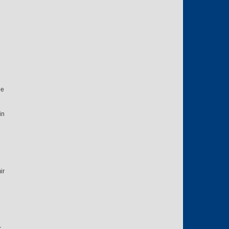
de
in
ir
r