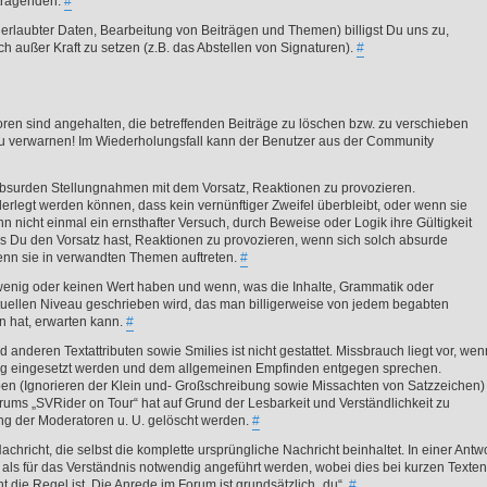
itragenden.
#
laubter Daten, Bearbeitung von Beiträgen und Themen) billigst Du uns zu,
h außer Kraft zu setzen (z.B. das Abstellen von Signaturen).
#
ren sind angehalten, die betreffenden Beiträge zu löschen bzw. zu verschieben
u verwarnen! Im Wiederholungsfall kann der Benutzer aus der Community
von absurden Stellungnahmen mit dem Vorsatz, Reaktionen zu provozieren.
rlegt werden können, dass kein vernünftiger Zweifel überbleibt, oder wenn sie
n nicht einmal ein ernsthafter Versuch, durch Beweise oder Logik ihre Gültigkeit
 Du den Vorsatz hast, Reaktionen zu provozieren, wenn sich solch absurde
enn sie in verwandten Themen auftreten.
#
räge wenig oder keinen Wert haben und wenn, was die Inhalte, Grammatik oder
lektuellen Niveau geschrieben wird, das man billigerweise von jedem begabten
n hat, erwarten kann.
#
 anderen Textattributen sowie Smilies ist nicht gestattet. Missbrauch liegt vor, wen
ung eingesetzt werden und dem allgemeinen Empfinden entgegen sprechen.
n (Ignorieren der Klein und- Großschreibung sowie Missachten von Satzzeichen)
ums „SVRider on Tour“ hat auf Grund der Lesbarkeit und Verständlichkeit zu
ung der Moderatoren u. U. gelöscht werden.
#
chricht, die selbst die komplette ursprüngliche Nachricht beinhaltet. In einer Antw
it als für das Verständnis notwendig angeführt werden, wobei dies bei kurzen Texten
 die Regel ist. Die Anrede im Forum ist grundsätzlich „du“.
#