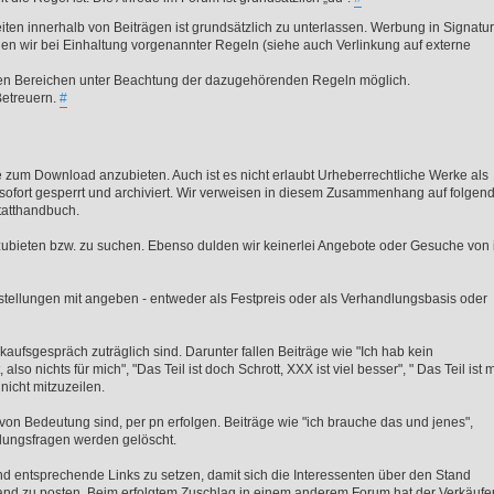
en innerhalb von Beiträgen ist grundsätzlich zu unterlassen. Werbung in Signatur
ligen wir bei Einhaltung vorgenannter Regeln (siehe auch Verlinkung auf externe
nen Bereichen unter Beachtung der dazugehörenden Regeln möglich.
Betreuern.
#
ke zum Download anzubieten. Auch ist es nicht erlaubt Urheberrechtliche Werke als
sofort gesperrt und archiviert. Wir verweisen in diesem Zusammenhang auf folgen
tatthandbuch.
zubieten bzw. zu suchen. Ebenso dulden wir keinerlei Angebote oder Gesuche von 
stellungen mit angeben - entweder als Festpreis oder als Verhandlungsbasis oder
kaufsgespräch zuträglich sind. Darunter fallen Beiträge wie "Ich hab kein
also nichts für mich", "Das Teil ist doch Schrott, XXX ist viel besser", " Das Teil ist m
nicht mitzuzeilen.
n von Bedeutung sind, per pn erfolgen. Beiträge wie "ich brauche das und jenes",
olungsfragen werden gelöscht.
nd entsprechende Links zu setzen, damit sich die Interessenten über den Stand
tand zu posten. Beim erfolgtem Zuschlag in einem anderem Forum hat der Verkäufe