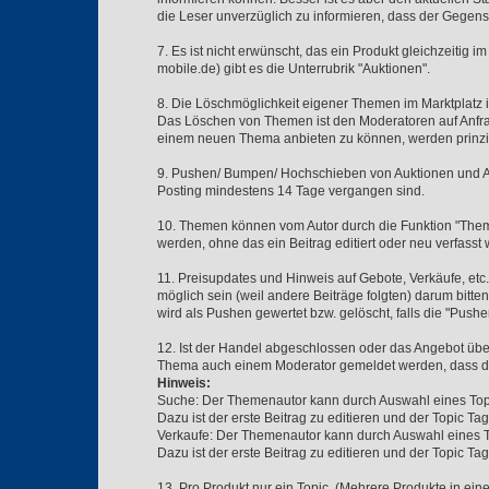
die Leser unverzüglich zu informieren, dass der Gege
7. Es ist nicht erwünscht, das ein Produkt gleichzeitig
mobile.de) gibt es die Unterrubrik "Auktionen".
8. Die Löschmöglichkeit eigener Themen im Marktplatz i
Das Löschen von Themen ist den Moderatoren auf Anfrag
einem neuen Thema anbieten zu können, werden prinzip
9. Pushen/ Bumpen/ Hochschieben von Auktionen und Ang
Posting mindestens 14 Tage vergangen sind.
10. Themen können vom Autor durch die Funktion "Thema
werden, ohne das ein Beitrag editiert oder neu verfass
11. Preisupdates und Hinweis auf Gebote, Verkäufe, etc...
möglich sein (weil andere Beiträge folgten) darum bitte
wird als Pushen gewertet bzw. gelöscht, falls die "Push
12. Ist der Handel abgeschlossen oder das Angebot über
Thema auch einem Moderator gemeldet werden, dass di
Hinweis:
Suche: Der Themenautor kann durch Auswahl eines Topic
Dazu ist der erste Beitrag zu editieren und der Topic
Verkaufe: Der Themenautor kann durch Auswahl eines Top
Dazu ist der erste Beitrag zu editieren und der Topic
13. Pro Produkt nur ein Topic. (Mehrere Produkte in einem