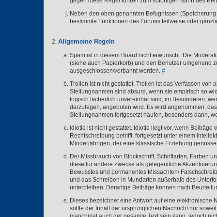
gegen diese Regel führen zum sofortigen Bann des Be
Neben den oben genannten Befugnissen (Speicherung er
bestimmte Funktionen des Forums teilweise oder gänzlic
Allgemeine Regeln
Spam ist in diesem Board nicht erwünscht. Die Moderato
(siehe auch Papierkorb) und den Benutzer umgehend z
ausgeschlossen/verbannt werden.
#
Trollen ist nicht gestattet. Trollen ist das Verfassen 
Stellungnahmen sind absurd, wenn sie empirisch so wide
logisch lächerlich unvereinbar sind; im Besonderen, wen
darzulegen, angeboten wird. Es wird angenommen, dass
Stellungnahmen fortgesetzt häufen, besonders dann, w
Idiotie ist nicht gestattet. Idiotie liegt vor, wenn Beit
Rechtschreibung betrifft, fortgesetzt unter einem intel
Minderjährigen, der eine klassische Erziehung genosse
Der Missbrauch von Blockschrift, Schriftarten, Farben und
diese für andere Zwecke als gelegentliche Akzentuier
Bewusstes und permanentes Missachten/ Falschschreibe
und das Schreiben in Mundarten außerhalb des Unterfor
unterbleiben. Derartige Beiträge können nach Beurteil
Dieses bezeichnet eine Antwort auf eine elektronische Na
sollte der Inhalt der ursprünglichen Nachricht nur sowe
manchmal auch der gesamte Text sein kann, jedoch nicht