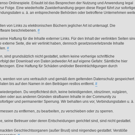
ebenso Onlinespiele. Erlaubt ist das Besprechen der Nutzung und Anwendung legal
ur Folge. Eine wiederholte Zuwiderhandlung gegen diese Regel führt zur sofortig
indungsdaten u. ä. an entsprechende Behörden oder betroffene Unternehmen weit
en von Links zu elektronischen Büchern jeglicher Art ist untersagt. Die
oftware beschriebenen.
#
keine Haftung für die Inhalte externer Links. Für den Inhalt der verlinkten Seiten sin
ne externe Seite, die wir verlinkt haben, dennoch gesetzesverletzende Inhalte
ilen.
#
 sind grundsätzlich nicht gestattet, sofern keine vorherige schriftliche
rfolgt der Download von Daten jedweder Art auf eigene Gefahr. Sämtliche hier
erzogen. Eine Haftung für Schäden und/oder Beeinträchtigungen durch
en, werden von uns vertraulich und gemäß dem geltenden Datenschutz gespeichert
aten bis auf den Namen in den Beiträgen restlos entfernt.
#
 wiedergeben. Du verpflichtest dich, keine beleidigenden, obszönen, vulgären,
nden oder aus anderen Gründen strafbaren Inhalte in der Community zu
sofortiger und permanenter Sperrung. Wir behalten uns vor, Verbindungsdaten u. ä.
messen zu entfernen, zu bearbeiten, zu verschieben oder zu sperren.
 seine Betreuer oder deren Entscheidungen gerichtet sind, sind nicht gestattet.
ackten Geschlechtsorganen (außer Brust) sind nirgendwo gestattet. Verstöße