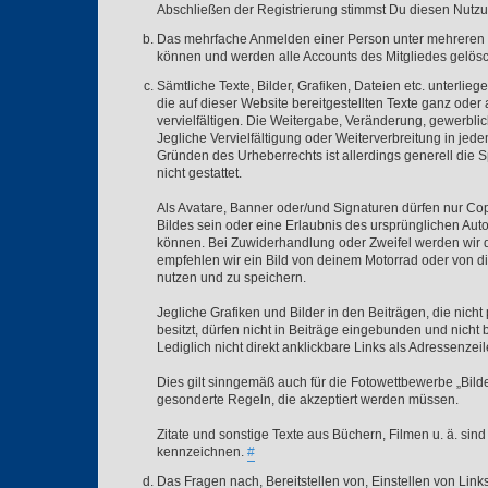
Abschließen der Registrierung stimmst Du diesen Nut
Das mehrfache Anmelden einer Person unter mehreren Nic
können und werden alle Accounts des Mitgliedes gelösc
Sämtliche Texte, Bilder, Grafiken, Dateien etc. unterl
die auf dieser Website bereitgestellten Texte ganz oder
vervielfältigen. Die Weitergabe, Veränderung, gewerblic
Jegliche Vervielfältigung oder Weiterverbreitung in jed
Gründen des Urheberrechts ist allerdings generell die S
nicht gestattet.
Als Avatare, Banner oder/und Signaturen dürfen nur Cop
Bildes sein oder eine Erlaubnis des ursprünglichen Aut
können. Bei Zuwiderhandlung oder Zweifel werden wir d
empfehlen wir ein Bild von deinem Motorrad oder von dir 
nutzen und zu speichern.
Jegliche Grafiken und Bilder in den Beiträgen, die nich
besitzt, dürfen nicht in Beiträge eingebunden und nicht 
Lediglich nicht direkt anklickbare Links als Adressenzeil
Dies gilt sinngemäß auch für die Fotowettbewerbe „Bi
gesonderte Regeln, die akzeptiert werden müssen.
Zitate und sonstige Texte aus Büchern, Filmen u. ä. sin
kennzeichnen.
#
Das Fragen nach, Bereitstellen von, Einstellen von Links