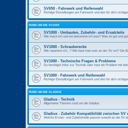
SV650 - Fahrwerk und Reifenwahl
Richtige Einstellungen am Fahrwerk und den für dich richtige
RUND UM DIE SV1000
SV1000 - Umbauten, Zubehör- und Ersatzteile
Wie mach ich und wo bekomme ich was? Was ist gut und gü
SV1000 - Schrauberecke
Wie repariere ich...? Wie baut man was an der SV um? Die Ba
SV1000 - Technische Fragen & Probleme
Du benötigst Infos zur Technik oder hast ein Problem mit de
SV1000 - Fahrwerk und Reifenwahl
Richtige Einstellungen am Fahrwerk und den für dich richtige
RUND UM DIE GLADIUS
Gladius - Technik
Allgemeine Themen rund um die Gladius
Gladius - Zubehör Kompatibilität zwischen SV 
Welche Ersatz- und Zubehörteile passen sowohl an die SV al