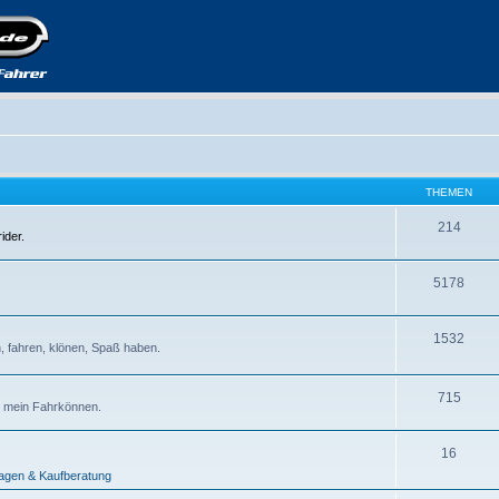
THEMEN
214
ider.
5178
1532
, fahren, klönen, Spaß haben.
715
ch mein Fahrkönnen.
16
ragen & Kaufberatung