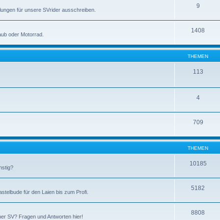
9
ungen für unsere SVrider ausschreiben.
1408
laub oder Motorrad.
THEMEN
113
4
709
THEMEN
10185
nstig?
5182
stelbude für den Laien bis zum Profi.
8808
iner SV? Fragen und Antworten hier!