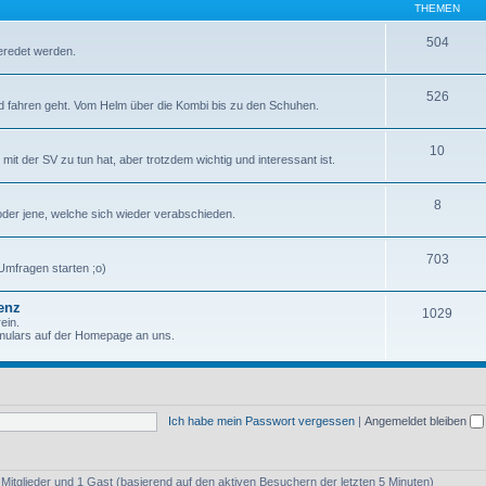
THEMEN
504
eredet werden.
526
 fahren geht. Vom Helm über die Kombi bis zu den Schuhen.
10
it der SV zu tun hat, aber trotzdem wichtig und interessant ist.
8
, oder jene, welche sich wieder verabschieden.
703
 Umfragen starten ;o)
senz
1029
ein.
rmulars auf der Homepage an uns.
Ich habe mein Passwort vergessen
|
Angemeldet bleiben
e Mitglieder und 1 Gast (basierend auf den aktiven Besuchern der letzten 5 Minuten)