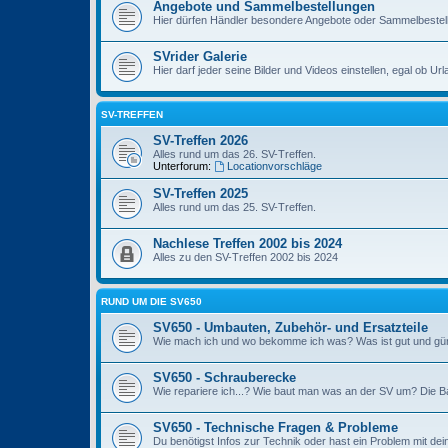
Angebote und Sammelbestellungen
Hier dürfen Händler besondere Angebote oder Sammelbestell
SVrider Galerie
Hier darf jeder seine Bilder und Videos einstellen, egal ob Ur
SV-TREFFEN
SV-Treffen 2026
Alles rund um das 26. SV-Treffen.
Unterforum:
Locationvorschläge
SV-Treffen 2025
Alles rund um das 25. SV-Treffen.
Nachlese Treffen 2002 bis 2024
Alles zu den SV-Treffen 2002 bis 2024
RUND UM DIE SV650
SV650 - Umbauten, Zubehör- und Ersatzteile
Wie mach ich und wo bekomme ich was? Was ist gut und gü
SV650 - Schrauberecke
Wie repariere ich...? Wie baut man was an der SV um? Die Ba
SV650 - Technische Fragen & Probleme
Du benötigst Infos zur Technik oder hast ein Problem mit de