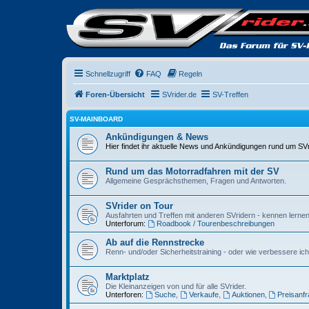
Schnellzugriff
FAQ
Regeln
Foren-Übersicht
SVrider.de
SV-Treffen
SV-MAINBOARD
Ankündigungen & News
Hier findet ihr aktuelle News und Ankündigungen rund um SVr
Rund um das Motorradfahren mit der SV
Allgemeine Gesprächsthemen, Fragen und Antworten.
SVrider on Tour
Ausfahrten und Treffen mit anderen SVridern - kennen lernen
Unterforum:
Roadbook / Tourenbeschreibungen
Ab auf die Rennstrecke
Renn- und/oder Sicherheitstraining - oder wie verbessere i
Marktplatz
Die Kleinanzeigen von und für alle SVrider.
Unterforen:
Suche
,
Verkaufe
,
Auktionen
,
Preisanf