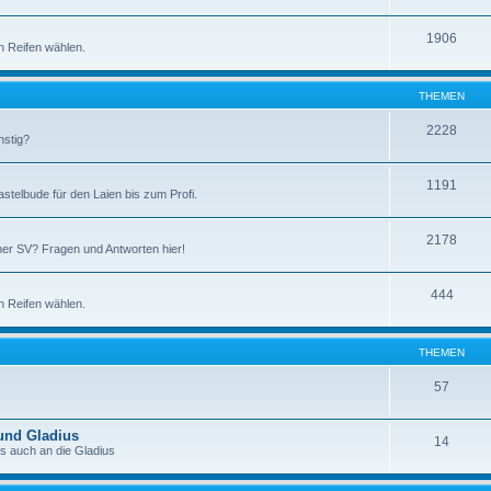
1906
n Reifen wählen.
THEMEN
2228
nstig?
1191
stelbude für den Laien bis zum Profi.
2178
iner SV? Fragen und Antworten hier!
444
n Reifen wählen.
THEMEN
57
und Gladius
14
s auch an die Gladius