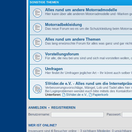
SONSTIGE THEMEN
Alles rund um andere Motorradmodelle
Hier kann über alle anderen Motorradmodelle und -Marken g
Motorradbekleidung
Das neue Forum wo es um die Schutzkleidung beim Motorrad
Alles rund um andere Themen
Das lang erwünschte Forum für alles was ganz und gar nicht m
Vorstellungsforum
Für alle, die neu bei uns sind und sich mal vorstellen wollen
Umfragen
Hier findet ihr Umfragen jeglicher Art – Ihr könnt auch selber
SVrider.de e.V. - Alles rund um die Internetprä
Verbesserungsvorschläge, Mängel, Lob und Tadel alles hier r
Bei Loginproblemen wendet euch bitte mittels des Kontaktfo
Unterforen:
SVrider.de e.V.
,
Papierkorb
ANMELDEN
•
REGISTRIEREN
Benutzername:
Passwort:
WER IST ONLINE?
Insgesamt sind
4
Besucher online :: 3 sichtbare Mitglieder, 0 unsichtbar