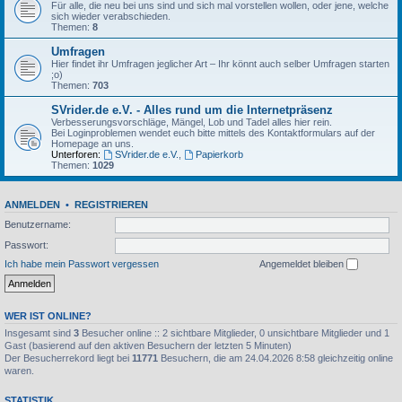
Für alle, die neu bei uns sind und sich mal vorstellen wollen, oder jene, welche
sich wieder verabschieden.
Themen:
8
Umfragen
Hier findet ihr Umfragen jeglicher Art – Ihr könnt auch selber Umfragen starten
;o)
Themen:
703
SVrider.de e.V. - Alles rund um die Internetpräsenz
Verbesserungsvorschläge, Mängel, Lob und Tadel alles hier rein.
Bei Loginproblemen wendet euch bitte mittels des Kontaktformulars auf der
Homepage an uns.
Unterforen:
SVrider.de e.V.
,
Papierkorb
Themen:
1029
ANMELDEN
•
REGISTRIEREN
Benutzername:
Passwort:
Ich habe mein Passwort vergessen
Angemeldet bleiben
WER IST ONLINE?
Insgesamt sind
3
Besucher online :: 2 sichtbare Mitglieder, 0 unsichtbare Mitglieder und 1
Gast (basierend auf den aktiven Besuchern der letzten 5 Minuten)
Der Besucherrekord liegt bei
11771
Besuchern, die am 24.04.2026 8:58 gleichzeitig online
waren.
STATISTIK