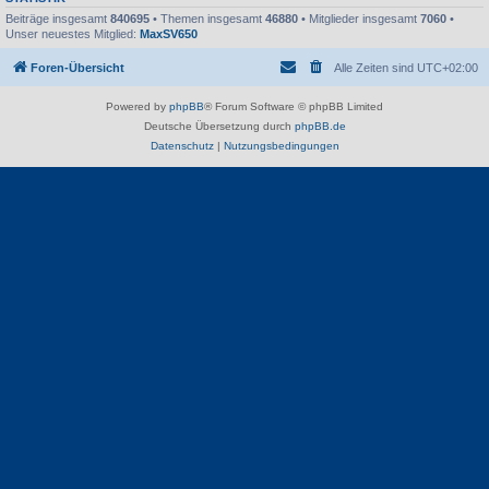
Beiträge insgesamt
840695
• Themen insgesamt
46880
• Mitglieder insgesamt
7060
•
Unser neuestes Mitglied:
MaxSV650
Foren-Übersicht
Alle Zeiten sind
UTC+02:00
Powered by
phpBB
® Forum Software © phpBB Limited
Deutsche Übersetzung durch
phpBB.de
Datenschutz
|
Nutzungsbedingungen