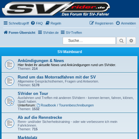
Schnellzugriff
FAQ
Regeln
Registrieren
Anmelden
Foren-Übersicht
SVrider.de
SV-Treffen
Suche
Er
SV-Mainboard
Ankündigungen & News
Hier findet ihr aktuelle News und Ankündigungen rund um SVrider.
Themen:
214
Rund um das Motorradfahren mit der SV
Allgemeine Gesprächsthemen, Fragen und Antworten.
Themen:
5178
SVrider on Tour
Ausfahrten und Treffen mit anderen SVridern - kennen lernen, fahren, klönen,
Spaß haben.
Unterforum:
Roadbook / Tourenbeschreibungen
Themen:
1532
Ab auf die Rennstrecke
Renn- und/oder Sicherheitstraining - oder wie verbessere ich mein
Fahrkönnen.
Themen:
715
Marktplatz