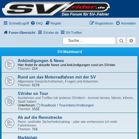
Schnellzugriff
FAQ
Regeln
Registrieren
Anmelden
Foren-Übersicht
SVrider.de
SV-Treffen
Suche
Er
SV-Mainboard
Ankündigungen & News
Hier findet ihr aktuelle News und Ankündigungen rund um SVrider.
Themen:
214
Rund um das Motorradfahren mit der SV
Allgemeine Gesprächsthemen, Fragen und Antworten.
Themen:
5178
SVrider on Tour
Ausfahrten und Treffen mit anderen SVridern - kennen lernen, fahren, klönen,
Spaß haben.
Unterforum:
Roadbook / Tourenbeschreibungen
Themen:
1532
Ab auf die Rennstrecke
Renn- und/oder Sicherheitstraining - oder wie verbessere ich mein
Fahrkönnen.
Themen:
715
Marktplatz