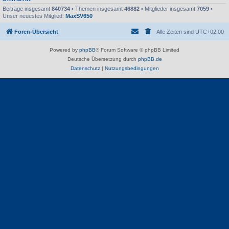
Beiträge insgesamt
840734
• Themen insgesamt
46882
• Mitglieder insgesamt
7059
•
Unser neuestes Mitglied:
MaxSV650
Foren-Übersicht
Alle Zeiten sind
UTC+02:00
Powered by
phpBB
® Forum Software © phpBB Limited
Deutsche Übersetzung durch
phpBB.de
Datenschutz
|
Nutzungsbedingungen