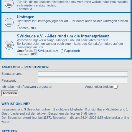
Für alle, die neu bei uns sind und sich mal vorstellen wollen, oder jene, welche
sich wieder verabschieden.
Themen:
8
Umfragen
Hier findet ihr Umfragen jeglicher Art – Ihr könnt auch selber Umfragen starten
;o)
Themen:
703
SVrider.de e.V. - Alles rund um die Internetpräsenz
Verbesserungsvorschläge, Mängel, Lob und Tadel alles hier rein.
Bei Loginproblemen wendet euch bitte mittels des Kontaktformulars auf der
Homepage an uns.
Unterforen:
SVrider.de e.V.
,
Papierkorb
Themen:
1030
ANMELDEN
•
REGISTRIEREN
Benutzername:
Passwort:
Ich habe mein Passwort vergessen
Angemeldet bleiben
WER IST ONLINE?
Insgesamt sind
3
Besucher online :: 2 sichtbare Mitglieder, 0 unsichtbare Mitglieder und 1
Gast (basierend auf den aktiven Besuchern der letzten 5 Minuten)
Der Besucherrekord liegt bei
11771
Besuchern, die am 24.04.2026 8:58 gleichzeitig online
waren.
STATISTIK