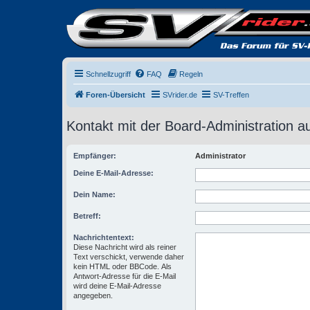
Schnellzugriff
FAQ
Regeln
Foren-Übersicht
SVrider.de
SV-Treffen
Kontakt mit der Board-Administration 
Empfänger:
Administrator
Deine E-Mail-Adresse:
Dein Name:
Betreff:
Nachrichtentext:
Diese Nachricht wird als reiner
Text verschickt, verwende daher
kein HTML oder BBCode. Als
Antwort-Adresse für die E-Mail
wird deine E-Mail-Adresse
angegeben.