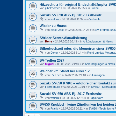
Hitzeschutz für original Endschalldämpfer SV6
von
jubelroemer
» 06.08.2026 15:25 » in
Suche
Suzuki SV 650 ABS Bj. 2017 Erstbesitz
von
waldru
» 06.08.2026 11:37 » in
Verkaufe
Wieder zu Hause
von
Black Jack
» 02.08.2026 14:23 » in
SV-Treffen 2026
SVrider Server-Aktualisierung
von
Rene
» 24.07.2026 10:43 » in
Ankündigungen & News
Silberhochzeit oder: die Memoiren einer SV65
von
Dieter
» 16.02.2026 6:14 » in
Rund um das Motorrad
SV-Treffen 2027
von
Miguel
» 03.08.2026 21:40 » in
Ankündigungen & News
Welcher km Stand bei eurer SV
von
SV Erich
» 14.02.2007 21:01 » in
Umfragen
Suzuki SV650 K7/K8 – erfolgreicher Kontakt zu
von
Fahrschüler
» 03.08.2026 19:01 » in
SV650 - Schrauber
Suzuki SV 650 ABS Bj. 2017 Erstbesitz
von
waldru
» 03.08.2026 12:24 » in
Papierkorb
SV650 Knubbel - keine Zündfunken bei beiden 
von
Frank
» 12.07.2026 20:11 » in
SV650 - Technische 