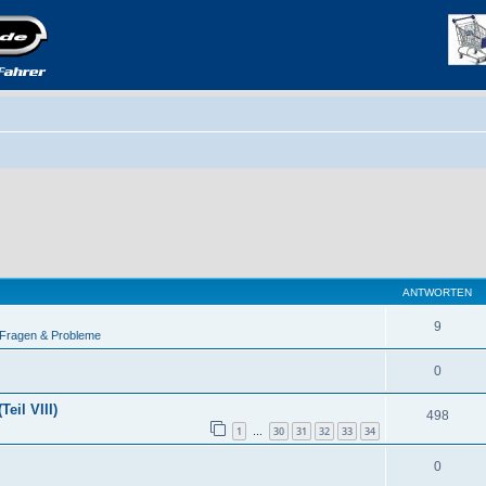
ANTWORTEN
9
 Fragen & Probleme
0
eil VIII)
498
1
30
31
32
33
34
…
0