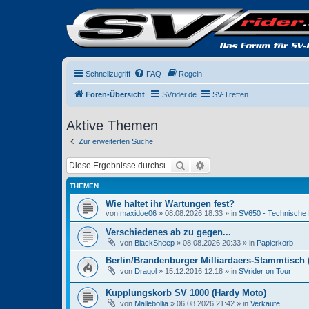
Schnellzugriff
FAQ
Regeln
Foren-Übersicht
SVrider.de
SV-Treffen
Aktive Themen
Zur erweiterten Suche
Suche
Erweiterte Suche
THEMEN
Wie haltet ihr Wartungen fest?
von
maxidoe06
» 08.08.2026 18:33 » in
SV650 - Technische
Verschiedenes ab zu gegen...
von
BlackSheep
» 08.08.2026 20:33 » in
Papierkorb
Berlin/Brandenburger Milliardaers-Stammtisch (T
von
Dragol
» 15.12.2016 12:18 » in
SVrider on Tour
Kupplungskorb SV 1000 (Hardy Moto)
von
Mallebollia
» 06.08.2026 21:42 » in
Verkaufe