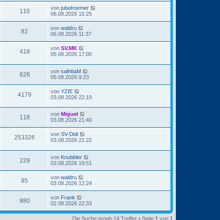
von
jubelroemer
110
06.08.2026 15:25
von
waldru
82
06.08.2026 11:37
von
SV.MK
418
05.08.2026 17:00
von
saihttaM
626
05.08.2026 9:23
von
YZIE
4179
03.08.2026 22:19
von
Miguel
118
03.08.2026 21:40
von
SV-Didi
253326
03.08.2026 21:22
von
Knubbler
228
03.08.2026 19:51
von
waldru
95
03.08.2026 12:24
von
Frank
880
02.08.2026 22:33
Die Suche ergab 14 Treffer • Seite
1
von
1