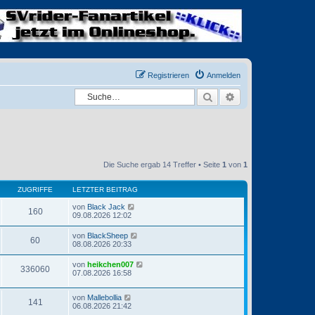
Registrieren
Anmelden
Suche
Erweiterte Suche
Die Suche ergab 14 Treffer • Seite
1
von
1
ZUGRIFFE
LETZTER BEITRAG
von
Black Jack
160
09.08.2026 12:02
von
BlackSheep
60
08.08.2026 20:33
von
heikchen007
336060
07.08.2026 16:58
von
Mallebollia
141
06.08.2026 21:42