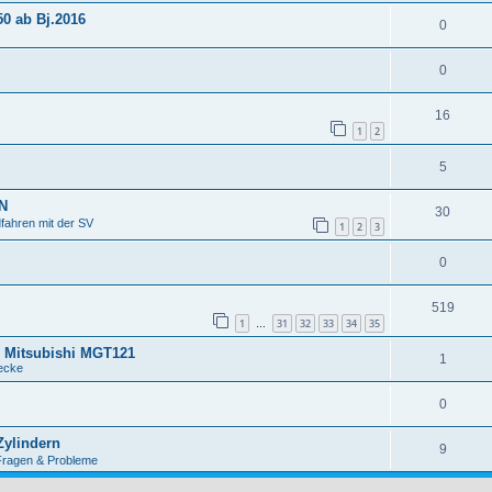
50 ab Bj.2016
0
0
16
1
2
5
0N
30
fahren mit der SV
1
2
3
0
519
1
31
32
33
34
35
…
r Mitsubishi MGT121
1
ecke
0
Zylindern
9
Fragen & Probleme