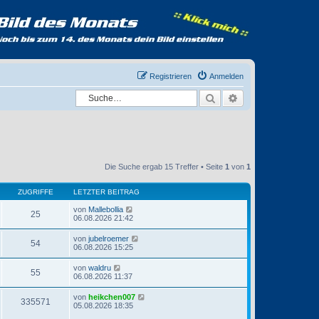
Registrieren
Anmelden
Suche
Erweiterte Suche
Die Suche ergab 15 Treffer • Seite
1
von
1
ZUGRIFFE
LETZTER BEITRAG
von
Mallebollia
25
06.08.2026 21:42
von
jubelroemer
54
06.08.2026 15:25
von
waldru
55
06.08.2026 11:37
von
heikchen007
335571
05.08.2026 18:35