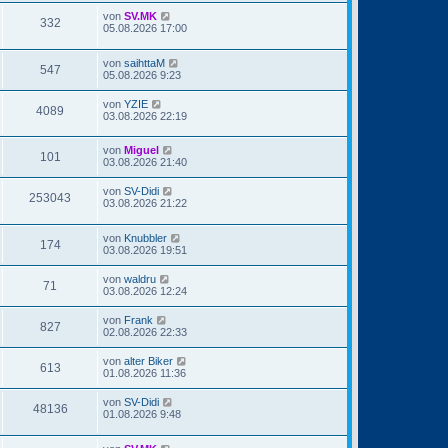
von
SV.MK
332
05.08.2026 17:00
von
saihttaM
547
05.08.2026 9:23
von
YZIE
4089
03.08.2026 22:19
von
Miguel
101
03.08.2026 21:40
von
SV-Didi
253043
03.08.2026 21:22
von
Knubbler
174
03.08.2026 19:51
von
waldru
71
03.08.2026 12:24
von
Frank
827
02.08.2026 22:33
von
alter Biker
613
01.08.2026 11:36
von
SV-Didi
48136
01.08.2026 9:48