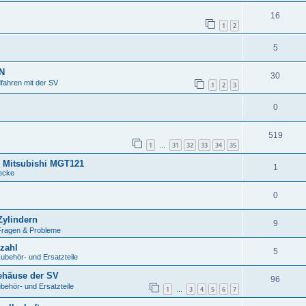
16
1
2
5
0N
30
fahren mit der SV
1
2
3
0
519
1
31
32
33
34
35
…
r Mitsubishi MGT121
1
ecke
0
Zylindern
9
Fragen & Probleme
zahl
5
behör- und Ersatzteile
ehäuse der SV
96
ehör- und Ersatzteile
1
3
4
5
6
7
…