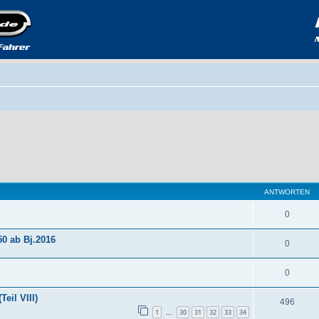
ANTWORTEN
0
50 ab Bj.2016
0
0
eil VIII)
496
1
30
31
32
33
34
…