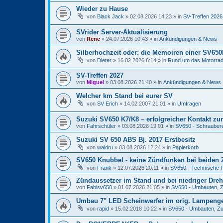
Wieder zu Hause
von
Black Jack
» 02.08.2026 14:23 » in
SV-Treffen 2026
SVrider Server-Aktualisierung
von
Rene
» 24.07.2026 10:43 » in
Ankündigungen & News
Silberhochzeit oder: die Memoiren einer SV65
von
Dieter
» 16.02.2026 6:14 » in
Rund um das Motorrad
SV-Treffen 2027
von
Miguel
» 03.08.2026 21:40 » in
Ankündigungen & News
Welcher km Stand bei eurer SV
von
SV Erich
» 14.02.2007 21:01 » in
Umfragen
Suzuki SV650 K7/K8 – erfolgreicher Kontakt zu
von
Fahrschüler
» 03.08.2026 19:01 » in
SV650 - Schrauber
Suzuki SV 650 ABS Bj. 2017 Erstbesitz
von
waldru
» 03.08.2026 12:24 » in
Papierkorb
SV650 Knubbel - keine Zündfunken bei beiden 
von
Frank
» 12.07.2026 20:11 » in
SV650 - Technische 
Zündaussetzer im Stand und bei niedriger Dreh
von
Fabisv650
» 01.07.2026 21:05 » in
SV650 - Umbauten, Zu
Umbau 7" LED Scheinwerfer im orig. Lampeng
von
rapid
» 15.02.2018 10:22 » in
SV650 - Umbauten, Zub