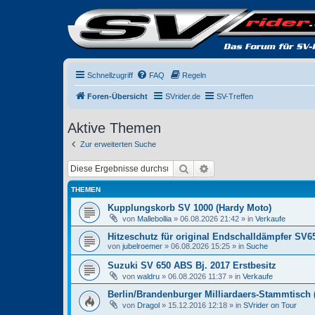
Schnellzugriff
FAQ
Regeln
Foren-Übersicht
SVrider.de
SV-Treffen
Aktive Themen
Zur erweiterten Suche
Suche
Erweiterte Suche
THEMEN
Kupplungskorb SV 1000 (Hardy Moto)
von
Mallebollia
» 06.08.2026 21:42 » in
Verkaufe
Hitzeschutz für original Endschalldämpfer SV6
von
jubelroemer
» 06.08.2026 15:25 » in
Suche
Suzuki SV 650 ABS Bj. 2017 Erstbesitz
von
waldru
» 06.08.2026 11:37 » in
Verkaufe
Berlin/Brandenburger Milliardaers-Stammtisch (T
von
Dragol
» 15.12.2016 12:18 » in
SVrider on Tour