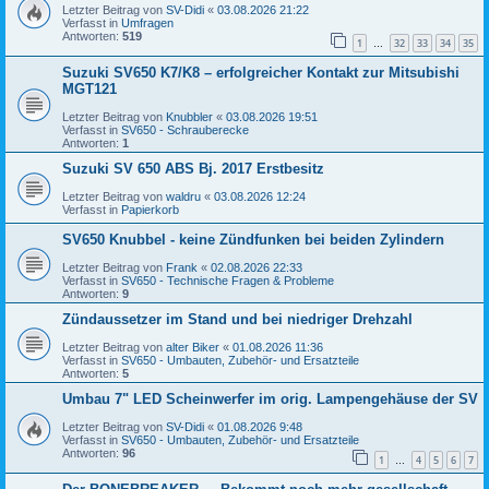
Letzter Beitrag von
SV-Didi
«
03.08.2026 21:22
Verfasst in
Umfragen
Antworten:
519
1
32
33
34
35
…
Suzuki SV650 K7/K8 – erfolgreicher Kontakt zur Mitsubishi
MGT121
Letzter Beitrag von
Knubbler
«
03.08.2026 19:51
Verfasst in
SV650 - Schrauberecke
Antworten:
1
Suzuki SV 650 ABS Bj. 2017 Erstbesitz
Letzter Beitrag von
waldru
«
03.08.2026 12:24
Verfasst in
Papierkorb
SV650 Knubbel - keine Zündfunken bei beiden Zylindern
Letzter Beitrag von
Frank
«
02.08.2026 22:33
Verfasst in
SV650 - Technische Fragen & Probleme
Antworten:
9
Zündaussetzer im Stand und bei niedriger Drehzahl
Letzter Beitrag von
alter Biker
«
01.08.2026 11:36
Verfasst in
SV650 - Umbauten, Zubehör- und Ersatzteile
Antworten:
5
Umbau 7" LED Scheinwerfer im orig. Lampengehäuse der SV
Letzter Beitrag von
SV-Didi
«
01.08.2026 9:48
Verfasst in
SV650 - Umbauten, Zubehör- und Ersatzteile
Antworten:
96
1
4
5
6
7
…