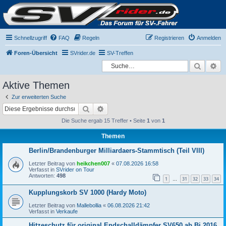
Schnellzugriff
FAQ
Regeln
Registrieren
Anmelden
Foren-Übersicht
SVrider.de
SV-Treffen
Suche
Er
Aktive Themen
Zur erweiterten Suche
Suche
Erweiterte Suche
Die Suche ergab 15 Treffer • Seite
1
von
1
Themen
Berlin/Brandenburger Milliardaers-Stammtisch (Teil VIII)
Letzter Beitrag von
heikchen007
«
07.08.2026 16:58
Verfasst in
SVrider on Tour
Antworten:
498
1
31
32
33
34
…
Kupplungskorb SV 1000 (Hardy Moto)
Letzter Beitrag von
Mallebollia
«
06.08.2026 21:42
Verfasst in
Verkaufe
Hitzeschutz für original Endschalldämpfer SV650 ab Bj.2016