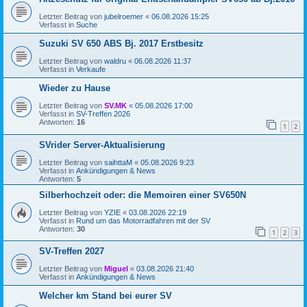
Letzter Beitrag von
jubelroemer
«
06.08.2026 15:25
Verfasst in
Suche
Suzuki SV 650 ABS Bj. 2017 Erstbesitz
Letzter Beitrag von
waldru
«
06.08.2026 11:37
Verfasst in
Verkaufe
Wieder zu Hause
Letzter Beitrag von
SV.MK
«
05.08.2026 17:00
Verfasst in
SV-Treffen 2026
Antworten:
16
1
2
SVrider Server-Aktualisierung
Letzter Beitrag von
saihttaM
«
05.08.2026 9:23
Verfasst in
Ankündigungen & News
Antworten:
5
Silberhochzeit oder: die Memoiren einer SV650N
Letzter Beitrag von
YZIE
«
03.08.2026 22:19
Verfasst in
Rund um das Motorradfahren mit der SV
Antworten:
30
1
2
3
SV-Treffen 2027
Letzter Beitrag von
Miguel
«
03.08.2026 21:40
Verfasst in
Ankündigungen & News
Welcher km Stand bei eurer SV