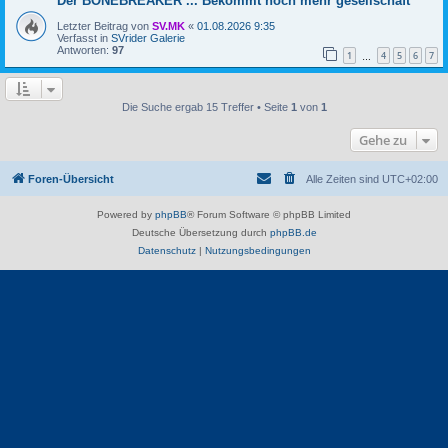
Der BONEBREAKER ... Bekommt noch mehr gesellschaft
Letzter Beitrag von
SV.MK
«
01.08.2026 9:35
Verfasst in
SVrider Galerie
Antworten:
97
1
4
5
6
7
…
Die Suche ergab 15 Treffer • Seite
1
von
1
Gehe zu
Foren-Übersicht
Alle Zeiten sind
UTC+02:00
Powered by
phpBB
® Forum Software © phpBB Limited
Deutsche Übersetzung durch
phpBB.de
Datenschutz
|
Nutzungsbedingungen