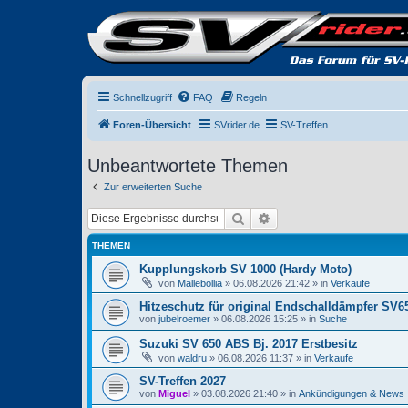
Schnellzugriff
FAQ
Regeln
Foren-Übersicht
SVrider.de
SV-Treffen
Unbeantwortete Themen
Zur erweiterten Suche
Suche
Erweiterte Suche
THEMEN
Kupplungskorb SV 1000 (Hardy Moto)
von
Mallebollia
» 06.08.2026 21:42 » in
Verkaufe
Hitzeschutz für original Endschalldämpfer SV6
von
jubelroemer
» 06.08.2026 15:25 » in
Suche
Suzuki SV 650 ABS Bj. 2017 Erstbesitz
von
waldru
» 06.08.2026 11:37 » in
Verkaufe
SV-Treffen 2027
von
Miguel
» 03.08.2026 21:40 » in
Ankündigungen & News