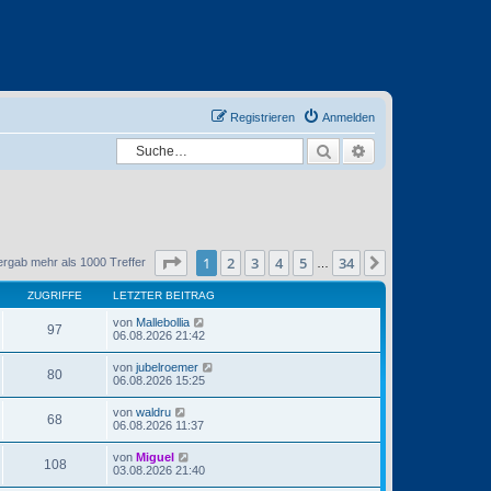
Registrieren
Anmelden
Suche
Erweiterte Suche
Seite
1
von
34
1
2
3
4
5
34
Nächste
ergab mehr als 1000 Treffer
…
ZUGRIFFE
LETZTER BEITRAG
von
Mallebollia
97
06.08.2026 21:42
von
jubelroemer
80
06.08.2026 15:25
von
waldru
68
06.08.2026 11:37
von
Miguel
108
03.08.2026 21:40