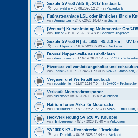
Suzuki SV 650 ABS Bj. 2017 Erstbesitz
von
waldru
» 03.08.2026 12:24 » in
Papierkorb
Fußrastenanlage LSL oder ähnliches für die K
von
Dermainzer
» 24.07.2026 10:48 » in
Suche
[Verkauft] Kurventraining Motomonster Groß-Döl
von
HolKor
» 19.07.2026 18:04 » in
Beendete Angebote
Suzuki SV 650 N | BJ 1999 | 49.319 km | TÜV bis
von
El-pusta
» 18.07.2026 22:03 » in
Verkaufe
Drosselklappenwelle neu abdichten
von
klausmuench
» 17.07.2026 21:34 » in
SV650 - Schraube
Fivestars vollverkleidungshalter und schrauben
von
Fabisv650
» 14.07.2026 11:03 » in
SV650 - Umbauten, Zu
Vergaser und Werkstatthandbuch
von
audofriemler
» 11.07.2026 7:04 » in
SV650 - Technische
Verkaufe Motorradtransporter
von
bikerbob
» 08.07.2026 10:15 » in
Auktionen
Natrium-Ionen-Akku für Motorräder
von
Trobiker64
» 07.07.2026 21:34 » in
SV650 - Umbauten, Z
Heckverkleidung SV 650 AV Knubbel
von
Himbeergeist
» 07.07.2026 13:40 » in
Auktionen
SV1000S K3 - Rennstrecke / Trackbike
von
Dronidla
» 06.07.2026 22:04 » in
Verkaufe