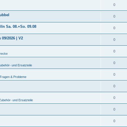
0
nubbel
0
ln Sa. 08.+So. 09.08
0
 09/2026 | V2
0
0
recke
0
behör- und Ersatzteile
0
 Fragen & Probleme
0
0
ubehör- und Ersatzteile
0
0