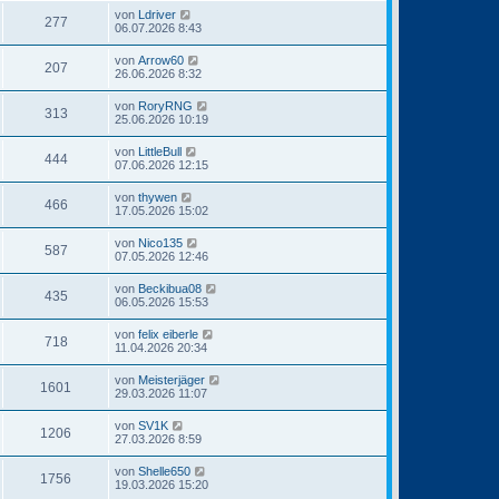
von
Ldriver
277
06.07.2026 8:43
von
Arrow60
207
26.06.2026 8:32
von
RoryRNG
313
25.06.2026 10:19
von
LittleBull
444
07.06.2026 12:15
von
thywen
466
17.05.2026 15:02
von
Nico135
587
07.05.2026 12:46
von
Beckibua08
435
06.05.2026 15:53
von
felix eiberle
718
11.04.2026 20:34
von
Meisterjäger
1601
29.03.2026 11:07
von
SV1K
1206
27.03.2026 8:59
von
Shelle650
1756
19.03.2026 15:20