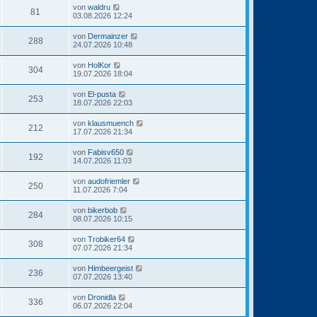
von
waldru
81
03.08.2026 12:24
von
Dermainzer
288
24.07.2026 10:48
von
HolKor
304
19.07.2026 18:04
von
El-pusta
253
18.07.2026 22:03
von
klausmuench
212
17.07.2026 21:34
von
Fabisv650
192
14.07.2026 11:03
von
audofriemler
250
11.07.2026 7:04
von
bikerbob
284
08.07.2026 10:15
von
Trobiker64
308
07.07.2026 21:34
von
Himbeergeist
236
07.07.2026 13:40
von
Dronidla
336
06.07.2026 22:04