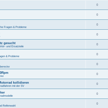
0
0
0
che Fragen & Probleme
g
0
e
atz gesucht
0
ör- und Ersatzteile
0
agen & Probleme
0
uberecke
000Rpm
0
cke
otorrad kollidieren
0
adfahren mit der SV
ker
0
rradmodelle
0
d Reifenwahl