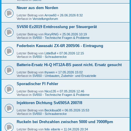
Neuer aus dem Norden
Letzter Beitrag von
Arrow60
«
26.06.2026 8:32
Verfasst in
Vorstellungsforum
SV650 Ez2019 Entdrosslung per Steuergerät
Letzter Beitrag von
RoryRNG
«
25.06.2026 10:19
Verfasst in
SV650 - Technische Fragen & Probleme
Federbein Kawasaki ZX-6R 2005/06 - Eintragung
Letzter Beitrag von
LittleBull
«
07.06.2026 12:15
Verfasst in
SV650 - Schrauberecke
Batterie-Ersatz Hi-Q HT12A-BS passt nicht. Ersatz gesucht
Letzter Beitrag von
thywen
«
17.05.2026 15:02
Verfasst in
SV650 - Umbauten, Zubehör- und Ersatzteile
Sporadischer FI Fehler
Letzter Beitrag von
Nico135
«
07.05.2026 12:46
Verfasst in
SV650 - Technische Fragen & Probleme
Injektoren Dichtung Sv650SA 2007/8
Letzter Beitrag von
Beckibua08
«
06.05.2026 15:53
Verfasst in
SV650 - Schrauberecke
Ruckeln bei Drehzahlen zwischen 5000 und 7000Rpm
Letzter Beitrag von
felix eiberle
«
11.04.2026 20:34