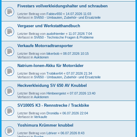
Fivestars vollverkleidungshalter und schrauben
Letzter Beitrag von
Fabisv650
«
14.07.2026 11:03
Verfasst in
SV650 - Umbauten, Zubehör- und Ersatzteile
Vergaser und Werkstatthandbuch
Letzter Beitrag von
audofriemler
«
11.07.2026 7:04
Verfasst in
SV650 - Technische Fragen & Probleme
Verkaufe Motorradtransporter
Letzter Beitrag von
bikerbob
«
08.07.2026 10:15
Verfasst in
Auktionen
Natrium-Ionen-Akku für Motorräder
Letzter Beitrag von
Trobiker64
«
07.07.2026 21:34
Verfasst in
SV650 - Umbauten, Zubehör- und Ersatzteile
Heckverkleidung SV 650 AV Knubbel
Letzter Beitrag von
Himbeergeist
«
07.07.2026 13:40
Verfasst in
Auktionen
SV1000S K3 - Rennstrecke / Trackbike
Letzter Beitrag von
Dronidla
«
06.07.2026 22:04
Verfasst in
Verkaufe
Yoshimura Krümmer knubbel
Letzter Beitrag von
Ldriver
«
06.07.2026 8:43
Verfasst in
Suche