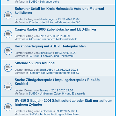
Verfasst in
SV650 - Schrauberecke
Schwerer Unfall im Kreis Helmstedt: Auto und Motorrad
kollidieren
Letzter Beitrag von
Meisterjäger
«
29.03.2026 11:07
Verfasst in
Rund um das Motorradfahren mit der SV
Cagiva Raptor 1000 Zubehörtacho und LED-Blinker
Letzter Beitrag von
SV1K
«
27.03.2026 8:59
Verfasst in
Alles rund um andere Motorradmodelle
Heckhöherlegung mit ABE o. Teilegutachten
Letzter Beitrag von
Shelle650
«
19.03.2026 15:20
Verfasst in
SV1000 - Fahrwerk und Reifenwahl
Siffende SV650s Knubbel
Letzter Beitrag von
SuziSV650
«
18.03.2026 10:08
Verfasst in
Rund um das Motorradfahren mit der SV
Suche Zündgeberspule / Impulsgeberspule / Pick-Up
Knubbel
Letzter Beitrag von
Stoney
«
28.12.2025 17:56
Verfasst in
SV650 - Umbauten, Zubehör- und Ersatzteile
SV 650 S Baujahr 2004 Säuft sofort ab oder läuft nur auf dem
hinteren Zylinder
Letzter Beitrag von
Schloenne
«
03.12.2025 18:11
Verfasst in
SV650 - Technische Fragen & Probleme