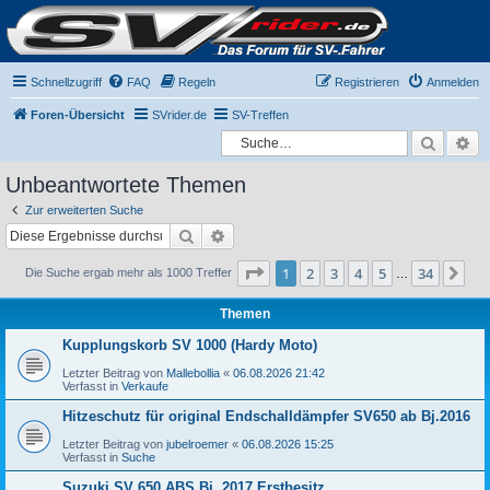
Schnellzugriff
FAQ
Regeln
Registrieren
Anmelden
Foren-Übersicht
SVrider.de
SV-Treffen
Suche
Er
Unbeantwortete Themen
Zur erweiterten Suche
Suche
Erweiterte Suche
Seite
1
von
34
1
2
3
4
5
34
Nä
Die Suche ergab mehr als 1000 Treffer
…
Themen
Kupplungskorb SV 1000 (Hardy Moto)
Letzter Beitrag von
Mallebollia
«
06.08.2026 21:42
Verfasst in
Verkaufe
Hitzeschutz für original Endschalldämpfer SV650 ab Bj.2016
Letzter Beitrag von
jubelroemer
«
06.08.2026 15:25
Verfasst in
Suche
Suzuki SV 650 ABS Bj. 2017 Erstbesitz