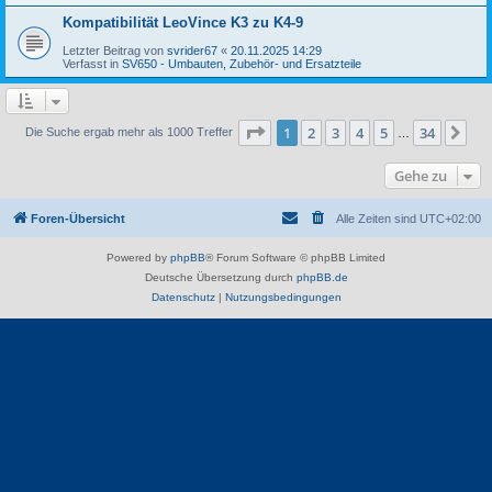
Kompatibilität LeoVince K3 zu K4-9
Letzter Beitrag von
svrider67
«
20.11.2025 14:29
Verfasst in
SV650 - Umbauten, Zubehör- und Ersatzteile
Seite
1
von
34
1
2
3
4
5
34
Nä
Die Suche ergab mehr als 1000 Treffer
…
Gehe zu
Foren-Übersicht
Alle Zeiten sind
UTC+02:00
Powered by
phpBB
® Forum Software © phpBB Limited
Deutsche Übersetzung durch
phpBB.de
Datenschutz
|
Nutzungsbedingungen