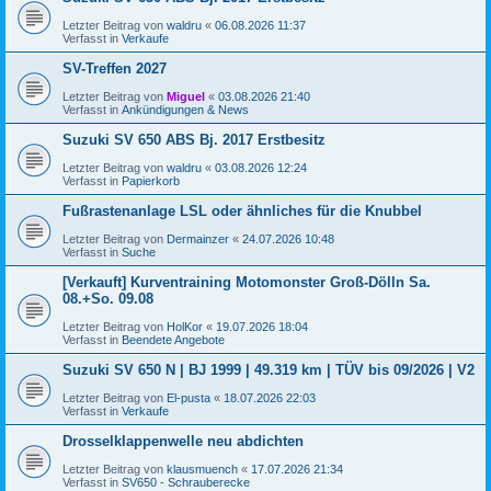
Letzter Beitrag von
waldru
«
06.08.2026 11:37
Verfasst in
Verkaufe
SV-Treffen 2027
Letzter Beitrag von
Miguel
«
03.08.2026 21:40
Verfasst in
Ankündigungen & News
Suzuki SV 650 ABS Bj. 2017 Erstbesitz
Letzter Beitrag von
waldru
«
03.08.2026 12:24
Verfasst in
Papierkorb
Fußrastenanlage LSL oder ähnliches für die Knubbel
Letzter Beitrag von
Dermainzer
«
24.07.2026 10:48
Verfasst in
Suche
[Verkauft] Kurventraining Motomonster Groß-Dölln Sa.
08.+So. 09.08
Letzter Beitrag von
HolKor
«
19.07.2026 18:04
Verfasst in
Beendete Angebote
Suzuki SV 650 N | BJ 1999 | 49.319 km | TÜV bis 09/2026 | V2
Letzter Beitrag von
El-pusta
«
18.07.2026 22:03
Verfasst in
Verkaufe
Drosselklappenwelle neu abdichten
Letzter Beitrag von
klausmuench
«
17.07.2026 21:34
Verfasst in
SV650 - Schrauberecke