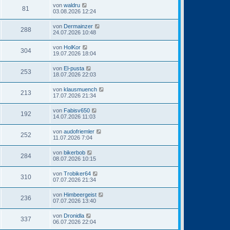
von
waldru
81
03.08.2026 12:24
von
Dermainzer
288
24.07.2026 10:48
von
HolKor
304
19.07.2026 18:04
von
El-pusta
253
18.07.2026 22:03
von
klausmuench
213
17.07.2026 21:34
von
Fabisv650
192
14.07.2026 11:03
von
audofriemler
252
11.07.2026 7:04
von
bikerbob
284
08.07.2026 10:15
von
Trobiker64
310
07.07.2026 21:34
von
Himbeergeist
236
07.07.2026 13:40
von
Dronidla
337
06.07.2026 22:04