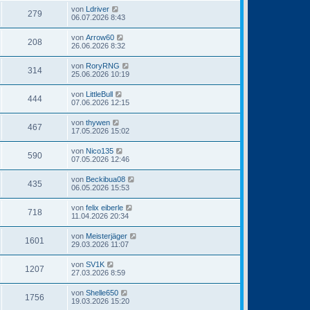
von
Ldriver
279
06.07.2026 8:43
von
Arrow60
208
26.06.2026 8:32
von
RoryRNG
314
25.06.2026 10:19
von
LittleBull
444
07.06.2026 12:15
von
thywen
467
17.05.2026 15:02
von
Nico135
590
07.05.2026 12:46
von
Beckibua08
435
06.05.2026 15:53
von
felix eiberle
718
11.04.2026 20:34
von
Meisterjäger
1601
29.03.2026 11:07
von
SV1K
1207
27.03.2026 8:59
von
Shelle650
1756
19.03.2026 15:20