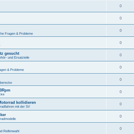
0
0
0
che Fragen & Probleme
g
0
e
atz gesucht
0
ör- und Ersatzteile
0
agen & Probleme
0
uberecke
000Rpm
0
cke
otorrad kollidieren
0
adfahren mit der SV
ker
0
rradmodelle
0
d Reifenwahl