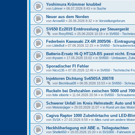
Yoshimura Krümmer knubbel
von
Ldriver
» 06.07.2026 8:43 » in
Suche
Neuer aus dem Norden
von
Arrow60
» 26.06.2026 8:32 » in
Vorstellungsforum
SV650 Ez2019 Entdrosslung per Steuergerät
von
RoryRNG
» 25.06.2026 10:19 » in
SV650 - Technis
Federbein Kawasaki ZX-6R 2005/06 - Eintragun
von
LittleBull
» 07.06.2026 12:15 » in
SV650 - Schraubereck
Batterie-Ersatz Hi-Q HT12A-BS passt nicht. Ers
von
thywen
» 17.05.2026 15:02 » in
SV650 - Umbauten, Zubeh
Sporadischer FI Fehler
von
Nico135
» 07.05.2026 12:46 » in
SV650 - Technische Fr
Injektoren Dichtung Sv650SA 2007/8
von
Beckibua08
» 06.05.2026 15:53 » in
SV650 - Schra
Ruckeln bei Drehzahlen zwischen 5000 und 7
von
felix eiberle
» 11.04.2026 20:34 » in
SV650 - Schraubere
Schwerer Unfall im Kreis Helmstedt: Auto und M
von
Meisterjäger
» 29.03.2026 11:07 » in
Rund um das Motorr
Cagiva Raptor 1000 Zubehörtacho und LED-Blin
von
SV1K
» 27.03.2026 8:59 » in
Alles rund um andere Moto
Heckhöherlegung mit ABE o. Teilegutachten
von
Shelle650
» 19.03.2026 15:20 » in
SV1000 - Fahrwerk un