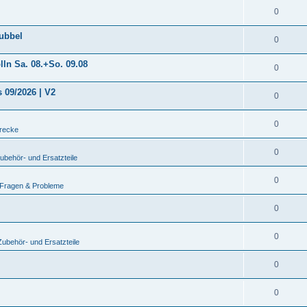
0
nubbel
0
ln Sa. 08.+So. 09.08
0
 09/2026 | V2
0
0
recke
0
behör- und Ersatzteile
0
 Fragen & Probleme
0
0
ubehör- und Ersatzteile
0
0