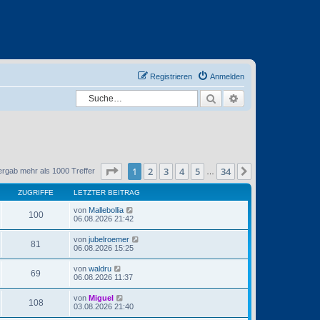
Registrieren
Anmelden
Suche
Erweiterte Suche
Seite
1
von
34
1
2
3
4
5
34
Nächste
ergab mehr als 1000 Treffer
…
ZUGRIFFE
LETZTER BEITRAG
von
Mallebollia
100
06.08.2026 21:42
von
jubelroemer
81
06.08.2026 15:25
von
waldru
69
06.08.2026 11:37
von
Miguel
108
03.08.2026 21:40