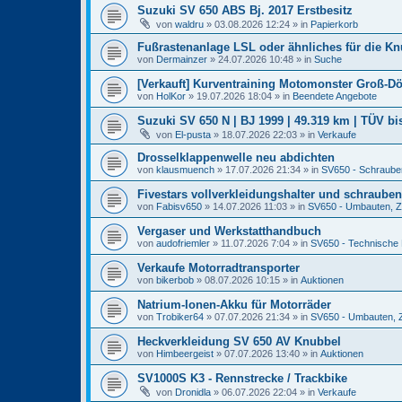
Suzuki SV 650 ABS Bj. 2017 Erstbesitz
von
waldru
» 03.08.2026 12:24 » in
Papierkorb
Fußrastenanlage LSL oder ähnliches für die K
von
Dermainzer
» 24.07.2026 10:48 » in
Suche
[Verkauft] Kurventraining Motomonster Groß-Döl
von
HolKor
» 19.07.2026 18:04 » in
Beendete Angebote
Suzuki SV 650 N | BJ 1999 | 49.319 km | TÜV bis
von
El-pusta
» 18.07.2026 22:03 » in
Verkaufe
Drosselklappenwelle neu abdichten
von
klausmuench
» 17.07.2026 21:34 » in
SV650 - Schraube
Fivestars vollverkleidungshalter und schrauben
von
Fabisv650
» 14.07.2026 11:03 » in
SV650 - Umbauten, Zu
Vergaser und Werkstatthandbuch
von
audofriemler
» 11.07.2026 7:04 » in
SV650 - Technische
Verkaufe Motorradtransporter
von
bikerbob
» 08.07.2026 10:15 » in
Auktionen
Natrium-Ionen-Akku für Motorräder
von
Trobiker64
» 07.07.2026 21:34 » in
SV650 - Umbauten, Z
Heckverkleidung SV 650 AV Knubbel
von
Himbeergeist
» 07.07.2026 13:40 » in
Auktionen
SV1000S K3 - Rennstrecke / Trackbike
von
Dronidla
» 06.07.2026 22:04 » in
Verkaufe