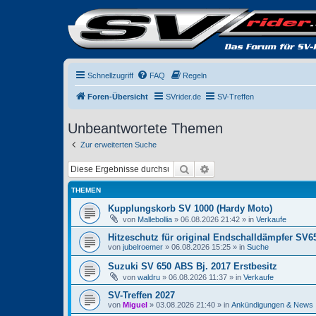
Schnellzugriff
FAQ
Regeln
Foren-Übersicht
SVrider.de
SV-Treffen
Unbeantwortete Themen
Zur erweiterten Suche
Suche
Erweiterte Suche
THEMEN
Kupplungskorb SV 1000 (Hardy Moto)
von
Mallebollia
» 06.08.2026 21:42 » in
Verkaufe
Hitzeschutz für original Endschalldämpfer SV6
von
jubelroemer
» 06.08.2026 15:25 » in
Suche
Suzuki SV 650 ABS Bj. 2017 Erstbesitz
von
waldru
» 06.08.2026 11:37 » in
Verkaufe
SV-Treffen 2027
von
Miguel
» 03.08.2026 21:40 » in
Ankündigungen & News