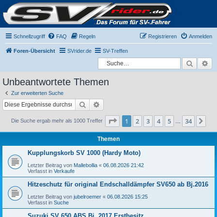
Schnellzugriff
FAQ
Regeln
Registrieren
Anmelden
Foren-Übersicht
SVrider.de
SV-Treffen
Suche
Er
Unbeantwortete Themen
Zur erweiterten Suche
Suche
Erweiterte Suche
Seite
1
von
34
1
2
3
4
5
34
Nä
Die Suche ergab mehr als 1000 Treffer
…
Themen
Kupplungskorb SV 1000 (Hardy Moto)
Letzter Beitrag von
Mallebollia
«
06.08.2026 21:42
Verfasst in
Verkaufe
Hitzeschutz für original Endschalldämpfer SV650 ab Bj.2016
Letzter Beitrag von
jubelroemer
«
06.08.2026 15:25
Verfasst in
Suche
Suzuki SV 650 ABS Bj. 2017 Erstbesitz