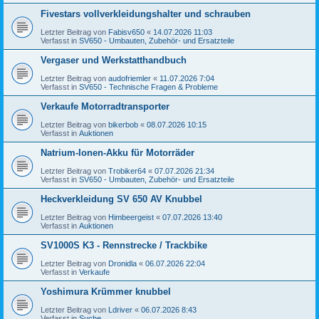
Fivestars vollverkleidungshalter und schrauben
Letzter Beitrag von
Fabisv650
«
14.07.2026 11:03
Verfasst in
SV650 - Umbauten, Zubehör- und Ersatzteile
Vergaser und Werkstatthandbuch
Letzter Beitrag von
audofriemler
«
11.07.2026 7:04
Verfasst in
SV650 - Technische Fragen & Probleme
Verkaufe Motorradtransporter
Letzter Beitrag von
bikerbob
«
08.07.2026 10:15
Verfasst in
Auktionen
Natrium-Ionen-Akku für Motorräder
Letzter Beitrag von
Trobiker64
«
07.07.2026 21:34
Verfasst in
SV650 - Umbauten, Zubehör- und Ersatzteile
Heckverkleidung SV 650 AV Knubbel
Letzter Beitrag von
Himbeergeist
«
07.07.2026 13:40
Verfasst in
Auktionen
SV1000S K3 - Rennstrecke / Trackbike
Letzter Beitrag von
Dronidla
«
06.07.2026 22:04
Verfasst in
Verkaufe
Yoshimura Krümmer knubbel
Letzter Beitrag von
Ldriver
«
06.07.2026 8:43
Verfasst in
Suche