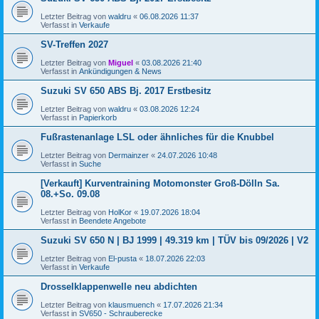
Letzter Beitrag von
waldru
«
06.08.2026 11:37
Verfasst in
Verkaufe
SV-Treffen 2027
Letzter Beitrag von
Miguel
«
03.08.2026 21:40
Verfasst in
Ankündigungen & News
Suzuki SV 650 ABS Bj. 2017 Erstbesitz
Letzter Beitrag von
waldru
«
03.08.2026 12:24
Verfasst in
Papierkorb
Fußrastenanlage LSL oder ähnliches für die Knubbel
Letzter Beitrag von
Dermainzer
«
24.07.2026 10:48
Verfasst in
Suche
[Verkauft] Kurventraining Motomonster Groß-Dölln Sa.
08.+So. 09.08
Letzter Beitrag von
HolKor
«
19.07.2026 18:04
Verfasst in
Beendete Angebote
Suzuki SV 650 N | BJ 1999 | 49.319 km | TÜV bis 09/2026 | V2
Letzter Beitrag von
El-pusta
«
18.07.2026 22:03
Verfasst in
Verkaufe
Drosselklappenwelle neu abdichten
Letzter Beitrag von
klausmuench
«
17.07.2026 21:34
Verfasst in
SV650 - Schrauberecke