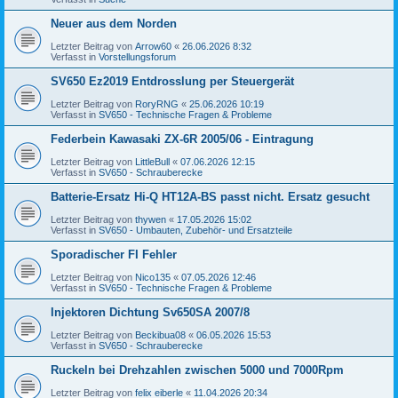
Neuer aus dem Norden
Letzter Beitrag von
Arrow60
«
26.06.2026 8:32
Verfasst in
Vorstellungsforum
SV650 Ez2019 Entdrosslung per Steuergerät
Letzter Beitrag von
RoryRNG
«
25.06.2026 10:19
Verfasst in
SV650 - Technische Fragen & Probleme
Federbein Kawasaki ZX-6R 2005/06 - Eintragung
Letzter Beitrag von
LittleBull
«
07.06.2026 12:15
Verfasst in
SV650 - Schrauberecke
Batterie-Ersatz Hi-Q HT12A-BS passt nicht. Ersatz gesucht
Letzter Beitrag von
thywen
«
17.05.2026 15:02
Verfasst in
SV650 - Umbauten, Zubehör- und Ersatzteile
Sporadischer FI Fehler
Letzter Beitrag von
Nico135
«
07.05.2026 12:46
Verfasst in
SV650 - Technische Fragen & Probleme
Injektoren Dichtung Sv650SA 2007/8
Letzter Beitrag von
Beckibua08
«
06.05.2026 15:53
Verfasst in
SV650 - Schrauberecke
Ruckeln bei Drehzahlen zwischen 5000 und 7000Rpm
Letzter Beitrag von
felix eiberle
«
11.04.2026 20:34