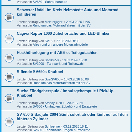
Verfasst in
SV650 - Schrauberecke
Schwerer Unfall im Kreis Helmstedt: Auto und Motorrad
kollidieren
Letzter Beitrag von
Meisterjäger
«
29.03.2026 11:07
Verfasst in
Rund um das Motorradfahren mit der SV
Cagiva Raptor 1000 Zubehörtacho und LED-Blinker
Letzter Beitrag von
SV1K
«
27.03.2026 8:59
Verfasst in
Alles rund um andere Motorradmodelle
Heckhöherlegung mit ABE o. Teilegutachten
Letzter Beitrag von
Shelle650
«
19.03.2026 15:20
Verfasst in
SV1000 - Fahrwerk und Reifenwahl
Siffende SV650s Knubbel
Letzter Beitrag von
SuziSV650
«
18.03.2026 10:08
Verfasst in
Rund um das Motorradfahren mit der SV
Suche Zündgeberspule / Impulsgeberspule / Pick-Up
Knubbel
Letzter Beitrag von
Stoney
«
28.12.2025 17:56
Verfasst in
SV650 - Umbauten, Zubehör- und Ersatzteile
SV 650 S Baujahr 2004 Säuft sofort ab oder läuft nur auf dem
hinteren Zylinder
Letzter Beitrag von
Schloenne
«
03.12.2025 18:11
Verfasst in
SV650 - Technische Fragen & Probleme