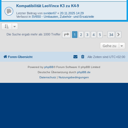
Kompatibilität LeoVince K3 zu K4-9
Letzter Beitrag von
svrider67
«
20.11.2025 14:29
Verfasst in
SV650 - Umbauten, Zubehör- und Ersatzteile
Seite
1
von
34
1
2
3
4
5
34
Nä
Die Suche ergab mehr als 1000 Treffer
…
Gehe zu
Foren-Übersicht
Alle Zeiten sind
UTC+02:00
Powered by
phpBB
® Forum Software © phpBB Limited
Deutsche Übersetzung durch
phpBB.de
Datenschutz
|
Nutzungsbedingungen