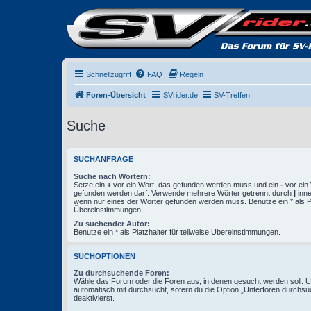
Schnellzugriff
FAQ
Regeln
Foren-Übersicht
SVrider.de
SV-Treffen
Suche
SUCHANFRAGE
Suche nach Wörtern:
Setze ein
+
vor ein Wort, das gefunden werden muss und ein
-
vor ein 
gefunden werden darf. Verwende mehrere Wörter getrennt durch
|
inne
wenn nur eines der Wörter gefunden werden muss. Benutze ein * als Pla
Übereinstimmungen.
Zu suchender Autor:
Benutze ein * als Platzhalter für teilweise Übereinstimmungen.
SUCHOPTIONEN
Zu durchsuchende Foren:
Wähle das Forum oder die Foren aus, in denen gesucht werden soll. 
automatisch mit durchsucht, sofern du die Option „Unterforen durchsu
deaktivierst.