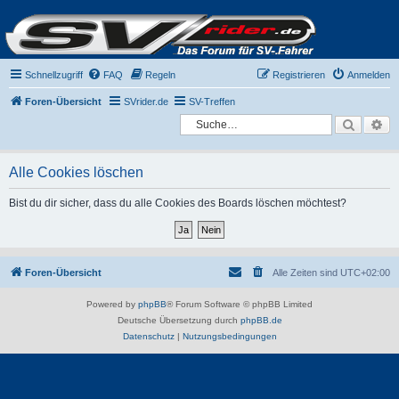
Schnellzugriff
FAQ
Regeln
Registrieren
Anmelden
Foren-Übersicht
SVrider.de
SV-Treffen
Suche
Er
Alle Cookies löschen
Bist du dir sicher, dass du alle Cookies des Boards löschen möchtest?
Foren-Übersicht
Alle Zeiten sind
UTC+02:00
Powered by
phpBB
® Forum Software © phpBB Limited
Deutsche Übersetzung durch
phpBB.de
Datenschutz
|
Nutzungsbedingungen