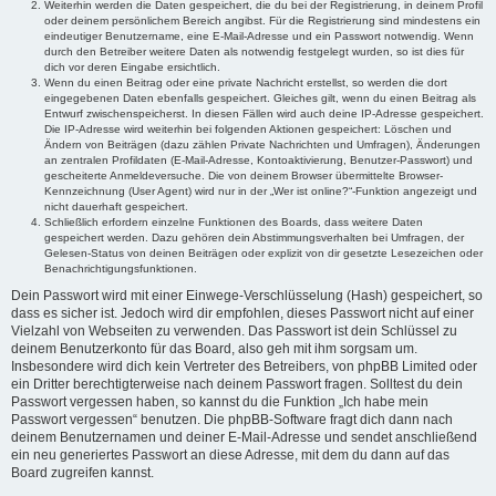
Weiterhin werden die Daten gespeichert, die du bei der Registrierung, in deinem Profil
oder deinem persönlichem Bereich angibst. Für die Registrierung sind mindestens ein
eindeutiger Benutzername, eine E-Mail-Adresse und ein Passwort notwendig. Wenn
durch den Betreiber weitere Daten als notwendig festgelegt wurden, so ist dies für
dich vor deren Eingabe ersichtlich.
Wenn du einen Beitrag oder eine private Nachricht erstellst, so werden die dort
eingegebenen Daten ebenfalls gespeichert. Gleiches gilt, wenn du einen Beitrag als
Entwurf zwischenspeicherst. In diesen Fällen wird auch deine IP-Adresse gespeichert.
Die IP-Adresse wird weiterhin bei folgenden Aktionen gespeichert: Löschen und
Ändern von Beiträgen (dazu zählen Private Nachrichten und Umfragen), Änderungen
an zentralen Profildaten (E-Mail-Adresse, Kontoaktivierung, Benutzer-Passwort) und
gescheiterte Anmeldeversuche. Die von deinem Browser übermittelte Browser-
Kennzeichnung (User Agent) wird nur in der „Wer ist online?“-Funktion angezeigt und
nicht dauerhaft gespeichert.
Schließlich erfordern einzelne Funktionen des Boards, dass weitere Daten
gespeichert werden. Dazu gehören dein Abstimmungsverhalten bei Umfragen, der
Gelesen-Status von deinen Beiträgen oder explizit von dir gesetzte Lesezeichen oder
Benachrichtigungsfunktionen.
Dein Passwort wird mit einer Einwege-Verschlüsselung (Hash) gespeichert, so
dass es sicher ist. Jedoch wird dir empfohlen, dieses Passwort nicht auf einer
Vielzahl von Webseiten zu verwenden. Das Passwort ist dein Schlüssel zu
deinem Benutzerkonto für das Board, also geh mit ihm sorgsam um.
Insbesondere wird dich kein Vertreter des Betreibers, von phpBB Limited oder
ein Dritter berechtigterweise nach deinem Passwort fragen. Solltest du dein
Passwort vergessen haben, so kannst du die Funktion „Ich habe mein
Passwort vergessen“ benutzen. Die phpBB-Software fragt dich dann nach
deinem Benutzernamen und deiner E-Mail-Adresse und sendet anschließend
ein neu generiertes Passwort an diese Adresse, mit dem du dann auf das
Board zugreifen kannst.