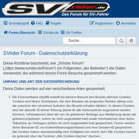
Schnellzugriff
FAQ
Regeln
Registrieren
Anmelden
Foren-Übersicht
SVrider.de
SV-Treffen
Suche
Er
SVrider Forum - Datenschutzerklärung
Diese Richtlinie beschreibt, wie „SVrider Forum“
(„https://www.svrider.de/Forum“) (im Folgenden „der Betreiber“) die Daten
verwendet, die während deines Foren-Besuchs gesammelt werden.
UMFANG UND ART DER DATENSPEICHERUNG
Deine Daten werden auf vier verschiedene Arten gesammelt:
Die Forensoftware phpBB erstellt bei deinem Besuch des Boards mehrere Cookies.
Cookies sind kleine Textdateien, die dein Browser als temporäre Dateien ablegt und
die zwischen den einzelnen Aufrufen des Boards erhalten bleiben. In diesen Cookies
sind die aktuelle ID deiner Sitzung (damit dir alle Seitenaufrufe zugeordnet werden
können), Informationen über die von dir gelesenen Beiträge (zur Markierung dieser als
gelesen/ungelesen; sofern du nicht angemeldet bist) sowie Informationen über deine
Teilnahme an Umfragen (sofern du nicht angemeldet bist) gespeichert. Ferner werden
deine Benutzer-ID, ein Authentifizierungsschlüssel und eine Session-ID gespeichert.
Die Cookies haben standardmäßig eine Gültigkeit von einem Jahr. Alle Cookies kannst
du jederzeit über die Funktion „Alle Cookies löschen“ löschen.