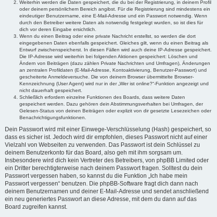
Weiterhin werden die Daten gespeichert, die du bei der Registrierung, in deinem Profil
oder deinem persönlichem Bereich angibst. Für die Registrierung sind mindestens ein
eindeutiger Benutzername, eine E-Mail-Adresse und ein Passwort notwendig. Wenn
durch den Betreiber weitere Daten als notwendig festgelegt wurden, so ist dies für
dich vor deren Eingabe ersichtlich.
Wenn du einen Beitrag oder eine private Nachricht erstellst, so werden die dort
eingegebenen Daten ebenfalls gespeichert. Gleiches gilt, wenn du einen Beitrag als
Entwurf zwischenspeicherst. In diesen Fällen wird auch deine IP-Adresse gespeichert.
Die IP-Adresse wird weiterhin bei folgenden Aktionen gespeichert: Löschen und
Ändern von Beiträgen (dazu zählen Private Nachrichten und Umfragen), Änderungen
an zentralen Profildaten (E-Mail-Adresse, Kontoaktivierung, Benutzer-Passwort) und
gescheiterte Anmeldeversuche. Die von deinem Browser übermittelte Browser-
Kennzeichnung (User Agent) wird nur in der „Wer ist online?“-Funktion angezeigt und
nicht dauerhaft gespeichert.
Schließlich erfordern einzelne Funktionen des Boards, dass weitere Daten
gespeichert werden. Dazu gehören dein Abstimmungsverhalten bei Umfragen, der
Gelesen-Status von deinen Beiträgen oder explizit von dir gesetzte Lesezeichen oder
Benachrichtigungsfunktionen.
Dein Passwort wird mit einer Einwege-Verschlüsselung (Hash) gespeichert, so
dass es sicher ist. Jedoch wird dir empfohlen, dieses Passwort nicht auf einer
Vielzahl von Webseiten zu verwenden. Das Passwort ist dein Schlüssel zu
deinem Benutzerkonto für das Board, also geh mit ihm sorgsam um.
Insbesondere wird dich kein Vertreter des Betreibers, von phpBB Limited oder
ein Dritter berechtigterweise nach deinem Passwort fragen. Solltest du dein
Passwort vergessen haben, so kannst du die Funktion „Ich habe mein
Passwort vergessen“ benutzen. Die phpBB-Software fragt dich dann nach
deinem Benutzernamen und deiner E-Mail-Adresse und sendet anschließend
ein neu generiertes Passwort an diese Adresse, mit dem du dann auf das
Board zugreifen kannst.