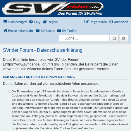
Schnellzugriff
FAQ
Regeln
Registrieren
Anmelden
Foren-Übersicht
SVrider.de
SV-Treffen
Suche
Er
SVrider Forum - Datenschutzerklärung
Diese Richtlinie beschreibt, wie „SVrider Forum“
(„https://www.svrider.de/Forum“) (im Folgenden „der Betreiber“) die Daten
verwendet, die während deines Foren-Besuchs gesammelt werden.
UMFANG UND ART DER DATENSPEICHERUNG
Deine Daten werden auf vier verschiedene Arten gesammelt:
Die Forensoftware phpBB erstellt bei deinem Besuch des Boards mehrere Cookies.
Cookies sind kleine Textdateien, die dein Browser als temporäre Dateien ablegt und
die zwischen den einzelnen Aufrufen des Boards erhalten bleiben. In diesen Cookies
sind die aktuelle ID deiner Sitzung (damit dir alle Seitenaufrufe zugeordnet werden
können), Informationen über die von dir gelesenen Beiträge (zur Markierung dieser als
gelesen/ungelesen; sofern du nicht angemeldet bist) sowie Informationen über deine
Teilnahme an Umfragen (sofern du nicht angemeldet bist) gespeichert. Ferner werden
deine Benutzer-ID, ein Authentifizierungsschlüssel und eine Session-ID gespeichert.
Die Cookies haben standardmäßig eine Gültigkeit von einem Jahr. Alle Cookies kannst
du jederzeit über die Funktion „Alle Cookies löschen“ löschen.