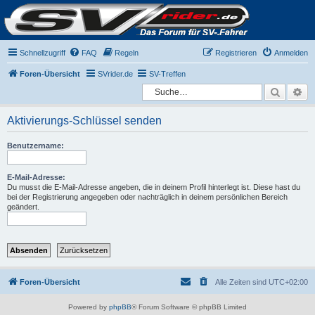
Schnellzugriff
FAQ
Regeln
Registrieren
Anmelden
Foren-Übersicht
SVrider.de
SV-Treffen
Suche
Er
Aktivierungs-Schlüssel senden
Benutzername:
E-Mail-Adresse:
Du musst die E-Mail-Adresse angeben, die in deinem Profil hinterlegt ist. Diese hast du
bei der Registrierung angegeben oder nachträglich in deinem persönlichen Bereich
geändert.
Foren-Übersicht
Alle Zeiten sind
UTC+02:00
Powered by
phpBB
® Forum Software © phpBB Limited