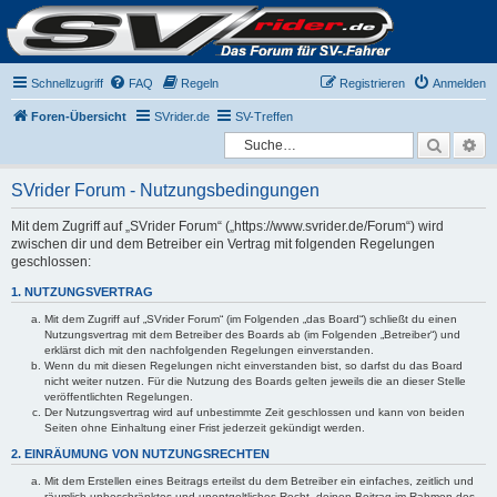
Schnellzugriff
FAQ
Regeln
Registrieren
Anmelden
Foren-Übersicht
SVrider.de
SV-Treffen
Suche
Er
SVrider Forum - Nutzungsbedingungen
Mit dem Zugriff auf „SVrider Forum“ („https://www.svrider.de/Forum“) wird
zwischen dir und dem Betreiber ein Vertrag mit folgenden Regelungen
geschlossen:
1. NUTZUNGSVERTRAG
Mit dem Zugriff auf „SVrider Forum“ (im Folgenden „das Board“) schließt du einen
Nutzungsvertrag mit dem Betreiber des Boards ab (im Folgenden „Betreiber“) und
erklärst dich mit den nachfolgenden Regelungen einverstanden.
Wenn du mit diesen Regelungen nicht einverstanden bist, so darfst du das Board
nicht weiter nutzen. Für die Nutzung des Boards gelten jeweils die an dieser Stelle
veröffentlichten Regelungen.
Der Nutzungsvertrag wird auf unbestimmte Zeit geschlossen und kann von beiden
Seiten ohne Einhaltung einer Frist jederzeit gekündigt werden.
2. EINRÄUMUNG VON NUTZUNGSRECHTEN
Mit dem Erstellen eines Beitrags erteilst du dem Betreiber ein einfaches, zeitlich und
räumlich unbeschränktes und unentgeltliches Recht, deinen Beitrag im Rahmen des