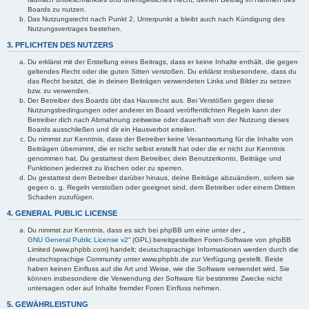
Boards zu nutzen.
Das Nutzungsrecht nach Punkt 2, Unterpunkt a bleibt auch nach Kündigung des
Nutzungsvertrages bestehen.
3. PFLICHTEN DES NUTZERS
Du erklärst mit der Erstellung eines Beitrags, dass er keine Inhalte enthält, die gegen
geltendes Recht oder die guten Sitten verstoßen. Du erklärst insbesondere, dass du
das Recht besitzt, die in deinen Beiträgen verwendeten Links und Bilder zu setzen
bzw. zu verwenden.
Der Betreiber des Boards übt das Hausrecht aus. Bei Verstößen gegen diese
Nutzungsbedingungen oder anderer im Board veröffentlichten Regeln kann der
Betreiber dich nach Abmahnung zeitweise oder dauerhaft von der Nutzung dieses
Boards ausschließen und dir ein Hausverbot erteilen.
Du nimmst zur Kenntnis, dass der Betreiber keine Verantwortung für die Inhalte von
Beiträgen übernimmt, die er nicht selbst erstellt hat oder die er nicht zur Kenntnis
genommen hat. Du gestattest dem Betreiber, dein Benutzerkonto, Beiträge und
Funktionen jederzeit zu löschen oder zu sperren.
Du gestattest dem Betreiber darüber hinaus, deine Beiträge abzuändern, sofern sie
gegen o. g. Regeln verstoßen oder geeignet sind, dem Betreiber oder einem Dritten
Schaden zuzufügen.
4. GENERAL PUBLIC LICENSE
Du nimmst zur Kenntnis, dass es sich bei phpBB um eine unter der „
GNU General Public License v2
“ (GPL) bereitgestellten Foren-Software von phpBB
Limited (www.phpbb.com) handelt; deutschsprachige Informationen werden durch die
deutschsprachige Community unter www.phpbb.de zur Verfügung gestellt. Beide
haben keinen Einfluss auf die Art und Weise, wie die Software verwendet wird. Sie
können insbesondere die Verwendung der Software für bestimmte Zwecke nicht
untersagen oder auf Inhalte fremder Foren Einfluss nehmen.
5. GEWÄHRLEISTUNG