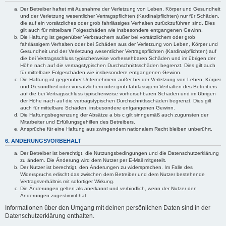
Der Betreiber haftet mit Ausnahme der Verletzung von Leben, Körper und Gesundheit
und der Verletzung wesentlicher Vertragspflichten (Kardinalpflichten) nur für Schäden,
die auf ein vorsätzliches oder grob fahrlässiges Verhalten zurückzuführen sind. Dies
gilt auch für mittelbare Folgeschäden wie insbesondere entgangenen Gewinn.
Die Haftung ist gegenüber Verbrauchern außer bei vorsätzlichem oder grob
fahrlässigem Verhalten oder bei Schäden aus der Verletzung von Leben, Körper und
Gesundheit und der Verletzung wesentlicher Vertragspflichten (Kardinalpflichten) auf
die bei Vertragsschluss typischerweise vorhersehbaren Schäden und im übrigen der
Höhe nach auf die vertragstypischen Durchschnittsschäden begrenzt. Dies gilt auch
für mittelbare Folgeschäden wie insbesondere entgangenen Gewinn.
Die Haftung ist gegenüber Unternehmern außer bei der Verletzung von Leben, Körper
und Gesundheit oder vorsätzlichem oder grob fahrlässigem Verhalten des Betreibers
auf die bei Vertragsschluss typischerweise vorhersehbaren Schäden und im Übrigen
der Höhe nach auf die vertragstypischen Durchschnittsschäden begrenzt. Dies gilt
auch für mittelbare Schäden, insbesondere entgangenen Gewinn.
Die Haftungsbegrenzung der Absätze a bis c gilt sinngemäß auch zugunsten der
Mitarbeiter und Erfüllungsgehilfen des Betreibers.
Ansprüche für eine Haftung aus zwingendem nationalem Recht bleiben unberührt.
6. ÄNDERUNGSVORBEHALT
Der Betreiber ist berechtigt, die Nutzungsbedingungen und die Datenschutzerklärung
zu ändern. Die Änderung wird dem Nutzer per E-Mail mitgeteilt.
Der Nutzer ist berechtigt, den Änderungen zu widersprechen. Im Falle des
Widerspruchs erlischt das zwischen dem Betreiber und dem Nutzer bestehende
Vertragsverhältnis mit sofortiger Wirkung.
Die Änderungen gelten als anerkannt und verbindlich, wenn der Nutzer den
Änderungen zugestimmt hat.
Informationen über den Umgang mit deinen persönlichen Daten sind in der
Datenschutzerklärung enthalten.