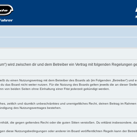
Forum“) wird zwischen dir und dem Betreiber ein Vertrag mit folgenden Regelungen g
hließt du einen Nutzungsvertrag mit dem Betreiber des Boards ab (im Folgenden „Betreiber“) und
du das Board nicht weiter nutzen. Für die Nutzung des Boards gelten jeweils die an dieser Stell
n von beiden Seiten ohne Einhaltung einer Frist jederzeit gekündigt werden.
faches, zeitlich und räumlich unbeschränktes und unentgeltliches Recht, deinen Beitrag im Rahme
Kündigung des Nutzungsvertrages bestehen.
e enthält, die gegen geltendes Recht oder die guten Sitten verstoßen. Du erklärst insbesondere, 
egen diese Nutzungsbedingungen oder anderer im Board veröffentlichten Regeln kann der Betre