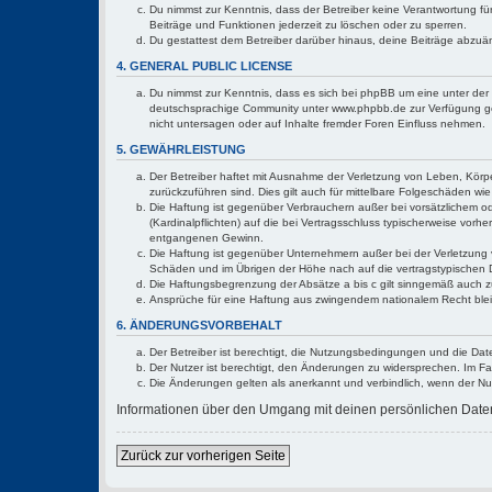
Du nimmst zur Kenntnis, dass der Betreiber keine Verantwortung für 
Beiträge und Funktionen jederzeit zu löschen oder zu sperren.
Du gestattest dem Betreiber darüber hinaus, deine Beiträge abzuä
4. GENERAL PUBLIC LICENSE
Du nimmst zur Kenntnis, dass es sich bei phpBB um eine unter der 
deutschsprachige Community unter www.phpbb.de zur Verfügung gest
nicht untersagen oder auf Inhalte fremder Foren Einfluss nehmen.
5. GEWÄHRLEISTUNG
Der Betreiber haftet mit Ausnahme der Verletzung von Leben, Körper
zurückzuführen sind. Dies gilt auch für mittelbare Folgeschäden 
Die Haftung ist gegenüber Verbrauchern außer bei vorsätzlichem o
(Kardinalpflichten) auf die bei Vertragsschluss typischerweise vo
entgangenen Gewinn.
Die Haftung ist gegenüber Unternehmern außer bei der Verletzung 
Schäden und im Übrigen der Höhe nach auf die vertragstypischen 
Die Haftungsbegrenzung der Absätze a bis c gilt sinngemäß auch zu
Ansprüche für eine Haftung aus zwingendem nationalem Recht blei
6. ÄNDERUNGSVORBEHALT
Der Betreiber ist berechtigt, die Nutzungsbedingungen und die Dat
Der Nutzer ist berechtigt, den Änderungen zu widersprechen. Im Fa
Die Änderungen gelten als anerkannt und verbindlich, wenn der N
Informationen über den Umgang mit deinen persönlichen Daten 
Zurück zur vorherigen Seite