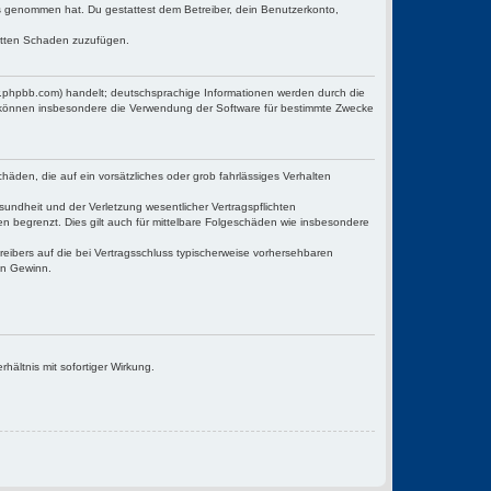
tnis genommen hat. Du gestattest dem Betreiber, dein Benutzerkonto,
ritten Schaden zuzufügen.
w.phpbb.com) handelt; deutschsprachige Informationen werden durch die
e können insbesondere die Verwendung der Software für bestimmte Zwecke
häden, die auf ein vorsätzliches oder grob fahrlässiges Verhalten
undheit und der Verletzung wesentlicher Vertragspflichten
n begrenzt. Dies gilt auch für mittelbare Folgeschäden wie insbesondere
eibers auf die bei Vertragsschluss typischerweise vorhersehbaren
en Gewinn.
ältnis mit sofortiger Wirkung.