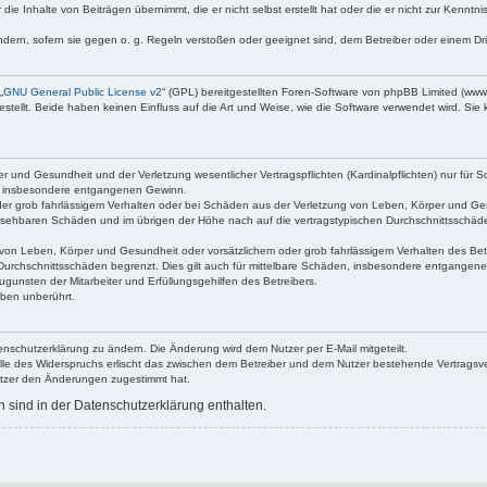
die Inhalte von Beiträgen übernimmt, die er nicht selbst erstellt hat oder die er nicht zur Kenn
ndern, sofern sie gegen o. g. Regeln verstoßen oder geeignet sind, dem Betreiber oder einem D
„
GNU General Public License v2
“ (GPL) bereitgestellten Foren-Software von phpBB Limited (ww
ellt. Beide haben keinen Einfluss auf die Art und Weise, wie die Software verwendet wird. Si
 und Gesundheit und der Verletzung wesentlicher Vertragspflichten (Kardinalpflichten) nur für Sc
wie insbesondere entgangenen Gewinn.
der grob fahrlässigem Verhalten oder bei Schäden aus der Verletzung von Leben, Körper und Ges
rhersehbaren Schäden und im übrigen der Höhe nach auf die vertragstypischen Durchschnittsschäde
von Leben, Körper und Gesundheit oder vorsätzlichem oder grob fahrlässigem Verhalten des Betr
Durchschnittsschäden begrenzt. Dies gilt auch für mittelbare Schäden, insbesondere entgangen
gunsten der Mitarbeiter und Erfüllungsgehilfen des Betreibers.
ben unberührt.
enschutzerklärung zu ändern. Die Änderung wird dem Nutzer per E-Mail mitgeteilt.
lle des Widerspruchs erlischt das zwischen dem Betreiber und dem Nutzer bestehende Vertragsverh
utzer den Änderungen zugestimmt hat.
sind in der Datenschutzerklärung enthalten.