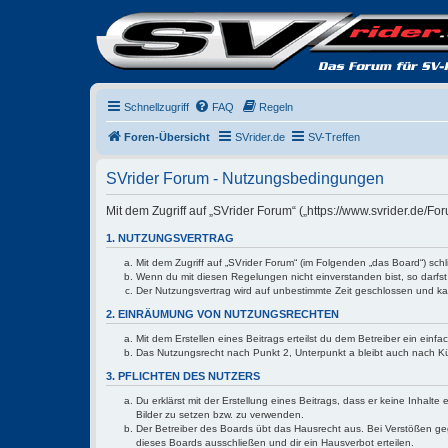
Schnellzugriff
FAQ
Regeln
Foren-Übersicht
SVrider.de
SV-Treffen
SVrider Forum - Nutzungsbedingungen
Mit dem Zugriff auf „SVrider Forum“ („https://www.svrider.de/
1. NUTZUNGSVERTRAG
Mit dem Zugriff auf „SVrider Forum“ (im Folgenden „das Board“) sc
Wenn du mit diesen Regelungen nicht einverstanden bist, so darfst 
Der Nutzungsvertrag wird auf unbestimmte Zeit geschlossen und kan
2. EINRÄUMUNG VON NUTZUNGSRECHTEN
Mit dem Erstellen eines Beitrags erteilst du dem Betreiber ein ein
Das Nutzungsrecht nach Punkt 2, Unterpunkt a bleibt auch nach 
3. PFLICHTEN DES NUTZERS
Du erklärst mit der Erstellung eines Beitrags, dass er keine Inhalt
Bilder zu setzen bzw. zu verwenden.
Der Betreiber des Boards übt das Hausrecht aus. Bei Verstößen g
dieses Boards ausschließen und dir ein Hausverbot erteilen.