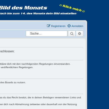
Registrieren
Anmelden
Suche
Erweiterte Suche
eschlossen:
 erklärst dich mit den nachfolgenden Regelungen einverstanden.
e veröffentlichten Regelungen.
n des Boards zu nutzen.
dass du das Recht besitzt, die in deinen Beiträgen verwendeten Links und
iber dich nach Abmahnung zeitweise oder dauerhaft von der Nutzung