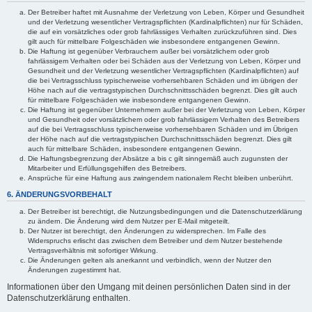
Der Betreiber haftet mit Ausnahme der Verletzung von Leben, Körper und Gesundheit
und der Verletzung wesentlicher Vertragspflichten (Kardinalpflichten) nur für Schäden,
die auf ein vorsätzliches oder grob fahrlässiges Verhalten zurückzuführen sind. Dies
gilt auch für mittelbare Folgeschäden wie insbesondere entgangenen Gewinn.
Die Haftung ist gegenüber Verbrauchern außer bei vorsätzlichem oder grob
fahrlässigem Verhalten oder bei Schäden aus der Verletzung von Leben, Körper und
Gesundheit und der Verletzung wesentlicher Vertragspflichten (Kardinalpflichten) auf
die bei Vertragsschluss typischerweise vorhersehbaren Schäden und im übrigen der
Höhe nach auf die vertragstypischen Durchschnittsschäden begrenzt. Dies gilt auch
für mittelbare Folgeschäden wie insbesondere entgangenen Gewinn.
Die Haftung ist gegenüber Unternehmern außer bei der Verletzung von Leben, Körper
und Gesundheit oder vorsätzlichem oder grob fahrlässigem Verhalten des Betreibers
auf die bei Vertragsschluss typischerweise vorhersehbaren Schäden und im Übrigen
der Höhe nach auf die vertragstypischen Durchschnittsschäden begrenzt. Dies gilt
auch für mittelbare Schäden, insbesondere entgangenen Gewinn.
Die Haftungsbegrenzung der Absätze a bis c gilt sinngemäß auch zugunsten der
Mitarbeiter und Erfüllungsgehilfen des Betreibers.
Ansprüche für eine Haftung aus zwingendem nationalem Recht bleiben unberührt.
6. ÄNDERUNGSVORBEHALT
Der Betreiber ist berechtigt, die Nutzungsbedingungen und die Datenschutzerklärung
zu ändern. Die Änderung wird dem Nutzer per E-Mail mitgeteilt.
Der Nutzer ist berechtigt, den Änderungen zu widersprechen. Im Falle des
Widerspruchs erlischt das zwischen dem Betreiber und dem Nutzer bestehende
Vertragsverhältnis mit sofortiger Wirkung.
Die Änderungen gelten als anerkannt und verbindlich, wenn der Nutzer den
Änderungen zugestimmt hat.
Informationen über den Umgang mit deinen persönlichen Daten sind in der
Datenschutzerklärung enthalten.