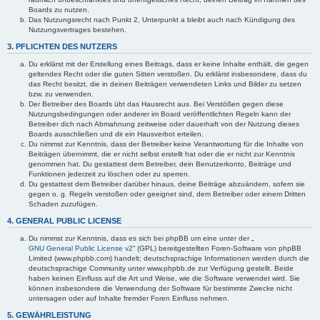
Boards zu nutzen.
Das Nutzungsrecht nach Punkt 2, Unterpunkt a bleibt auch nach Kündigung des
Nutzungsvertrages bestehen.
3. PFLICHTEN DES NUTZERS
Du erklärst mit der Erstellung eines Beitrags, dass er keine Inhalte enthält, die gegen
geltendes Recht oder die guten Sitten verstoßen. Du erklärst insbesondere, dass du
das Recht besitzt, die in deinen Beiträgen verwendeten Links und Bilder zu setzen
bzw. zu verwenden.
Der Betreiber des Boards übt das Hausrecht aus. Bei Verstößen gegen diese
Nutzungsbedingungen oder anderer im Board veröffentlichten Regeln kann der
Betreiber dich nach Abmahnung zeitweise oder dauerhaft von der Nutzung dieses
Boards ausschließen und dir ein Hausverbot erteilen.
Du nimmst zur Kenntnis, dass der Betreiber keine Verantwortung für die Inhalte von
Beiträgen übernimmt, die er nicht selbst erstellt hat oder die er nicht zur Kenntnis
genommen hat. Du gestattest dem Betreiber, dein Benutzerkonto, Beiträge und
Funktionen jederzeit zu löschen oder zu sperren.
Du gestattest dem Betreiber darüber hinaus, deine Beiträge abzuändern, sofern sie
gegen o. g. Regeln verstoßen oder geeignet sind, dem Betreiber oder einem Dritten
Schaden zuzufügen.
4. GENERAL PUBLIC LICENSE
Du nimmst zur Kenntnis, dass es sich bei phpBB um eine unter der „
GNU General Public License v2
“ (GPL) bereitgestellten Foren-Software von phpBB
Limited (www.phpbb.com) handelt; deutschsprachige Informationen werden durch die
deutschsprachige Community unter www.phpbb.de zur Verfügung gestellt. Beide
haben keinen Einfluss auf die Art und Weise, wie die Software verwendet wird. Sie
können insbesondere die Verwendung der Software für bestimmte Zwecke nicht
untersagen oder auf Inhalte fremder Foren Einfluss nehmen.
5. GEWÄHRLEISTUNG