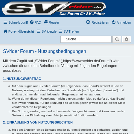
Schnellzugriff
FAQ
Regeln
Registrieren
Anmelden
Foren-Übersicht
SVrider.de
SV-Treffen
Suche
Er
SVrider Forum - Nutzungsbedingungen
Mit dem Zugriff auf „SVrider Forum“ („https://www.svrider.de/Forum“) wird
zwischen dir und dem Betreiber ein Vertrag mit folgenden Regelungen
geschlossen:
1. NUTZUNGSVERTRAG
Mit dem Zugriff auf „SVrider Forum“ (im Folgenden „das Board“) schließt du einen
Nutzungsvertrag mit dem Betreiber des Boards ab (im Folgenden „Betreiber“) und
erklärst dich mit den nachfolgenden Regelungen einverstanden.
Wenn du mit diesen Regelungen nicht einverstanden bist, so darfst du das Board
nicht weiter nutzen. Für die Nutzung des Boards gelten jeweils die an dieser Stelle
veröffentlichten Regelungen.
Der Nutzungsvertrag wird auf unbestimmte Zeit geschlossen und kann von beiden
Seiten ohne Einhaltung einer Frist jederzeit gekündigt werden.
2. EINRÄUMUNG VON NUTZUNGSRECHTEN
Mit dem Erstellen eines Beitrags erteilst du dem Betreiber ein einfaches, zeitlich und
räumlich unbeschränktes und unentgeltliches Recht, deinen Beitrag im Rahmen des