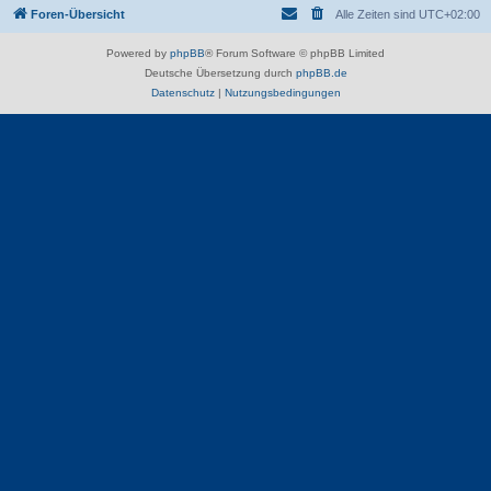
Foren-Übersicht
Alle Zeiten sind
UTC+02:00
Powered by
phpBB
® Forum Software © phpBB Limited
Deutsche Übersetzung durch
phpBB.de
Datenschutz
|
Nutzungsbedingungen