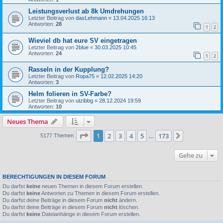
Leistungsverlust ab 8k Umdrehungen
Letzter Beitrag von
dasLehmann
«
13.04.2025 16:13
Antworten:
28
1
2
Wieviel db hat eure SV eingetragen
Letzter Beitrag von
2blue
«
30.03.2025 10:45
Antworten:
24
1
2
Rasseln in der Kupplung?
Letzter Beitrag von
Ropa75
«
12.02.2025 14:20
Antworten:
3
Helm folieren in SV-Farbe?
Letzter Beitrag von
utzibbg
«
28.12.2024 19:59
Antworten:
10
Neues Thema
Seite
1
von
173
1
2
3
4
5
173
Nächste
5177 Themen
…
Gehe zu
BERECHTIGUNGEN IN DIESEM FORUM
Du darfst
keine
neuen Themen in diesem Forum erstellen.
Du darfst
keine
Antworten zu Themen in diesem Forum erstellen.
Du darfst deine Beiträge in diesem Forum
nicht
ändern.
Du darfst deine Beiträge in diesem Forum
nicht
löschen.
Du darfst
keine
Dateianhänge in diesem Forum erstellen.