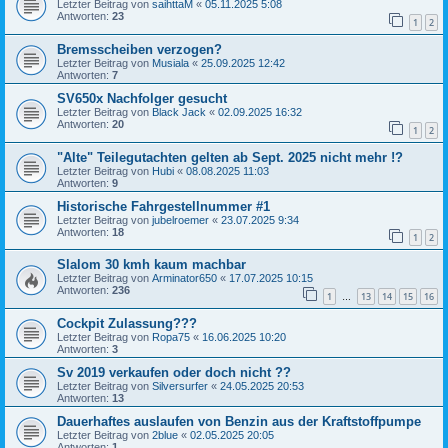
Letzter Beitrag von
saihttaM
«
05.11.2025 5:08
Antworten:
23
1
2
Bremsscheiben verzogen?
Letzter Beitrag von
Musiala
«
25.09.2025 12:42
Antworten:
7
SV650x Nachfolger gesucht
Letzter Beitrag von
Black Jack
«
02.09.2025 16:32
Antworten:
20
1
2
"Alte" Teilegutachten gelten ab Sept. 2025 nicht mehr !?
Letzter Beitrag von
Hubi
«
08.08.2025 11:03
Antworten:
9
Historische Fahrgestellnummer #1
Letzter Beitrag von
jubelroemer
«
23.07.2025 9:34
Antworten:
18
1
2
Slalom 30 kmh kaum machbar
Letzter Beitrag von
Arminator650
«
17.07.2025 10:15
Antworten:
236
1
13
14
15
16
…
Cockpit Zulassung???
Letzter Beitrag von
Ropa75
«
16.06.2025 10:20
Antworten:
3
Sv 2019 verkaufen oder doch nicht ??
Letzter Beitrag von
Silversurfer
«
24.05.2025 20:53
Antworten:
13
Dauerhaftes auslaufen von Benzin aus der Kraftstoffpumpe
Letzter Beitrag von
2blue
«
02.05.2025 20:05
Antworten:
1