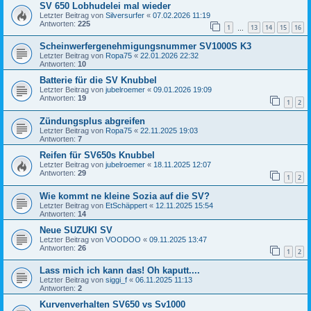
SV 650 Lobhudelei mal wieder
Letzter Beitrag von
Silversurfer
«
07.02.2026 11:19
Antworten:
225
1
13
14
15
16
…
Scheinwerfergenehmigungsnummer SV1000S K3
Letzter Beitrag von
Ropa75
«
22.01.2026 22:32
Antworten:
10
Batterie für die SV Knubbel
Letzter Beitrag von
jubelroemer
«
09.01.2026 19:09
Antworten:
19
1
2
Zündungsplus abgreifen
Letzter Beitrag von
Ropa75
«
22.11.2025 19:03
Antworten:
7
Reifen für SV650s Knubbel
Letzter Beitrag von
jubelroemer
«
18.11.2025 12:07
Antworten:
29
1
2
Wie kommt ne kleine Sozia auf die SV?
Letzter Beitrag von
EtSchäppert
«
12.11.2025 15:54
Antworten:
14
Neue SUZUKI SV
Letzter Beitrag von
VOODOO
«
09.11.2025 13:47
Antworten:
26
1
2
Lass mich ich kann das! Oh kaputt....
Letzter Beitrag von
siggi_f
«
06.11.2025 11:13
Antworten:
2
Kurvenverhalten SV650 vs Sv1000