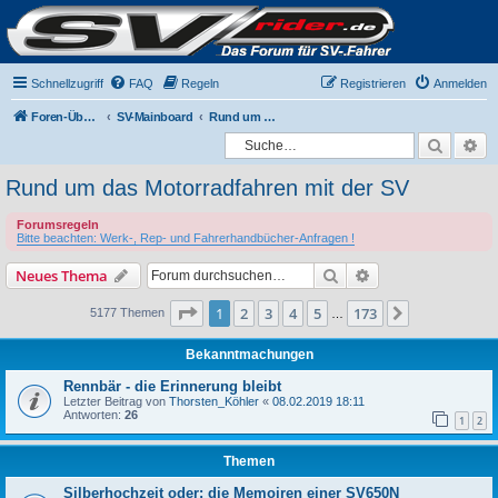
Schnellzugriff
FAQ
Regeln
Registrieren
Anmelden
Foren-Übersicht
SV-Mainboard
Rund um das Motorradfahren mit der SV
Suche
Er
Rund um das Motorradfahren mit der SV
Forumsregeln
Bitte beachten: Werk-, Rep- und Fahrerhandbücher-Anfragen !
Suche
Erweiterte Suche
Neues Thema
Seite
1
von
173
1
2
3
4
5
173
Nächste
5177 Themen
…
Bekanntmachungen
Rennbär - die Erinnerung bleibt
Letzter Beitrag von
Thorsten_Köhler
«
08.02.2019 18:11
Antworten:
26
1
2
Themen
Silberhochzeit oder: die Memoiren einer SV650N