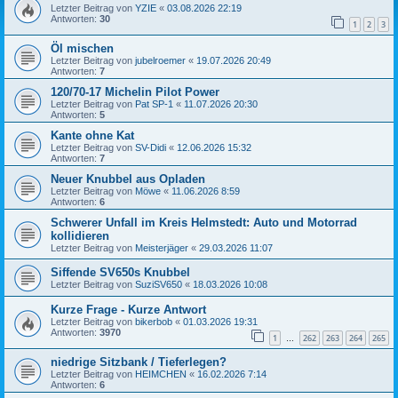
Letzter Beitrag von
YZIE
«
03.08.2026 22:19
Antworten:
30
1
2
3
Öl mischen
Letzter Beitrag von
jubelroemer
«
19.07.2026 20:49
Antworten:
7
120/70-17 Michelin Pilot Power
Letzter Beitrag von
Pat SP-1
«
11.07.2026 20:30
Antworten:
5
Kante ohne Kat
Letzter Beitrag von
SV-Didi
«
12.06.2026 15:32
Antworten:
7
Neuer Knubbel aus Opladen
Letzter Beitrag von
Möwe
«
11.06.2026 8:59
Antworten:
6
Schwerer Unfall im Kreis Helmstedt: Auto und Motorrad
kollidieren
Letzter Beitrag von
Meisterjäger
«
29.03.2026 11:07
Siffende SV650s Knubbel
Letzter Beitrag von
SuziSV650
«
18.03.2026 10:08
Kurze Frage - Kurze Antwort
Letzter Beitrag von
bikerbob
«
01.03.2026 19:31
Antworten:
3970
1
262
263
264
265
…
niedrige Sitzbank / Tieferlegen?
Letzter Beitrag von
HEIMCHEN
«
16.02.2026 7:14
Antworten:
6