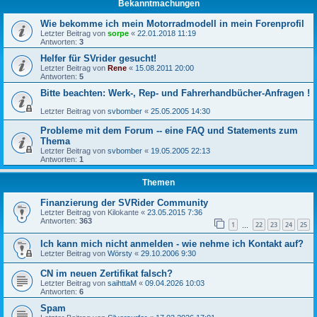
Bekanntmachungen
Wie bekomme ich mein Motorradmodell in mein Forenprofil
Letzter Beitrag von
sorpe
«
22.01.2018 11:19
Antworten:
3
Helfer für SVrider gesucht!
Letzter Beitrag von
Rene
«
15.08.2011 20:00
Antworten:
5
Bitte beachten: Werk-, Rep- und Fahrerhandbücher-Anfragen !
Letzter Beitrag von
svbomber
«
25.05.2005 14:30
Probleme mit dem Forum -- eine FAQ und Statements zum
Thema
Letzter Beitrag von
svbomber
«
19.05.2005 22:13
Antworten:
1
Themen
Finanzierung der SVRider Community
Letzter Beitrag von
Kilokante
«
23.05.2015 7:36
Antworten:
363
1
22
23
24
25
…
Ich kann mich nicht anmelden - wie nehme ich Kontakt auf?
Letzter Beitrag von
Wörsty
«
29.10.2006 9:30
CN im neuen Zertifikat falsch?
Letzter Beitrag von
saihttaM
«
09.04.2026 10:03
Antworten:
6
Spam