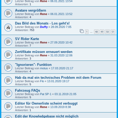
Letzter Beitrag von
Rene
«
06.01.2021 13:54
Antworten:
1
Avatare vergrößern
Letzter Beitrag von
Rene
«
06.01.2021 13:52
Antworten:
4
Das Bild des Monats - Los geht's!
Letzter Beitrag von
Duffy
«
28.09.2020 7:05
Antworten:
753
1
48
49
50
51
…
SV Rider Karte
Letzter Beitrag von
Rene
«
27.09.2020 10:42
Antworten:
7
Zertifikate müssen erneuert werden
Letzter Beitrag von
Rene
«
31.03.2020 12:06
Antworten:
3
"Ignorieren"- Funktion
Letzter Beitrag von
motus
«
17.03.2020 21:17
Antworten:
4
Hab da mal ein technisches Problem mit dem Forum
Letzter Beitrag von
Flo
«
13.01.2020 19:17
Antworten:
5
Fahrzeug FAQs
Letzter Beitrag von
Pat SP-1
«
03.11.2019 21:05
Antworten:
5
Editor für Ownerliste scheint verbuggt
Letzter Beitrag von
Rene
«
13.09.2019 8:38
Antworten:
1
Edit der Knowledgebase nicht möglich