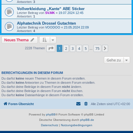
Antworten:
3
Vollverkleidung „Kante“ ABE Sticker
Letzter Beitrag von
SV.MK
«
19.07.2024 12:45
Antworten:
1
Alphatechnik Drossel Gutachten
Letzter Beitrag von
VOODOO
«
23.05.2024 22:09
Antworten:
4
Neues Thema
Seite
1
von
75
1
2
3
4
5
75
Nächste
2228 Themen
…
Gehe zu
BERECHTIGUNGEN IN DIESEM FORUM
Du darfst
keine
neuen Themen in diesem Forum erstellen.
Du darfst
keine
Antworten zu Themen in diesem Forum erstellen.
Du darfst deine Beiträge in diesem Forum
nicht
ändern.
Du darfst deine Beiträge in diesem Forum
nicht
löschen.
Du darfst
keine
Dateianhänge in diesem Forum erstellen.
Foren-Übersicht
Alle Zeiten sind
UTC+02:00
Powered by
phpBB
® Forum Software © phpBB Limited
Deutsche Übersetzung durch
phpBB.de
Datenschutz
|
Nutzungsbedingungen