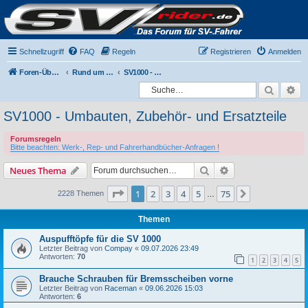
Schnellzugriff
FAQ
Regeln
Registrieren
Anmelden
Foren-Übersicht
Rund um die SV1000
SV1000 - Umbauten, Zubehör- und Ersatzteile
Suche
Er
SV1000 - Umbauten, Zubehör- und Ersatzteile
Forumsregeln
Bitte beachten: Werk-, Rep- und Fahrerhandbücher-Anfragen !
Suche
Erweiterte Suche
Neues Thema
Seite
1
von
75
1
2
3
4
5
75
Nächste
2228 Themen
…
Themen
Auspufftöpfe für die SV 1000
Letzter Beitrag von
Compay
«
09.07.2026 23:49
Antworten:
70
1
2
3
4
5
Brauche Schrauben für Bremsscheiben vorne
Letzter Beitrag von
Raceman
«
09.06.2026 15:03
Antworten:
6