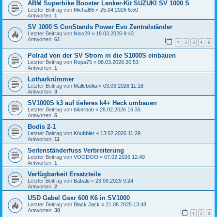
ABM Superbike Booster Lenker-Kit SUZUKI SV 1000 S
Letzter Beitrag von
Michal85
«
25.04.2026 6:50
Antworten:
1
SV 1000 S ConStands Power Evo Zentralständer
Letzter Beitrag von
Nico28
«
18.03.2026 9:43
Antworten:
61
1
2
3
4
5
Polrad von der SV Strom in die S1000S einbauen
Letzter Beitrag von
Ropa75
«
08.03.2026 20:53
Antworten:
1
Lotharkrümmer
Letzter Beitrag von
Mallebollia
«
03.03.2026 11:18
Antworten:
3
SV1000S k3 auf tieferes k4+ Heck umbauen
Letzter Beitrag von
bikerbob
«
28.02.2026 16:35
Antworten:
5
Bodis 2-1
Letzter Beitrag von
Knubbler
«
13.02.2026 11:29
Antworten:
11
Seitenständerfuss Verbreiterung
Letzter Beitrag von
VOODOO
«
07.02.2026 12:49
Antworten:
1
Verfügbarkeit Ersatzteile
Letzter Beitrag von
Babalu
«
23.09.2025 9:24
Antworten:
2
USD Gabel Gsxr 600 K6 in SV1000
Letzter Beitrag von
Black Jack
«
21.08.2025 13:48
Antworten:
30
1
2
3