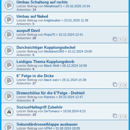
Umbau Schaltung auf rechts
Letzter Beitrag von
Metalhead71
«
25.02.2025 14:34
Antworten:
14
Umbau auf Naked
Letzter Beitrag von
knightsaber
«
23.01.2025 11:38
Antworten:
5
auspuff Devil
Letzter Beitrag von
Ropa75
«
15.12.2024 12:41
Antworten:
28
1
2
Durchsichtiger Kupplungsdeckel
Letzter Beitrag von
Medtanet1993
«
10.12.2024 19:00
Antworten:
5
Leidiges Thema Kupplungskorb
Letzter Beitrag von
Black Wolf
«
06.12.2024 10:58
Antworten:
9
6" Felge in die Dicke
Letzter Beitrag von
black east
«
29.11.2024 15:38
Antworten:
27
1
2
Distanzhülse für die 6"Felge - Drehteil
Letzter Beitrag von
Ranses
«
29.10.2024 12:47
Antworten:
8
Sozius/Haltegriff Zubehör
Letzter Beitrag von
DeTomaso
«
18.09.2024 8:23
Antworten:
29
1
2
Sekundärdrosselklappe ausbauen
Letzter Beitrag von
UP64
«
31.08.2024 18:09