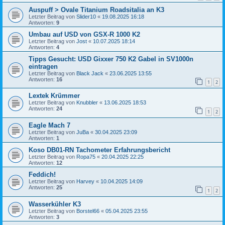
Auspuff > Ovale Titanium Roadsitalia an K3
Letzter Beitrag von
Slider10
«
19.08.2025 16:18
Antworten:
9
Umbau auf USD von GSX-R 1000 K2
Letzter Beitrag von
Jost
«
10.07.2025 18:14
Antworten:
4
Tipps Gesucht: USD Gixxer 750 K2 Gabel in SV1000n
eintragen
Letzter Beitrag von
Black Jack
«
23.06.2025 13:55
Antworten:
16
1
2
Lextek Krümmer
Letzter Beitrag von
Knubbler
«
13.06.2025 18:53
Antworten:
24
1
2
Eagle Mach 7
Letzter Beitrag von
JuBa
«
30.04.2025 23:09
Antworten:
1
Koso DB01-RN Tachometer Erfahrungsbericht
Letzter Beitrag von
Ropa75
«
20.04.2025 22:25
Antworten:
12
Feddich!
Letzter Beitrag von
Harvey
«
10.04.2025 14:09
Antworten:
25
1
2
Wasserkühler K3
Letzter Beitrag von
Borstel66
«
05.04.2025 23:55
Antworten:
3