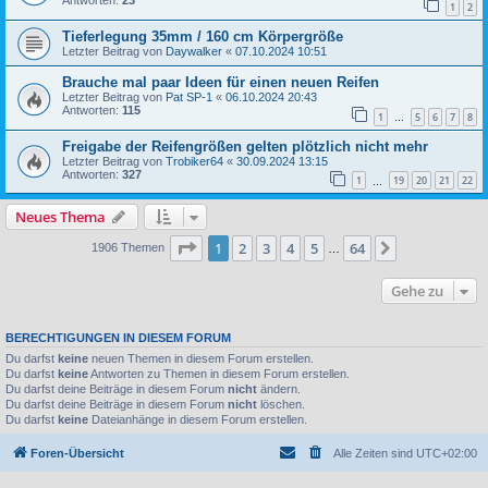
Antworten:
23
1
2
Tieferlegung 35mm / 160 cm Körpergröße
Letzter Beitrag von
Daywalker
«
07.10.2024 10:51
Brauche mal paar Ideen für einen neuen Reifen
Letzter Beitrag von
Pat SP-1
«
06.10.2024 20:43
Antworten:
115
1
5
6
7
8
…
Freigabe der Reifengrößen gelten plötzlich nicht mehr
Letzter Beitrag von
Trobiker64
«
30.09.2024 13:15
Antworten:
327
1
19
20
21
22
…
Neues Thema
Seite
1
von
64
1
2
3
4
5
64
Nächste
1906 Themen
…
Gehe zu
BERECHTIGUNGEN IN DIESEM FORUM
Du darfst
keine
neuen Themen in diesem Forum erstellen.
Du darfst
keine
Antworten zu Themen in diesem Forum erstellen.
Du darfst deine Beiträge in diesem Forum
nicht
ändern.
Du darfst deine Beiträge in diesem Forum
nicht
löschen.
Du darfst
keine
Dateianhänge in diesem Forum erstellen.
Foren-Übersicht
Alle Zeiten sind
UTC+02:00