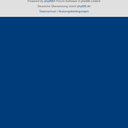
Powered by
phpBB
® Forum Software © phpBB Limited
Deutsche Übersetzung durch
phpBB.de
Datenschutz
|
Nutzungsbedingungen