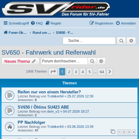
Schnellzugriff
FAQ
Regeln
Registrieren
Anmelden
Foren-Übersicht
Rund um die SV650
SV650 - Fahrwerk und Reifenwahl
Suche
Er
SV650 - Fahrwerk und Reifenwahl
Suche
Erweiterte Suche
Neues Thema
Seite
1
von
64
1
2
3
4
5
64
Nächste
1906 Themen
…
Themen
Reifen nur von einem Hersteller?
Letzter Beitrag von
Trobiker64
«
25.07.2026 12:30
Antworten:
8
SV650 / Öhlins SU423 ABE
Letzter Beitrag von
dom_v2
«
04.07.2026 18:27
Antworten:
2
PP Nachfolger
Letzter Beitrag von
Trobiker64
«
03.06.2026 13:39
Antworten:
47
1
2
3
4