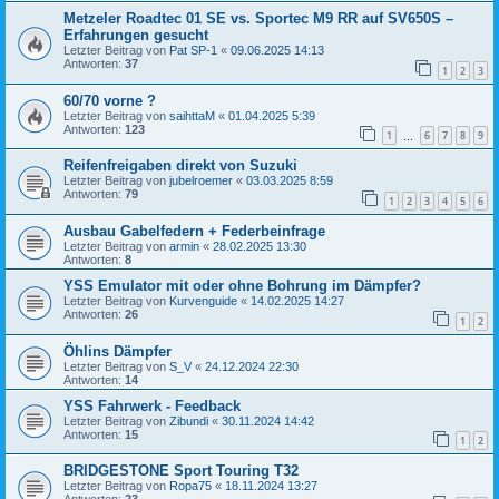
Metzeler Roadtec 01 SE vs. Sportec M9 RR auf SV650S –
Erfahrungen gesucht
Letzter Beitrag von
Pat SP-1
«
09.06.2025 14:13
Antworten:
37
1
2
3
60/70 vorne ?
Letzter Beitrag von
saihttaM
«
01.04.2025 5:39
Antworten:
123
1
6
7
8
9
…
Reifenfreigaben direkt von Suzuki
Letzter Beitrag von
jubelroemer
«
03.03.2025 8:59
Antworten:
79
1
2
3
4
5
6
Ausbau Gabelfedern + Federbeinfrage
Letzter Beitrag von
armin
«
28.02.2025 13:30
Antworten:
8
YSS Emulator mit oder ohne Bohrung im Dämpfer?
Letzter Beitrag von
Kurvenguide
«
14.02.2025 14:27
Antworten:
26
1
2
Öhlins Dämpfer
Letzter Beitrag von
S_V
«
24.12.2024 22:30
Antworten:
14
YSS Fahrwerk - Feedback
Letzter Beitrag von
Zibundi
«
30.11.2024 14:42
Antworten:
15
1
2
BRIDGESTONE Sport Touring T32
Letzter Beitrag von
Ropa75
«
18.11.2024 13:27