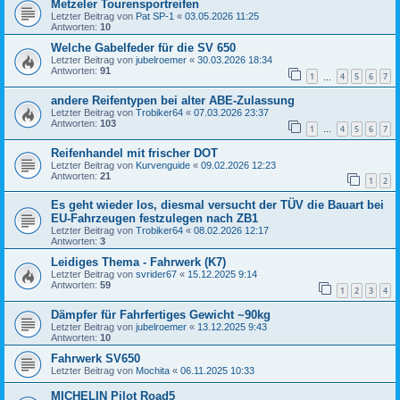
Metzeler Tourensportreifen
Letzter Beitrag von
Pat SP-1
«
03.05.2026 11:25
Antworten:
10
Welche Gabelfeder für die SV 650
Letzter Beitrag von
jubelroemer
«
30.03.2026 18:34
Antworten:
91
1
4
5
6
7
…
andere Reifentypen bei alter ABE-Zulassung
Letzter Beitrag von
Trobiker64
«
07.03.2026 23:37
Antworten:
103
1
4
5
6
7
…
Reifenhandel mit frischer DOT
Letzter Beitrag von
Kurvenguide
«
09.02.2026 12:23
Antworten:
21
1
2
Es geht wieder los, diesmal versucht der TÜV die Bauart bei
EU-Fahrzeugen festzulegen nach ZB1
Letzter Beitrag von
Trobiker64
«
08.02.2026 12:17
Antworten:
3
Leidiges Thema - Fahrwerk (K7)
Letzter Beitrag von
svrider67
«
15.12.2025 9:14
Antworten:
59
1
2
3
4
Dämpfer für Fahrfertiges Gewicht ~90kg
Letzter Beitrag von
jubelroemer
«
13.12.2025 9:43
Antworten:
10
Fahrwerk SV650
Letzter Beitrag von
Mochita
«
06.11.2025 10:33
MICHELIN Pilot Road5