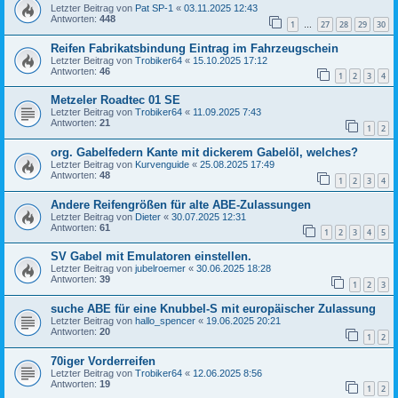
Letzter Beitrag von
Pat SP-1
«
03.11.2025 12:43
Antworten:
448
1
27
28
29
30
…
Reifen Fabrikatsbindung Eintrag im Fahrzeugschein
Letzter Beitrag von
Trobiker64
«
15.10.2025 17:12
Antworten:
46
1
2
3
4
Metzeler Roadtec 01 SE
Letzter Beitrag von
Trobiker64
«
11.09.2025 7:43
Antworten:
21
1
2
org. Gabelfedern Kante mit dickerem Gabelöl, welches?
Letzter Beitrag von
Kurvenguide
«
25.08.2025 17:49
Antworten:
48
1
2
3
4
Andere Reifengrößen für alte ABE-Zulassungen
Letzter Beitrag von
Dieter
«
30.07.2025 12:31
Antworten:
61
1
2
3
4
5
SV Gabel mit Emulatoren einstellen.
Letzter Beitrag von
jubelroemer
«
30.06.2025 18:28
Antworten:
39
1
2
3
suche ABE für eine Knubbel-S mit europäischer Zulassung
Letzter Beitrag von
hallo_spencer
«
19.06.2025 20:21
Antworten:
20
1
2
70iger Vorderreifen
Letzter Beitrag von
Trobiker64
«
12.06.2025 8:56
Antworten:
19
1
2