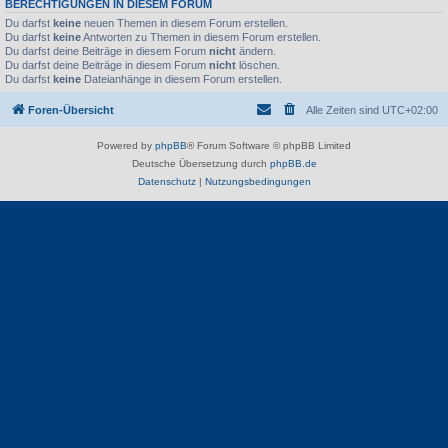
BERECHTIGUNGEN IN DIESEM FORUM
Du darfst
keine
neuen Themen in diesem Forum erstellen.
Du darfst
keine
Antworten zu Themen in diesem Forum erstellen.
Du darfst deine Beiträge in diesem Forum
nicht
ändern.
Du darfst deine Beiträge in diesem Forum
nicht
löschen.
Du darfst
keine
Dateianhänge in diesem Forum erstellen.
Foren-Übersicht
Alle Zeiten sind
UTC+02:00
Powered by
phpBB
® Forum Software © phpBB Limited
Deutsche Übersetzung durch
phpBB.de
Datenschutz
|
Nutzungsbedingungen