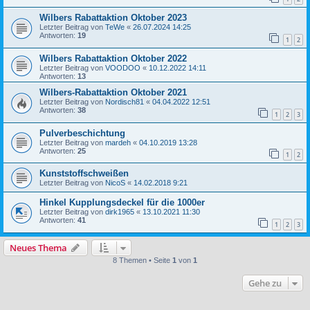
Wilbers Rabattaktion Oktober 2023
Letzter Beitrag von
TeWe
«
26.07.2024 14:25
Antworten:
19
1
2
Wilbers Rabattaktion Oktober 2022
Letzter Beitrag von
VOODOO
«
10.12.2022 14:11
Antworten:
13
Wilbers-Rabattaktion Oktober 2021
Letzter Beitrag von
Nordisch81
«
04.04.2022 12:51
Antworten:
38
1
2
3
Pulverbeschichtung
Letzter Beitrag von
mardeh
«
04.10.2019 13:28
Antworten:
25
1
2
Kunststoffschweißen
Letzter Beitrag von
NicoS
«
14.02.2018 9:21
Hinkel Kupplungsdeckel für die 1000er
Letzter Beitrag von
dirk1965
«
13.10.2021 11:30
Antworten:
41
1
2
3
Neues Thema
8 Themen • Seite
1
von
1
Gehe zu