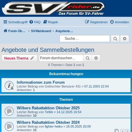
Schnellzugriff
FAQ
Regeln
Registrieren
Anmelden
Foren-Übersicht
SV-Mainboard
Angebote und Sammelbestellungen
Suche
Er
Angebote und Sammelbestellungen
Suche
Erweiterte Suche
Neues Thema
8 Themen • Seite
1
von
1
Bekanntmachungen
Informationen zum Forum
Letzter Beitrag von
Gelöschter Benutzer 431
«
07.11.2003 22:54
Antworten:
1
Themen
Wilbers Rabattaktion Oktober 2025
Letzter Beitrag von
TeWe
«
14.12.2025 16:54
Antworten:
10
Wilbers Rabattaktion Oktober 2024
Letzter Beitrag von
fighter-heiko
«
18.05.2025 20:09
Antworten:
15
1
2