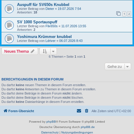
Auspuff für SV650s Knubbel
Letzter Beitrag von
Dieter
«
19.07.2026 7:54
Antworten:
18
1
2
SV 1000 Sportauspuff
Letzter Beitrag von
Flix650s
«
11.07.2026 13:55
Antworten:
2
Yoshimura Krümmer knubbel
Letzter Beitrag von
Ldriver
«
06.07.2026 8:43
Neues Thema
6 Themen • Seite
1
von
1
Gehe zu
BERECHTIGUNGEN IN DIESEM FORUM
Du darfst
keine
neuen Themen in diesem Forum erstellen.
Du darfst
keine
Antworten zu Themen in diesem Forum erstellen.
Du darfst deine Beiträge in diesem Forum
nicht
ändern.
Du darfst deine Beiträge in diesem Forum
nicht
löschen.
Du darfst
keine
Dateianhänge in diesem Forum erstellen.
Foren-Übersicht
Alle Zeiten sind
UTC+02:00
Powered by
phpBB
® Forum Software © phpBB Limited
Deutsche Übersetzung durch
phpBB.de
Datenschutz
|
Nutzungsbedingungen