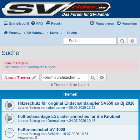
Schnellzugriff
FAQ
Regeln
Registrieren
Anmelden
Foren-Übersicht
SV-Mainboard
Marktplatz
Suche
Suche
Er
Suche
Forumsregeln
Bitte beachten: Marktplatz Regeln!
Suche
Erweiterte Suche
Neues Thema
6 Themen • Seite
1
von
1
Themen
Hitzeschutz für original Endschalldämpfer SV650 ab Bj.2016
Letzter Beitrag von
jubelroemer
«
06.08.2026 15:25
Fußrastenanlage LSL oder ähnliches für die Knubbel
Letzter Beitrag von
Dermainzer
«
24.07.2026 10:48
Fußbremshebel SV 1000
Letzter Beitrag von
SVMiNi
«
19.07.2026 10:31
Antworten:
3