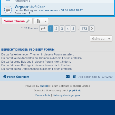
Antworten:
6
Vergaser läuft über
Letzter Beitrag von
motorradassen
«
31.01.2026 18:47
Antworten:
1
Neues Thema
Seite
1
von
173
1
2
3
4
5
173
Nächste
5182 Themen
…
Gehe zu
BERECHTIGUNGEN IN DIESEM FORUM
Du darfst
keine
neuen Themen in diesem Forum erstellen.
Du darfst
keine
Antworten zu Themen in diesem Forum erstellen.
Du darfst deine Beiträge in diesem Forum
nicht
ändern.
Du darfst deine Beiträge in diesem Forum
nicht
löschen.
Du darfst
keine
Dateianhänge in diesem Forum erstellen.
Foren-Übersicht
Alle Zeiten sind
UTC+02:00
Powered by
phpBB
® Forum Software © phpBB Limited
Deutsche Übersetzung durch
phpBB.de
Datenschutz
|
Nutzungsbedingungen