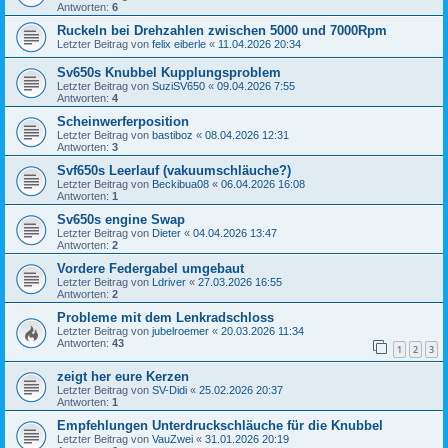
Antworten:
6
Ruckeln bei Drehzahlen zwischen 5000 und 7000Rpm
Letzter Beitrag von
felix eiberle
«
11.04.2026 20:34
Sv650s Knubbel Kupplungsproblem
Letzter Beitrag von
SuziSV650
«
09.04.2026 7:55
Antworten:
4
Scheinwerferposition
Letzter Beitrag von
bastiboz
«
08.04.2026 12:31
Antworten:
3
Svf650s Leerlauf (vakuumschläuche?)
Letzter Beitrag von
Beckibua08
«
06.04.2026 16:08
Antworten:
1
Sv650s engine Swap
Letzter Beitrag von
Dieter
«
04.04.2026 13:47
Antworten:
2
Vordere Federgabel umgebaut
Letzter Beitrag von
Ldriver
«
27.03.2026 16:55
Antworten:
2
Probleme mit dem Lenkradschloss
Letzter Beitrag von
jubelroemer
«
20.03.2026 11:34
Antworten:
43
1
2
3
zeigt her eure Kerzen
Letzter Beitrag von
SV-Didi
«
25.02.2026 20:37
Antworten:
1
Empfehlungen Unterdruckschläuche für die Knubbel
Letzter Beitrag von
VauZwei
«
31.01.2026 20:19