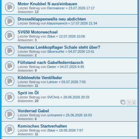
Motor Knubbel N aus/einbauen
Letzter Beitrag von
Dermainzer
«
23.07.2026 17:17
Antworten:
13
Drosselklappenwelle neu abdichten
Letzter Beitrag von
klausmuench
«
17.07.2026 21:34
SV650 Motorwechsel
Letzter Beitrag von
2blue
«
12.07.2026 10:06
Antworten:
3
Tourmax Lenkkopflager Schale steht über?
Letzter Beitrag von
Silversurfer
«
04.07.2026 13:41
Antworten:
2
Füllstand nach Gabelfederntausch
Letzter Beitrag von
Dieter
«
04.07.2026 6:45
Antworten:
9
Kibblewhite Ventilfeder
Letzter Beitrag von
Ldriver
«
03.07.2026 7:50
Antworten:
11
Sprit im Öl
Letzter Beitrag von
SVChris
«
29.06.2026 20:33
Antworten:
20
1
2
Vorderrad Gabel
Letzter Beitrag von
schrammi
«
25.06.2026 16:53
Antworten:
6
Komisches Startverhalten
Letzter Beitrag von
2blue
«
18.06.2026 7:57
Antworten:
11