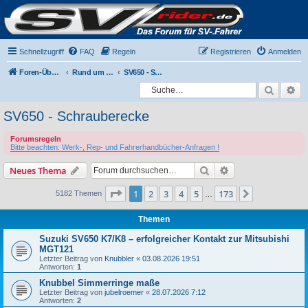
Schnellzugriff
FAQ
Regeln
Registrieren
Anmelden
Foren-Übersicht
Rund um die SV650
SV650 - Schrauberecke
Suche
Er
SV650 - Schrauberecke
Forumsregeln
Bitte beachten: Werk-, Rep- und Fahrerhandbücher-Anfragen !
Suche
Erweiterte Suche
Neues Thema
Seite
1
von
173
1
2
3
4
5
173
Nächste
5182 Themen
…
Themen
Suzuki SV650 K7/K8 – erfolgreicher Kontakt zur Mitsubishi
MGT121
Letzter Beitrag von
Knubbler
«
03.08.2026 19:51
Antworten:
1
Knubbel Simmerringe maße
Letzter Beitrag von
jubelroemer
«
28.07.2026 7:12
Antworten:
2