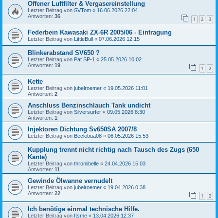
Offener Luftfilter & Vergasereinstellung
Letzter Beitrag von
SVTom
«
16.06.2026 22:04
Antworten:
36
1
2
3
Federbein Kawasaki ZX-6R 2005/06 - Eintragung
Letzter Beitrag von
LittleBull
«
07.06.2026 12:15
Blinkerabstand SV650 ?
Letzter Beitrag von
Pat SP-1
«
25.05.2026 10:02
Antworten:
19
1
2
Kette
Letzter Beitrag von
jubelroemer
«
19.05.2026 11:01
Antworten:
2
Anschluss Benzinschlauch Tank undicht
Letzter Beitrag von
Silversurfer
«
09.05.2026 8:30
Antworten:
1
Injektoren Dichtung Sv650SA 2007/8
Letzter Beitrag von
Beckibua08
«
06.05.2026 15:53
Kupplung trennt nicht richtig nach Tausch des Zugs (650
Kante)
Letzter Beitrag von
thronlibelle
«
24.04.2026 15:03
Antworten:
11
Gewinde Ölwanne vernudelt
Letzter Beitrag von
jubelroemer
«
19.04.2026 0:38
Antworten:
22
1
2
Ich benötige einmal technische Hilfe.
Letzter Beitrag von
Itsme
«
13.04.2026 12:37