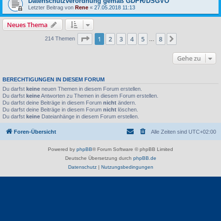
Datenschutzverordnung gemäß GDPR/DSGVO
Letzter Beitrag von
Rene
«
27.05.2018 11:13
Neues Thema
Seite
1
von
8
1
2
3
4
5
8
Nächste
214 Themen
…
Gehe zu
BERECHTIGUNGEN IN DIESEM FORUM
Du darfst
keine
neuen Themen in diesem Forum erstellen.
Du darfst
keine
Antworten zu Themen in diesem Forum erstellen.
Du darfst deine Beiträge in diesem Forum
nicht
ändern.
Du darfst deine Beiträge in diesem Forum
nicht
löschen.
Du darfst
keine
Dateianhänge in diesem Forum erstellen.
Foren-Übersicht
Alle Zeiten sind
UTC+02:00
Powered by
phpBB
® Forum Software © phpBB Limited
Deutsche Übersetzung durch
phpBB.de
Datenschutz
|
Nutzungsbedingungen