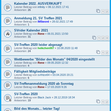
Kalender 2022. AUSVERKAUFT
Letzter Beitrag von
infinity
«
06.12.2021 17:41
Antworten:
26
1
2
Anmeldung 21. SV Treffen 2021
Letzter Beitrag von
IMSword
«
28.02.2021 17:49
Antworten:
1
SVrider Kalender 2021
Letzter Beitrag von
Rene
«
06.01.2021 13:50
Antworten:
31
1
2
3
SV-Treffen 2020 leider abgesagt
Letzter Beitrag von
heikchen007
«
10.08.2020 11:48
Antworten:
24
1
2
Wettbewerbe "Bilder des Monats" 04/2020 eingestellt
Letzter Beitrag von
Rene
«
09.05.2020 12:32
Antworten:
4
Fälligkeit Mitgliedsbeiträge
Letzter Beitrag von
svfritze64
«
03.04.2020 20:21
Antworten:
6
SV-Treffenanmeldung 2020 ab Sonntag
Letzter Beitrag von
Rene
«
17.03.2020 9:26
SV-Treffen 2020
Letzter Beitrag von
Black Jack
«
28.12.2019 18:34
Antworten:
19
1
2
Bild des Monats... letzter Tag!