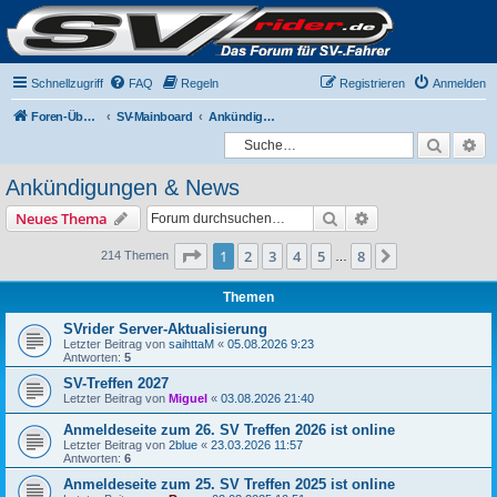
Schnellzugriff
FAQ
Regeln
Registrieren
Anmelden
Foren-Übersicht
SV-Mainboard
Ankündigungen & News
Suche
Er
Ankündigungen & News
Suche
Erweiterte Suche
Neues Thema
Seite
1
von
8
1
2
3
4
5
8
Nächste
214 Themen
…
Themen
SVrider Server-Aktualisierung
Letzter Beitrag von
saihttaM
«
05.08.2026 9:23
Antworten:
5
SV-Treffen 2027
Letzter Beitrag von
Miguel
«
03.08.2026 21:40
Anmeldeseite zum 26. SV Treffen 2026 ist online
Letzter Beitrag von
2blue
«
23.03.2026 11:57
Antworten:
6
Anmeldeseite zum 25. SV Treffen 2025 ist online