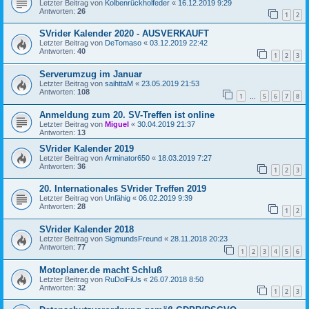
Letzter Beitrag von
Kolbenrückholfeder
«
16.12.2019 9:29
Antworten:
26
1
2
SVrider Kalender 2020 - AUSVERKAUFT
Letzter Beitrag von
DeTomaso
«
03.12.2019 22:42
Antworten:
40
1
2
3
Serverumzug im Januar
Letzter Beitrag von
saihttaM
«
23.05.2019 21:53
Antworten:
108
1
5
6
7
8
…
Anmeldung zum 20. SV-Treffen ist online
Letzter Beitrag von
Miguel
«
30.04.2019 21:37
Antworten:
13
SVrider Kalender 2019
Letzter Beitrag von
Arminator650
«
18.03.2019 7:27
Antworten:
36
1
2
3
20. Internationales SVrider Treffen 2019
Letzter Beitrag von
Unfähig
«
06.02.2019 9:39
Antworten:
28
1
2
SVrider Kalender 2018
Letzter Beitrag von
SigmundsFreund
«
28.11.2018 20:23
Antworten:
77
1
2
3
4
5
6
Motoplaner.de macht Schluß
Letzter Beitrag von
RuDolFiUs
«
26.07.2018 8:50
Antworten:
32
1
2
3