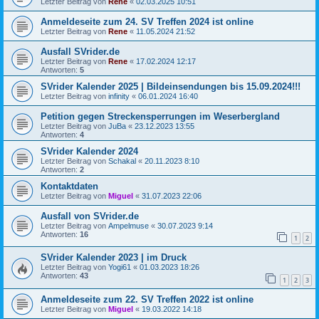
Letzter Beitrag von
Rene
«
02.03.2025 10:51
Anmeldeseite zum 24. SV Treffen 2024 ist online
Letzter Beitrag von
Rene
«
11.05.2024 21:52
Ausfall SVrider.de
Letzter Beitrag von
Rene
«
17.02.2024 12:17
Antworten:
5
SVrider Kalender 2025 | Bildeinsendungen bis 15.09.2024!!!
Letzter Beitrag von
infinity
«
06.01.2024 16:40
Petition gegen Streckensperrungen im Weserbergland
Letzter Beitrag von
JuBa
«
23.12.2023 13:55
Antworten:
4
SVrider Kalender 2024
Letzter Beitrag von
Schakal
«
20.11.2023 8:10
Antworten:
2
Kontaktdaten
Letzter Beitrag von
Miguel
«
31.07.2023 22:06
Ausfall von SVrider.de
Letzter Beitrag von
Ampelmuse
«
30.07.2023 9:14
Antworten:
16
1
2
SVrider Kalender 2023 | im Druck
Letzter Beitrag von
Yogi61
«
01.03.2023 18:26
Antworten:
43
1
2
3
Anmeldeseite zum 22. SV Treffen 2022 ist online
Letzter Beitrag von
Miguel
«
19.03.2022 14:18