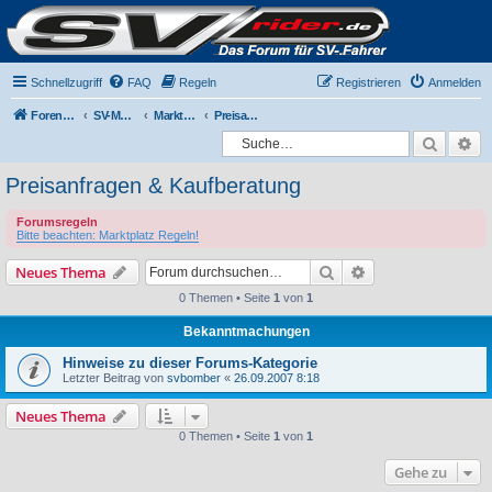
Schnellzugriff
FAQ
Regeln
Registrieren
Anmelden
Foren-Übersicht
SV-Mainboard
Marktplatz
Preisanfragen & Kaufberatung
Suche
Er
Preisanfragen & Kaufberatung
Forumsregeln
Bitte beachten: Marktplatz Regeln!
Suche
Erweiterte Suche
Neues Thema
0 Themen • Seite
1
von
1
Bekanntmachungen
Hinweise zu dieser Forums-Kategorie
Letzter Beitrag von
svbomber
«
26.09.2007 8:18
Neues Thema
0 Themen • Seite
1
von
1
Gehe zu