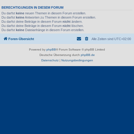
BERECHTIGUNGEN IN DIESEM FORUM
Du darfst
keine
neuen Themen in diesem Forum erstellen.
Du darfst
keine
Antworten zu Themen in diesem Forum erstellen.
Du darfst deine Beiträge in diesem Forum
nicht
ändern.
Du darfst deine Beiträge in diesem Forum
nicht
löschen.
Du darfst
keine
Dateianhänge in diesem Forum erstellen.
Foren-Übersicht
Alle Zeiten sind
UTC+02:00
Powered by
phpBB
® Forum Software © phpBB Limited
Deutsche Übersetzung durch
phpBB.de
Datenschutz
|
Nutzungsbedingungen