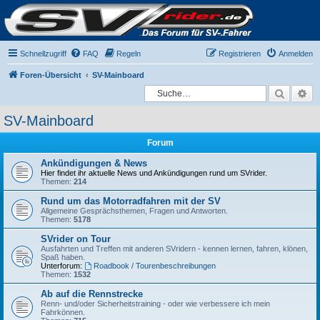
Schnellzugriff
FAQ
Regeln
Registrieren
Anmelden
Foren-Übersicht
SV-Mainboard
Suche
Er
SV-Mainboard
Forum
Ankündigungen & News
Hier findet ihr aktuelle News und Ankündigungen rund um SVrider.
Themen:
214
Rund um das Motorradfahren mit der SV
Allgemeine Gesprächsthemen, Fragen und Antworten.
Themen:
5178
SVrider on Tour
Ausfahrten und Treffen mit anderen SVridern - kennen lernen, fahren, klönen,
Spaß haben.
Unterforum:
Roadbook / Tourenbeschreibungen
Themen:
1532
Ab auf die Rennstrecke
Renn- und/oder Sicherheitstraining - oder wie verbessere ich mein
Fahrkönnen.