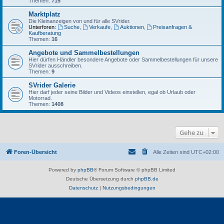
Themen:
715
Marktplatz
Die Kleinanzeigen von und für alle SVrider.
Unterforen:
Suche
,
Verkaufe
,
Auktionen
,
Preisanfragen &
Kaufberatung
Themen:
16
Angebote und Sammelbestellungen
Hier dürfen Händler besondere Angebote oder Sammelbestellungen für unsere
SVrider ausschreiben.
Themen:
9
SVrider Galerie
Hier darf jeder seine Bilder und Videos einstellen, egal ob Urlaub oder
Motorrad.
Themen:
1408
Gehe zu
Foren-Übersicht
Alle Zeiten sind
UTC+02:00
Powered by
phpBB
® Forum Software © phpBB Limited
Deutsche Übersetzung durch
phpBB.de
Datenschutz
|
Nutzungsbedingungen