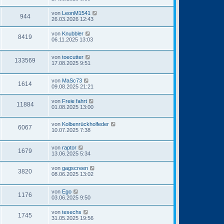
von
LeonM1541
944
26.03.2026 12:43
von
Knubbler
8419
06.11.2025 13:03
von
toecutter
133569
17.08.2025 9:51
von
MaSc73
1614
09.08.2025 21:21
von
Freie fahrt
11884
01.08.2025 13:00
von
Kolbenrückholfeder
6067
10.07.2025 7:38
von
raptor
1679
13.06.2025 5:34
von
gagscreen
3820
08.06.2025 13:02
von
Ego
1176
03.06.2025 9:50
von
tesechs
1745
31.05.2025 19:56