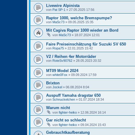
Livewire Alpinista
von
Pat SP-1
» 27.05.2025 17:56
Raptor 1000, welche Bremspumpe?
von
MaSc73
» 09.05.2025 15:35
Mit Cagiva Raptor 1000 wieder an Bord
von
MaSc73
» 18.07.2024 12:01
Faire Preiseinschätzung für Suzuki SV 650
von
Ropa75
» 22.01.2025 15:42
V2 / Reihen 4er Motorräder
von
RoteSv90762
» 28.05.2023 20:32
MT09 Model 2024
von
white0Fox
» 09.09.2024 17:59
Brixton
von
Jockel
» 06.08.2024 8:04
Auspuff Yamaha dragstar 650
von
Schnuckelchen
» 01.07.2024 18:34
Warum nicht
von
fighter-heiko
» 12.06.2024 16:14
Gar nicht so schlecht
von
fighter-heiko
» 09.04.2024 15:43
Gebrauchtkaufberatung