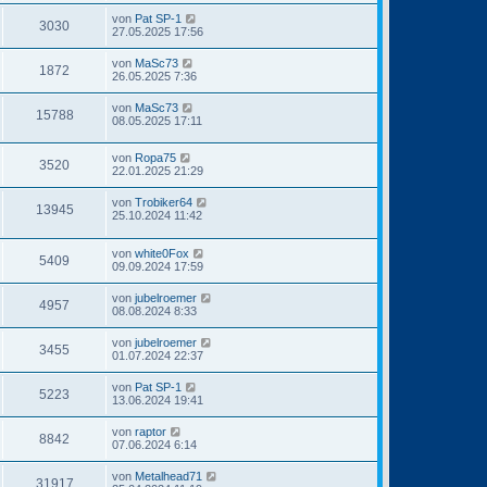
von
Pat SP-1
3030
27.05.2025 17:56
von
MaSc73
1872
26.05.2025 7:36
von
MaSc73
15788
08.05.2025 17:11
von
Ropa75
3520
22.01.2025 21:29
von
Trobiker64
13945
25.10.2024 11:42
von
white0Fox
5409
09.09.2024 17:59
von
jubelroemer
4957
08.08.2024 8:33
von
jubelroemer
3455
01.07.2024 22:37
von
Pat SP-1
5223
13.06.2024 19:41
von
raptor
8842
07.06.2024 6:14
von
Metalhead71
31917