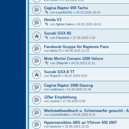
von
SV1K
» 27.03.2026 8:59
Cagiva Raptor 650 Tacho
von
LeonM1541
» 25.03.2026 19:14
Honda V3
von
fighter-heiko
» 04.01.2025 16:41
Suzuki GSX 8S
von
Pastorius
» 27.05.2023 1:02
Facebook Gruppe für Raptoren Fans
von
MaSc73
» 09.08.2025 21:21
Moto Morini Corsaro 1200 Veloce
von
ZMax48
» 04.03.2023 22:11
Suzuki GSX-8 TT
von
Ropa75
» 06.07.2025 9:53
Cagiva Raptor 1000 Gaszug
von
coalmaca
» 01.06.2025 21:40
125er Empfehlung
von
Jockel
» 27.05.2025 6:49
Werkstatthandbuch u. Scheinwerfer gesucht - A
von
GummiReifen
» 03.06.2025 8:13
Hypersensibles ABS an VStrom 650 2007
von
tesechs
» 30.05.2025 22:25