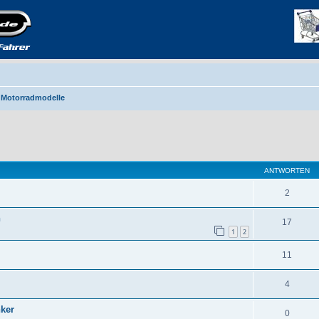
 Motorradmodelle
eiterte Suche
ANTWORTEN
2
n
17
1
2
11
4
ker
0