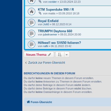
von
vsrider
» 13.03.2024 22:23
KTM Superduke 990 / R
von
mattis
» 03.09.2010 18:18
Royal Enfield
von
Jo60
» 08.12.2023 8:14
TRIUMPH Daytona 660
von
jubelroemer
» 09.01.2024 20:00
Hilfeee!! wo SV650 folieren?
von
ralfii
» 06.11.2022 23:42
Neues Thema
Zurück zur Foren-Übersicht
BERECHTIGUNGEN IN DIESEM FORUM
Du darfst
keine
neuen Themen in diesem Forum erstellen.
Du darfst
keine
Antworten zu Themen in diesem Forum erstellen.
Du darfst deine Beiträge in diesem Forum
nicht
ändern.
Du darfst deine Beiträge in diesem Forum
nicht
löschen.
Du darfst
keine
Dateianhänge in diesem Forum erstellen.
Foren-Übersicht