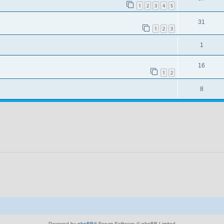
1
2
3
4
5
31
1
2
3
1
16
1
2
8
Powered by
phpBB
® Forum Software © phpBB Limited