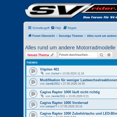
Schnellzugriff
FAQ
Regeln
Foren-Übersicht
Sonstige Themen
Alles rund um andere
Alles rund um andere Motorradmodelle
Suche
Erw
Neues Thema
THEMEN
Vitpilen 401
von
Jockel
» 13.09.2024 11:16
Modifikation für weniger Lastwechselreaktione
von
Jannik2911
» 27.05.2026 16:35
Cagiva Raptor 1000 läuft nicht richtig
von
Jannik2911
» 13.05.2026 9:21
Cagiva Raptor 1000 Vorderrad
von
zampa77
» 17.05.2026 20:16
Cagiva Raptor 1000 Zubehörtacho und LED-Blin