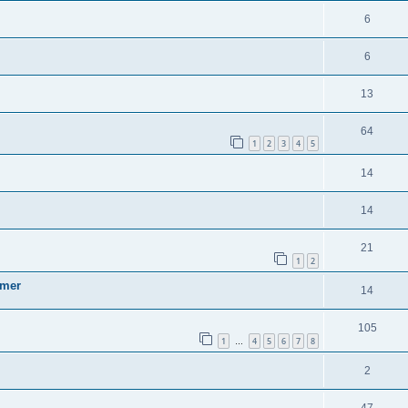
6
6
13
64
1
2
3
4
5
14
14
21
1
2
mmer
14
105
1
4
5
6
7
8
…
2
47