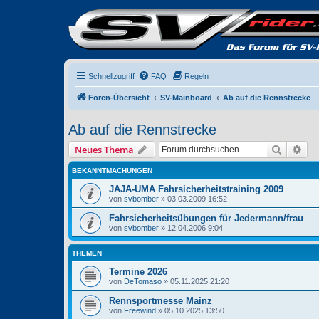
Schnellzugriff
FAQ
Regeln
Foren-Übersicht
SV-Mainboard
Ab auf die Rennstrecke
Ab auf die Rennstrecke
Suche
Erw
Neues Thema
BEKANNTMACHUNGEN
JAJA-UMA Fahrsicherheitstraining 2009
von
svbomber
» 03.03.2009 16:52
Fahrsicherheitsübungen für Jedermann/frau
von
svbomber
» 12.04.2006 9:04
THEMEN
Termine 2026
von
DeTomaso
» 05.11.2025 21:20
Rennsportmesse Mainz
von
Freewind
» 05.10.2025 13:50