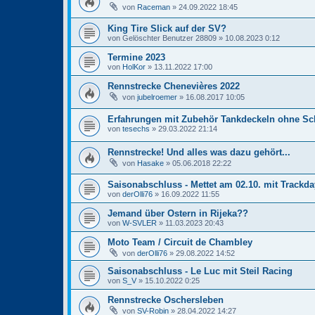
von
Raceman
» 24.09.2022 18:45
King Tire Slick auf der SV?
von
Gelöschter Benutzer 28809
» 10.08.2023 0:12
Termine 2023
von
HolKor
» 13.11.2022 17:00
Rennstrecke Chenevières 2022
von
jubelroemer
» 16.08.2017 10:05
Erfahrungen mit Zubehör Tankdeckeln ohne Sc
von
tesechs
» 29.03.2022 21:14
Rennstrecke! Und alles was dazu gehört...
von
Hasake
» 05.06.2018 22:22
Saisonabschluss - Mettet am 02.10. mit Trackd
von
derOlli76
» 16.09.2022 11:55
Jemand über Ostern in Rijeka??
von
W-SVLER
» 11.03.2023 20:43
Moto Team / Circuit de Chambley
von
derOlli76
» 29.08.2022 14:52
Saisonabschluss - Le Luc mit Steil Racing
von
S_V
» 15.10.2022 0:25
Rennstrecke Oschersleben
von
SV-Robin
» 28.04.2022 14:27