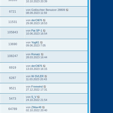
10.10.2023 20:39
von
Gelöschter Benutzer 28809
6721
08.09.2023 11:59
von
derOlli76
11531
29.08.2023 18:53
von
Pat SP-1
105843
10.06.2023 16:54
von
Yogi61
13690
09.06.2023 7:05
von
Ronatz
108247
28.03.2023 16:44
von
derOlli76
6919
13.03.2023 16:15
von
W-SVLER
6287
11.03.2023 20:43
von
Freewind
9521
27.12.2022 17:31
von
S_V
5473
24.10.2022 21:54
von
ZMax48
64789
02.10.2022 20:40