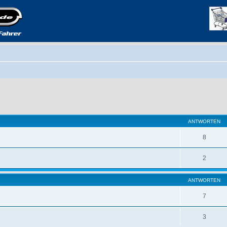
eiterte Suche
ANTWORTEN
8
2
ANTWORTEN
7
3