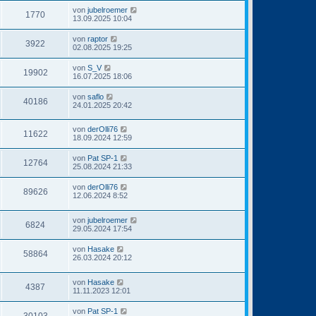
von
jubelroemer
1770
13.09.2025 10:04
von
raptor
3922
02.08.2025 19:25
von
S_V
19902
16.07.2025 18:06
von
saflo
40186
24.01.2025 20:42
von
derOlli76
11622
18.09.2024 12:59
von
Pat SP-1
12764
25.08.2024 21:33
von
derOlli76
89626
12.06.2024 8:52
von
jubelroemer
6824
29.05.2024 17:54
von
Hasake
58864
26.03.2024 20:12
von
Hasake
4387
11.11.2023 12:01
von
Pat SP-1
30103