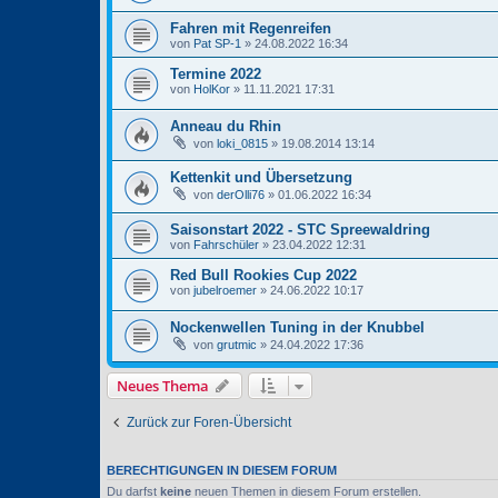
Fahren mit Regenreifen
von
Pat SP-1
» 24.08.2022 16:34
Termine 2022
von
HolKor
» 11.11.2021 17:31
Anneau du Rhin
von
loki_0815
» 19.08.2014 13:14
Kettenkit und Übersetzung
von
derOlli76
» 01.06.2022 16:34
Saisonstart 2022 - STC Spreewaldring
von
Fahrschüler
» 23.04.2022 12:31
Red Bull Rookies Cup 2022
von
jubelroemer
» 24.06.2022 10:17
Nockenwellen Tuning in der Knubbel
von
grutmic
» 24.04.2022 17:36
Neues Thema
Zurück zur Foren-Übersicht
BERECHTIGUNGEN IN DIESEM FORUM
Du darfst
keine
neuen Themen in diesem Forum erstellen.