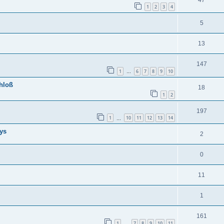
1
2
3
4
5
13
147
1
6
7
8
9
10
…
hloß
18
1
2
197
1
10
11
12
13
14
…
ays
2
0
11
1
161
1
7
8
9
10
11
…