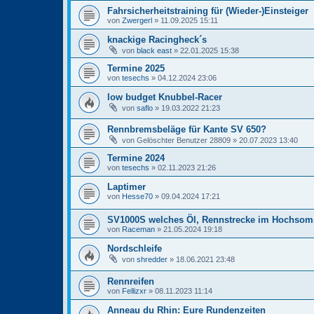
Fahrsicherheitstraining für (Wieder-)Einsteiger
von
Zwergerl
» 11.09.2025 15:11
knackige Racingheck´s
von
black east
» 22.01.2025 15:38
Termine 2025
von
tesechs
» 04.12.2024 23:06
low budget Knubbel-Racer
von
saflo
» 19.03.2022 21:23
Rennbremsbeläge für Kante SV 650?
von
Gelöschter Benutzer 28809
» 20.07.2023 13:40
Termine 2024
von
tesechs
» 02.11.2023 21:26
Laptimer
von
Hesse70
» 09.04.2024 17:21
SV1000S welches Öl, Rennstrecke im Hochso
von
Raceman
» 21.05.2024 19:18
Nordschleife
von
shredder
» 18.06.2021 23:48
Rennreifen
von
Fellizxr
» 08.11.2023 11:14
Anneau du Rhin: Eure Rundenzeiten