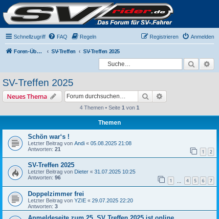
Schnellzugriff
FAQ
Regeln
Registrieren
Anmelden
Foren-Übersicht
SV-Treffen
SV-Treffen 2025
Suche
Er
SV-Treffen 2025
Suche
Erweiterte Suche
Neues Thema
4 Themen • Seite
1
von
1
Themen
Schön war‘s !
Letzter Beitrag von
Andi
«
05.08.2025 21:08
Antworten:
21
1
2
SV-Treffen 2025
Letzter Beitrag von
Dieter
«
31.07.2025 10:25
Antworten:
96
1
4
5
6
7
…
Doppelzimmer frei
Letzter Beitrag von
YZIE
«
29.07.2025 22:20
Antworten:
3
Anmeldeseite zum 25. SV Treffen 2025 ist online