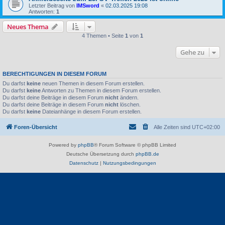
Letzter Beitrag von
IMSword
«
02.03.2025 19:08
Antworten:
1
Neues Thema
4 Themen • Seite
1
von
1
Gehe zu
BERECHTIGUNGEN IN DIESEM FORUM
Du darfst
keine
neuen Themen in diesem Forum erstellen.
Du darfst
keine
Antworten zu Themen in diesem Forum erstellen.
Du darfst deine Beiträge in diesem Forum
nicht
ändern.
Du darfst deine Beiträge in diesem Forum
nicht
löschen.
Du darfst
keine
Dateianhänge in diesem Forum erstellen.
Foren-Übersicht
Alle Zeiten sind
UTC+02:00
Powered by
phpBB
® Forum Software © phpBB Limited
Deutsche Übersetzung durch
phpBB.de
Datenschutz
|
Nutzungsbedingungen