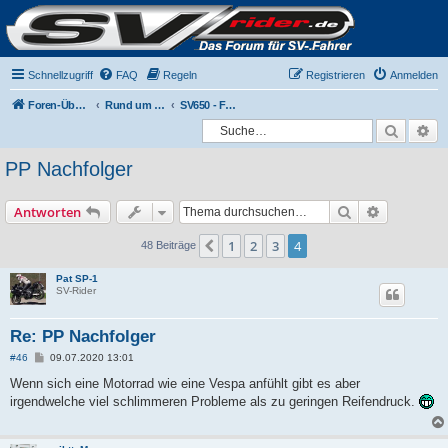
Schnellzugriff
FAQ
Regeln
Registrieren
Anmelden
Foren-Übersicht
Rund um die SV650
SV650 - Fahrwerk und Reifenwahl
Suche
Er
PP Nachfolger
Suche
Erweiterte
Antworten
1
2
3
4
Vorherige
48 Beiträge
Pat SP-1
SV-Rider
Re: PP Nachfolger
B
#46
09.07.2020 13:01
e
i
Wenn sich eine Motorrad wie eine Vespa anfühlt gibt es aber
t
irgendwelche viel schlimmeren Probleme als zu geringen Reifendruck.
r
a
g