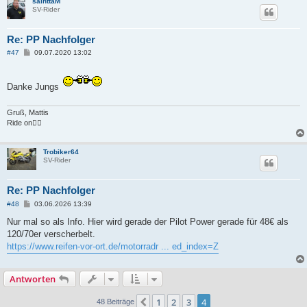
saihttaM
SV-Rider
Re: PP Nachfolger
B
#47
09.07.2020 13:02
e
i
t
r
Danke Jungs
a
g
Gruß, Mattis
Ride on✌🏼
Trobiker64
SV-Rider
Re: PP Nachfolger
B
#48
03.06.2026 13:39
e
i
Nur mal so als Info. Hier wird gerade der Pilot Power gerade für 48€ als
t
120/70er verscherbelt.
r
a
https://www.reifen-vor-ort.de/motorradr ... ed_index=Z
g
Antworten
1
2
3
4
Vorherige
48 Beiträge