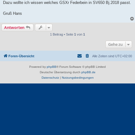
Dazu wollte ich wissen welches GSXr Federbein in SV650 Bj.2018 passt.
Gruß Hans
Antworten
1 Beitrag • Seite
1
von
1
Gehe zu
Foren-Übersicht
Alle Zeiten sind
UTC+02:00
Powered by
phpBB
® Forum Software © phpBB Limited
Deutsche Übersetzung durch
phpBB.de
Datenschutz
|
Nutzungsbedingungen