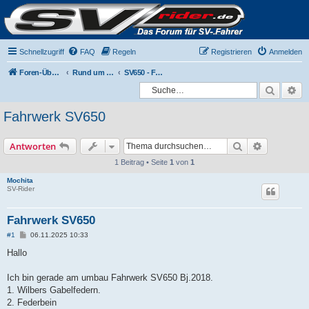
Schnellzugriff
FAQ
Regeln
Registrieren
Anmelden
Foren-Übersicht
Rund um die SV650
SV650 - Fahrwerk und Reifenwahl
Suche
Er
Fahrwerk SV650
Suche
Erweiterte
Antworten
1 Beitrag • Seite
1
von
1
Mochita
SV-Rider
Fahrwerk SV650
B
#1
06.11.2025 10:33
e
i
Hallo
t
r
a
Ich bin gerade am umbau Fahrwerk SV650 Bj.2018.
g
1. Wilbers Gabelfedern.
2. Federbein