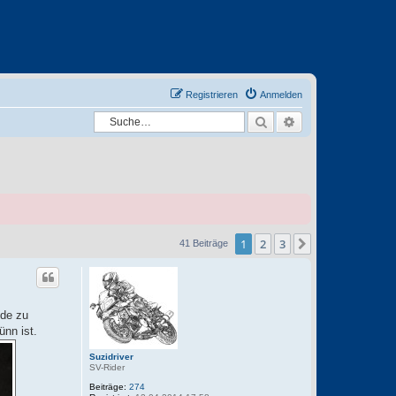
Registrieren
Anmelden
Suche
Erweiterte Suche
1
2
3
Nächste
41 Beiträge
nde zu
nn ist.
Suzidriver
SV-Rider
Beiträge:
274