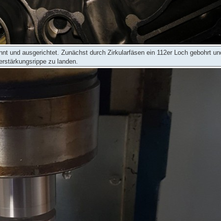
t und ausgerichtet. Zunächst durch Zirkularfäsen ein 112er Loch gebohrt u
Verstärkungsrippe zu landen.