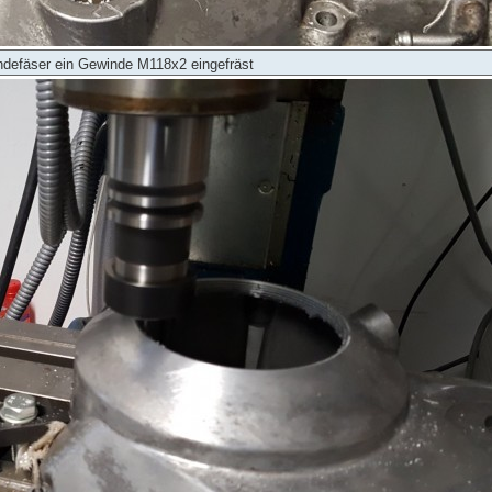
ndefäser ein Gewinde M118x2 eingefräst