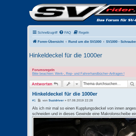
Schnellzugriff
FAQ
Regeln
Foren-Übersicht
Rund um die SV1000
SV1000 - Schraube
Hinkeldeckel für die 1000er
Forumsregeln
Bitte beachten: Werk-, Rep- und Fahrerhandbücher-Anfragen !
Antworten
Hinkeldeckel für die 1000er
B
#1
von
Suzidriver
»
07.08.2019 22:28
e
i
Als ich mir mal so einen Kupplungsdeckel von innen angesc
t
schneiden und in dieses Gewinde eine Makrolonscheibe ein
r
a
g