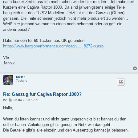
a
nach kurzer Zeit muss ich mich schon wieder hier melden... Ich habe seit
g
Kurzem eine Cagiva Raptor 1000. Da sind ja wenigstens einige Teile
baugleich mit den TL/SV-Modellen. Jetzt ist mit der Gaszug (Öffner)
gerissen. Die Teile scheinen jedoch nicht mehr produziert zu werden...
Weiß hier jemand wo man so einen noch bekommt oder ob ggf. ein
anderer passt?
Habe nur den für 60 Tacken aus UK gefunden:
https://www.hargloperformance.com/cagiv ... 8272-p.asp
VG
Jannik
Dieter
Techpro
Re: Gaszug für Cagiva Raptor 1000?
B
#2
26.04.2026 17:53
e
i
Hallo,
t
r
a
Wenn du löten kannst und nicht ganz ungeschickt bist kannst du den
g
selber bauen. Anleitungen gibt's genug im Netz wie das geht.
Die Bauteile gibt's alle einzeln und den Aussenzug kannst ja belassen.