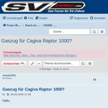
Schnellzugriff
FAQ
Regeln
Registrieren
Anmelden
Foren-Übersicht
Rund um die SV1000
SV1000 - Technische Fragen & Probleme
Suche
Er
Gaszug für Cagiva Raptor 1000?
Forumsregeln
Bitte beachten: Werk-, Rep- und Fahrerhandbücher-Anfragen !
Suche
Erweiterte
Antworten
3 Beiträge • Seite
1
von
1
Jannik2911
SV-Rider
Gaszug für Cagiva Raptor 1000?
B
#1
26.04.2026 17:33
e
i
Hallo,
t
r