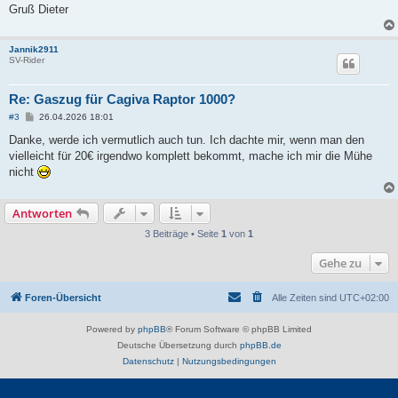
Gruß Dieter
Jannik2911
SV-Rider
Re: Gaszug für Cagiva Raptor 1000?
B
#3
26.04.2026 18:01
e
i
Danke, werde ich vermutlich auch tun. Ich dachte mir, wenn man den
t
vielleicht für 20€ irgendwo komplett bekommt, mache ich mir die Mühe
r
a
nicht
g
Antworten
3 Beiträge • Seite
1
von
1
Gehe zu
Foren-Übersicht
Alle Zeiten sind
UTC+02:00
Powered by
phpBB
® Forum Software © phpBB Limited
Deutsche Übersetzung durch
phpBB.de
Datenschutz
|
Nutzungsbedingungen