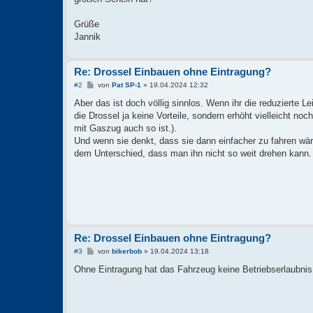
Grüße
Jannik
Re: Drossel Einbauen ohne Eintragung?
B
#2
von
Pat SP-1
»
19.04.2024 12:32
e
i
Aber das ist doch völlig sinnlos. Wenn ihr die reduzierte L
t
die Drossel ja keine Vorteile, sondern erhöht vielleicht n
r
a
mit Gaszug auch so ist.).
g
Und wenn sie denkt, dass sie dann einfacher zu fahren wäre,
dem Unterschied, dass man ihn nicht so weit drehen kann.
Re: Drossel Einbauen ohne Eintragung?
B
#3
von
bikerbob
»
19.04.2024 13:18
e
i
Ohne Eintragung hat das Fahrzeug keine Betriebserlaubnis
t
r
a
g