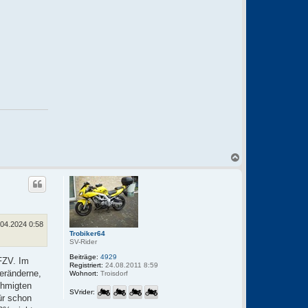
N
a
c
h
o
b
e
n
.04.2024 0:58
Trobiker64
SV-Rider
Beiträge:
4929
 FZV. Im
Registriert:
24.08.2011 8:59
veränderne,
Wohnort:
Troisdorf
ehmigten
SVrider:
ür schon