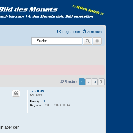
Registrieren
Anmelden
Suche
Erweiterte Suche
1
2
3
Nächste
32 Beiträge
JannikHB
SV-Rider
Beiträge:
2
Registriert:
28.03.2024 11:44
/in aber den