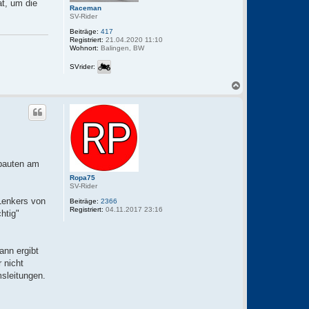
t, um die
n
Raceman
SV-Rider
Beiträge:
417
Registriert:
21.04.2020 11:10
Wohnort:
Balingen, BW
SVrider:
N
a
c
h
o
b
e
n
mbauten am
Ropa75
SV-Rider
Lenkers von
Beiträge:
2366
Registriert:
04.11.2017 23:16
htig"
ann ergibt
 nicht
msleitungen.