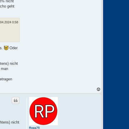
8% nicht
cho geht
.04.2024 0:58
ss.
Oder
tens) nicht
e man
etragen
N
a
c
h
o
b
e
n
htens) nicht
Ropa75