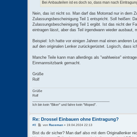
a
Bei Anbauteilen ist es doch so, dass man nach Eintragung
g
Nein, das ist nicht so. Man darf das Motorrad nur in dem Z
Zulassungsbescheinigung Teil 1 entspricht. Soll heißen: D
Zulassungsbescheinigung Teil 1 ergibt. Ist das nicht der Fa
eintragen lässt, aber das Teil irgendwann wieder ausbaut,
Beispiel: Ich hatte vor einigen Jahren mal einen anderen L
auf den originalen Lenker zurückgerüstet. Logisch, dass i
Manche Teile kann man allerdings als "wahlweise" eintrage
Einmannsitzbank gemacht.
Grüße
Rolf
Grüße
Rolf
__________________________________________
Ich bin kein "Biker" und fahre kein "Moped".
Re: Drossel Einbauen ohne Eintragung?
B
#8
von
Raceman
»
19.04.2024 22:13
e
i
Bist du dir sicher? Man darf also mit dem Originallenker ni
t