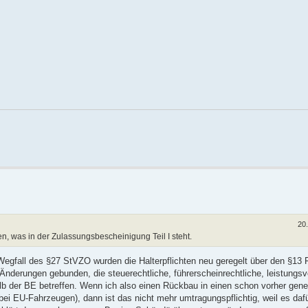
20
n, was in der Zulassungsbescheinigung Teil I steht.
 Wegfall des §27 StVZO wurden die Halterpflichten neu geregelt über den §13
nderungen gebunden, die steuerechtliche, führerscheinrechtliche, leistungs
lb der BE betreffen. Wenn ich also einen Rückbau in einen schon vorher gen
i EU-Fahrzeugen), dann ist das nicht mehr umtragungspflichtig, weil es daf