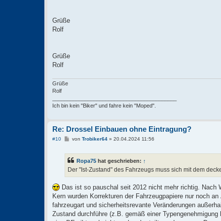
Grüße
Rolf
Grüße
Rolf
Grüße
Rolf
__________________________________________
Ich bin kein "Biker" und fahre kein "Moped".
Re: Drossel Einbauen ohne Eintragung?
B
#10
von
Trobiker64
»
20.04.2024 11:56
e
i
t
Ropa75
hat geschrieben:
↑
r
a
Der "Ist-Zustand" des Fahrzeugs muss sich mit dem decke
g
Das ist so pauschal seit 2012 nicht mehr richtig. Nach
Kern wurden Korrekturen der Fahrzeugpapiere nur noch an Ä
fahrzeugart und sicherheitsrevante Veränderungen außerha
Zustand durchführe (z.B. gemäß einer Typengenehmigung be