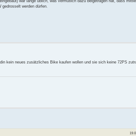
ngebaut) war lange üblich, was vermutlich dazu beigetragen hat, dass mittler
 gedrosselt werden dürfen.
ndin kein neues zusätzliches Bike kaufen wollen und sie sich keine 72PS zutr
19.