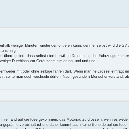
nerhalb weniger Minuten wieder demontieren kann, denn er selbst wird die SV
t unsinnig.
rt überreguliert, dass selbst eine freiwillige Drosselung des Fahrzeugs zum er
 weniger Durchlass zur Geräuschminimierung, und und und.
ntweder mit oder ohne selbige fahren darf. Wenn man ne Drossel einträgt und 
 zahlt sollte man doch wechseln dürfen. Nach gesundem Menschenverstand, ab
 niemand auf die Idee gekommen, das Motorrad zu drosseln, wenn es weder
ungsprämie vorteilhaft ist und daher kommt auch keine Behörde auf die Idee.