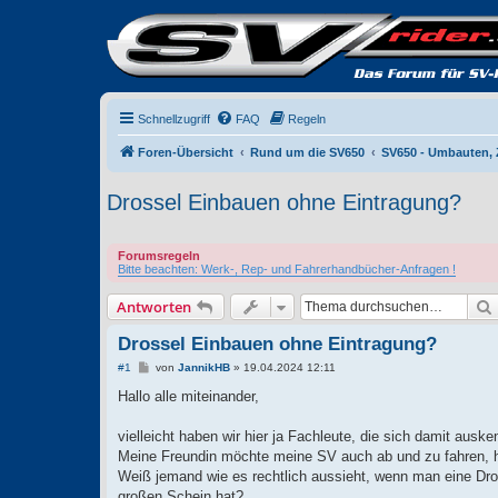
Schnellzugriff
FAQ
Regeln
Foren-Übersicht
Rund um die SV650
SV650 - Umbauten, 
Drossel Einbauen ohne Eintragung?
Forumsregeln
Bitte beachten: Werk-, Rep- und Fahrerhandbücher-Anfragen !
Antworten
Drossel Einbauen ohne Eintragung?
B
#1
von
JannikHB
»
19.04.2024 12:11
e
i
Hallo alle miteinander,
t
r
a
vielleicht haben wir hier ja Fachleute, die sich damit auske
g
Meine Freundin möchte meine SV auch ab und zu fahren, ha
Weiß jemand wie es rechtlich aussieht, wenn man eine Dross
großen Schein hat?