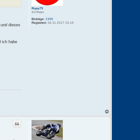
Ropa75
SV-Rider
Beiträge:
2366
Registriert:
04.11.2017 23:16
t und dieses
d ich habe
N
a
c
h
o
b
e