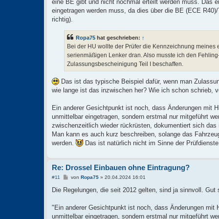
eine BE gibt und nicht nochmal erteilt werden muss. Das
eingetragen werden muss, da dies über die BE (ECE R40)
richtig).
Ropa75
hat geschrieben:
↑
Bei der HU wollte der Prüfer die Kennzeichnung meines 
serienmäßigen Lenker dran. Also musste ich den Fehling-
Zulassungsbescheinigung Teil I beschaffen.
Das ist das typische Beispiel dafür, wenn man Zulassu
wie lange ist das inzwischen her? Wie ich schon schrieb,
Ein anderer Gesichtpunkt ist noch, dass Änderungen mit Hi
unmittelbar eingetragen, sondern erstmal nur mitgeführt 
zwischenzeitlich wieder rückrüsten, dokumentiert sich das
Man kann es auch kurz beschreiben, solange das Fahrzeug
werden.
Das ist natürlich nicht im Sinne der Prüfdienste
Re: Drossel Einbauen ohne Eintragung?
B
#11
von
Ropa75
»
20.04.2024 16:01
e
i
Die Regelungen, die seit 2012 gelten, sind ja sinnvoll. Gut 
t
r
a
"Ein anderer Gesichtpunkt ist noch, dass Änderungen mit H
g
unmittelbar eingetragen, sondern erstmal nur mitgeführt w