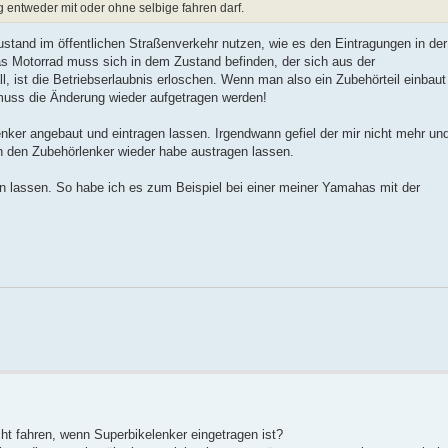
 entweder mit oder ohne selbige fahren darf.
ustand im öffentlichen Straßenverkehr nutzen, wie es den Eintragungen in der
as Motorrad muss sich in dem Zustand befinden, der sich aus der
ll, ist die Betriebserlaubnis erloschen. Wenn man also ein Zubehörteil einbau
 muss die Änderung wieder aufgetragen werden!
enker angebaut und eintragen lassen. Irgendwann gefiel der mir nicht mehr un
ch den Zubehörlenker wieder habe austragen lassen.
n lassen. So habe ich es zum Beispiel bei einer meiner Yamahas mit der
cht fahren, wenn Superbikelenker eingetragen ist?