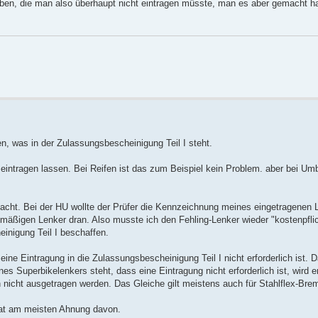
aben, die man also überhaupt nicht eintragen müsste, man es aber gemacht ha
, was in der Zulassungsbescheinigung Teil I steht.
intragen lassen. Bei Reifen ist das zum Beispiel kein Problem. aber bei U
ht. Bei der HU wollte der Prüfer die Kennzeichnung meines eingetragenen 
nmäßigen Lenker dran. Also musste ich den Fehling-Lenker wieder "kostenpflic
inigung Teil I beschaffen.
eine Eintragung in die Zulassungsbescheinigung Teil I nicht erforderlich ist. D
es Superbikelenkers steht, dass eine Eintragung nicht erforderlich ist, wird er
nicht ausgetragen werden. Das Gleiche gilt meistens auch für Stahlflex-Bre
 hat am meisten Ahnung davon.