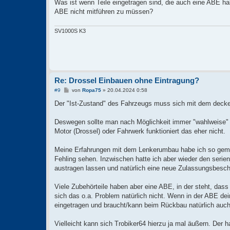
Was ist wenn Teile eingetragen sind, die auch eine ABE h
r
a
ABE nicht mitführen zu müssen?
g
SV1000S K3
Re: Drossel Einbauen ohne Eintragung?
B
#9
von
Ropa75
»
20.04.2024 0:58
e
i
Der "Ist-Zustand" des Fahrzeugs muss sich mit dem decken
t
r
a
Deswegen sollte man nach Möglichkeit immer "wahlweise" e
g
Motor (Drossel) oder Fahrwerk funktioniert das eher nicht.
Meine Erfahrungen mit dem Lenkerumbau habe ich so gemac
Fehling sehen. Inzwischen hatte ich aber wieder den serie
austragen lassen und natürlich eine neue Zulassungsbesche
Viele Zubehörteile haben aber eine ABE, in der steht, dass 
sich das o.a. Problem natürlich nicht. Wenn in der ABE dein
eingetragen und braucht/kann beim Rückbau natürlich auch 
Vielleicht kann sich Trobiker64 hierzu ja mal äußern. Der