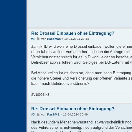
Re: Drossel Einbauen ohne Eintragung?
B
#4
von
Raceman
»
19.04.2024 20:44
e
i
JannikHB wird wohl eine Drossel einbauen wollen die er in
t
offen fahren wollen. Von dem her finde ich die Anfrage nich
r
a
Versicherungstechnisch ist es in D wohl leider so bescheue
g
Betriebserlaubnis führen wird. Selbiges bei DB-Eatern mit
Bei Anbauteilen ist es doch so, dass man nach Eintragung e
die höhere Steuer und Versicherung der offenen Variante
kaum nach Behördenverständnis?
SV1000S K3
Re: Drossel Einbauen ohne Eintragung?
B
#5
von
Pat SP-1
»
19.04.2024 20:49
e
i
Nach gesundem Menschenverstand ist wahrscheinlich noch
t
des Führerscheins notwendig, noch aufgrund der Versicher
r
a