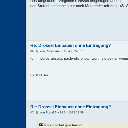
Das umgekehrte Vorgehen (Drossel eingetragen aber nicht ei
g
den Stufenführerschein nur noch Motorräder mit max. 48kW
Re: Drossel Einbauen ohne Eintragung?
B
#6
von
Raceman
»
19.04.2024 21:03
e
i
Ich finde es absolut nachvollziehbar, wenn sie seiner Freu
t
r
a
g
SV1000S K3
Re: Drossel Einbauen ohne Eintragung?
B
#7
von
Ropa75
»
19.04.2024 21:59
e
i
t
Raceman
hat geschrieben:
↑
r