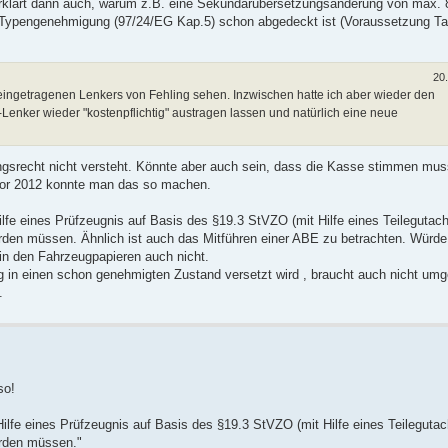
 erklärt dann auch, warum z.B. eine Sekündärübersetzungsänderung von max. 
/Typengenehmigung (97/24/EG Kap.5) schon abgedeckt ist (Voraussetzung Ta
20
eingetragenen Lenkers von Fehling sehen. Inzwischen hatte ich aber wieder den
Lenker wieder "kostenpflichtig" austragen lassen und natürlich eine neue
ngsrecht nicht versteht. Könnte aber auch sein, dass die Kasse stimmen mu
 vor 2012 konnte man das so machen.
lfe eines Prüfzeugnis auf Basis des §19.3 StVZO (mit Hilfe eines Teilegutach
werden müssen. Ähnlich ist auch das Mitführen einer ABE zu betrachten. Würd
 in den Fahrzeugpapieren auch nicht.
 in einen schon genehmigten Zustand versetzt wird , braucht auch nicht umg
.
so!
ilfe eines Prüfzeugnis auf Basis des §19.3 StVZO (mit Hilfe eines Teilegutac
erden müssen."