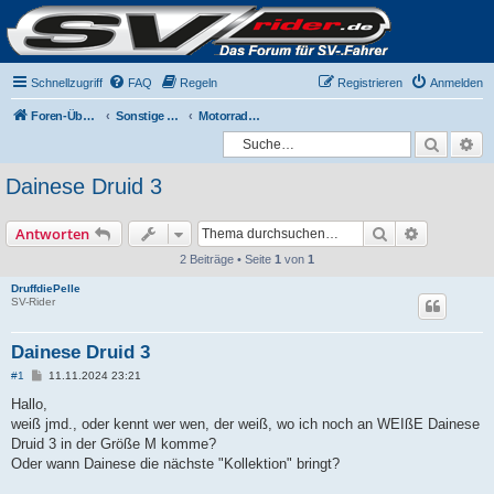
Schnellzugriff
FAQ
Regeln
Registrieren
Anmelden
Foren-Übersicht
Sonstige Themen
Motorradbekleidung
Suche
Er
Dainese Druid 3
Suche
Erweiterte
Antworten
2 Beiträge • Seite
1
von
1
DruffdiePelle
SV-Rider
Dainese Druid 3
B
#1
11.11.2024 23:21
e
i
Hallo,
t
weiß jmd., oder kennt wer wen, der weiß, wo ich noch an WEIßE Dainese
r
a
Druid 3 in der Größe M komme?
g
Oder wann Dainese die nächste "Kollektion" bringt?