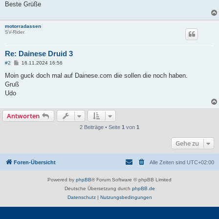
Beste Grüße
motorradassen
SV-Rider
Re: Dainese Druid 3
B
#2
16.11.2024 16:56
e
i
Moin guck doch mal auf Dainese.com die sollen die noch haben.
t
Gruß
r
a
Udo
g
Antworten
2 Beiträge • Seite
1
von
1
Gehe zu
Foren-Übersicht
Alle Zeiten sind
UTC+02:00
Powered by
phpBB
® Forum Software © phpBB Limited
Deutsche Übersetzung durch
phpBB.de
Datenschutz
|
Nutzungsbedingungen