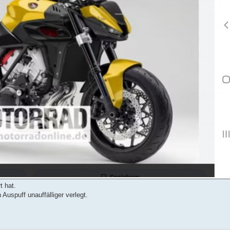
t hat.
uspuff unauffälliger verlegt.