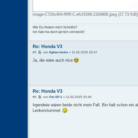
image-C720x404-ffffff-C-efcf3348-2169906.jpeg (27.73 KiB)
Wie Du findest mich Scheiße?
Ick hab ma doch jarnich versteckt!
Re: Honda V3
B
#5
von
fighter-heiko
»
11.02.2025 20:47
e
i
Ja, die wäre auch nice
t
r
a
g
Re: Honda V3
B
#6
von
Pat SP-1
»
11.02.2025 20:49
e
i
Irgendwie wären beide nicht mein Fall. Bin halt schon ein 
t
Lenkerstummel.
r
a
g