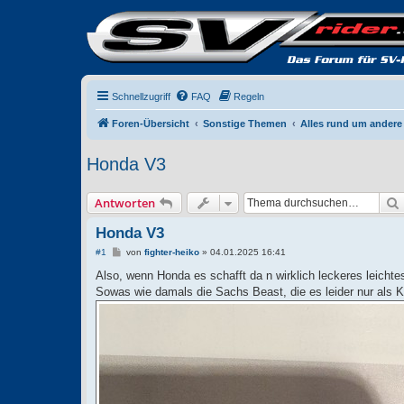
Schnellzugriff
FAQ
Regeln
Foren-Übersicht
Sonstige Themen
Alles rund um andere
Honda V3
Antworten
Honda V3
B
#1
von
fighter-heiko
»
04.01.2025 16:41
e
i
Also, wenn Honda es schafft da n wirklich leckeres leic
t
Sowas wie damals die Sachs Beast, die es leider nur als 
r
a
g