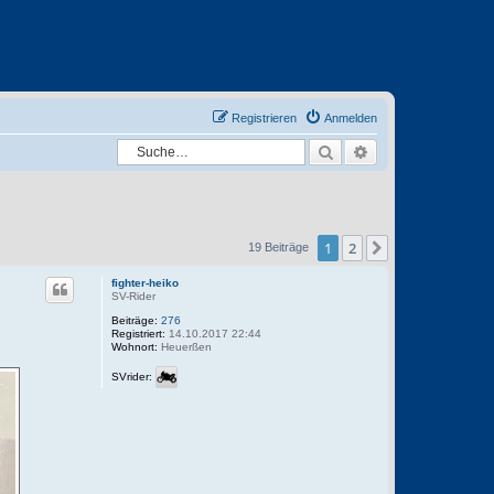
Registrieren
Anmelden
Suche
Erweiterte Suche
1
2
Nächste
19 Beiträge
fighter-heiko
SV-Rider
Beiträge:
276
Registriert:
14.10.2017 22:44
Wohnort:
Heuerßen
SVrider: