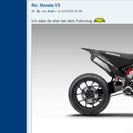
Re: Honda V3
B
#4
von
Andi
»
11.02.2025 20:39
e
i
Ich wäre da eher bei dem Fahrzeug
t
r
a
g