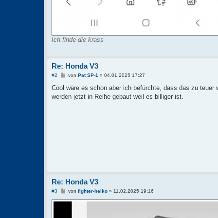
Ich finde die krass
Re: Honda V3
B
#2
von
Pat SP-1
»
04.01.2025 17:27
e
i
Cool wäre es schon aber ich befürchte, dass das zu teuer w
t
werden jetzt in Reihe gebaut weil es billiger ist.
r
a
g
Re: Honda V3
B
#3
von
fighter-heiko
»
11.02.2025 19:16
e
i
t
r