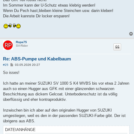
r
a
Im Sommer kann der U-Schutz etwas klebrig werden!
g
Wenn Du Pech hast,bleiben kleine Steinchen usw. darin kleben!
Die Arbeit kannste Dir locker ersparen!
Ropa75
SV-Rider
Re: ABS-Pumpe und Kabelbaum
B
#25
03.05.2026 20:27
e
i
So isses!
t
r
a
Ich hatte an meiner SUZUKI SV 1000 S K4 WVBS bis vor etwa 2 Jahren
g
auch so einen Hugger aus GFK mit einer glänzenden schwarzen
Beschichtung aus dickem Gelcoat. Unterbodenschutz ist da völlig
überflüssig und eher kontraproduktiv.
Inzwischen bin ich aber auf den originalen Hugger von SUZUKI
umgestiegen, weil es den in der passenden SUZUKI-Farbe gibt. Der ist
übrigens aus ABS.
DATEIANHÄNGE