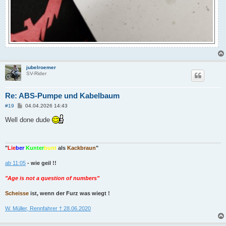
jubelroemer
SV-Rider
Re: ABS-Pumpe und Kabelbaum
B
#19
04.04.2026 14:43
e
i
Well done dude
t
r
a
g
"
Lie
ber
Kunter
bunt
als
Kackbraun
"
ab 11:05
- wie geil !!
"Age is not a question of numbers"
Scheisse
ist, wenn der Furz was wiegt !
W. Müller, Rennfahrer † 28.06.2020