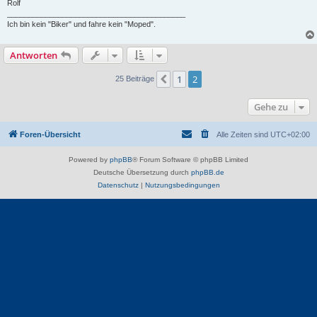
Rolf
__________________________________________
Ich bin kein "Biker" und fahre kein "Moped".
Antworten
1
2
Vorherige
25 Beiträge
Gehe zu
Foren-Übersicht
Alle Zeiten sind
UTC+02:00
Powered by
phpBB
® Forum Software © phpBB Limited
Deutsche Übersetzung durch
phpBB.de
Datenschutz
|
Nutzungsbedingungen