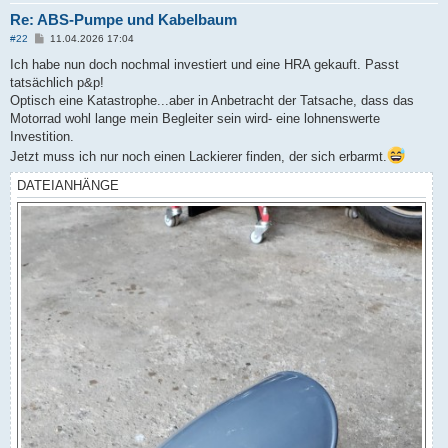
Re: ABS-Pumpe und Kabelbaum
B
#22
11.04.2026 17:04
e
i
Ich habe nun doch nochmal investiert und eine HRA gekauft. Passt
t
tatsächlich p&p!
r
a
Optisch eine Katastrophe...aber in Anbetracht der Tatsache, dass das
g
Motorrad wohl lange mein Begleiter sein wird- eine lohnenswerte
Investition.
Jetzt muss ich nur noch einen Lackierer finden, der sich erbarmt.
DATEIANHÄNGE