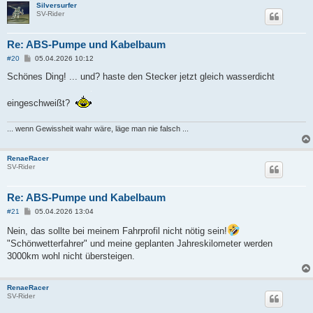
Silversurfer
SV-Rider
Re: ABS-Pumpe und Kabelbaum
B
#20
05.04.2026 10:12
e
i
Schönes Ding! ... und? haste den Stecker jetzt gleich wasserdicht
t
r
a
eingeschweißt?
g
... wenn Gewissheit wahr wäre, läge man nie falsch ...
RenaeRacer
SV-Rider
Re: ABS-Pumpe und Kabelbaum
B
#21
05.04.2026 13:04
e
i
Nein, das sollte bei meinem Fahrprofil nicht nötig sein!
t
"Schönwetterfahrer" und meine geplanten Jahreskilometer werden
r
a
3000km wohl nicht übersteigen.
g
RenaeRacer
SV-Rider