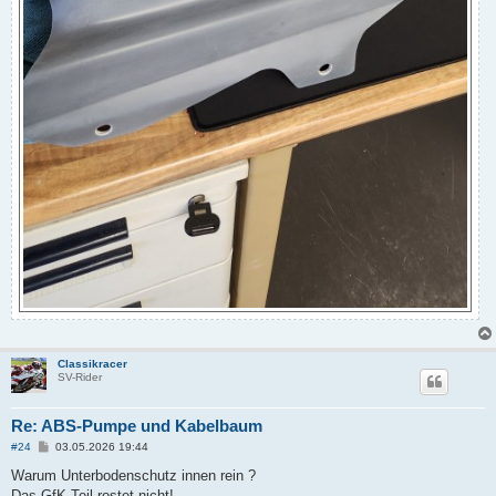
Classikracer
SV-Rider
Re: ABS-Pumpe und Kabelbaum
B
#24
03.05.2026 19:44
e
i
Warum Unterbodenschutz innen rein ?
t
Das GfK Teil rostet nicht!