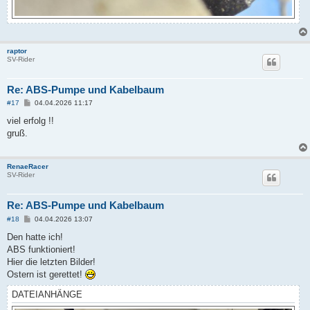
raptor
SV-Rider
Re: ABS-Pumpe und Kabelbaum
B
#17
04.04.2026 11:17
e
i
viel erfolg !!
t
gruß.
r
a
g
RenaeRacer
SV-Rider
Re: ABS-Pumpe und Kabelbaum
B
#18
04.04.2026 13:07
e
i
Den hatte ich!
t
ABS funktioniert!
r
a
Hier die letzten Bilder!
g
Ostern ist gerettet!
DATEIANHÄNGE