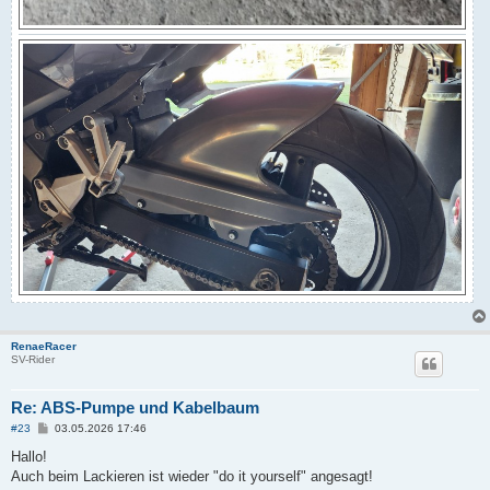
RenaeRacer
SV-Rider
Re: ABS-Pumpe und Kabelbaum
B
#23
03.05.2026 17:46
e
i
Hallo!
t
Auch beim Lackieren ist wieder "do it yourself" angesagt!
r