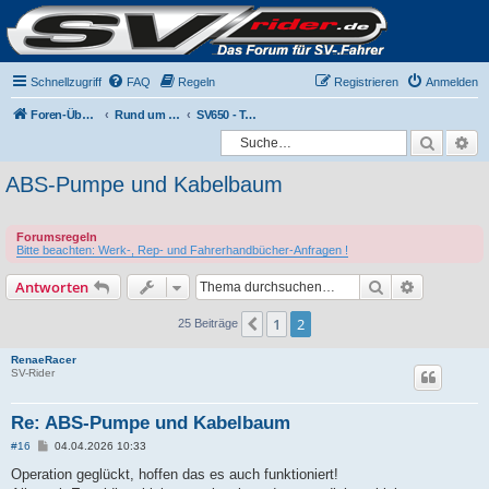
Schnellzugriff
FAQ
Regeln
Registrieren
Anmelden
Foren-Übersicht
Rund um die SV650
SV650 - Technische Fragen & Probleme
Suche
Er
ABS-Pumpe und Kabelbaum
Forumsregeln
Bitte beachten: Werk-, Rep- und Fahrerhandbücher-Anfragen !
Suche
Erweiterte
Antworten
1
2
Vorherige
25 Beiträge
RenaeRacer
SV-Rider
Re: ABS-Pumpe und Kabelbaum
B
#16
04.04.2026 10:33
e
i
Operation geglückt, hoffen das es auch funktioniert!
t